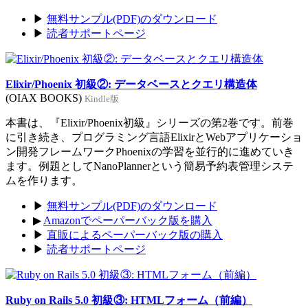
▶
無料サンプル(PDF)のダウンロード
▶
読者サポートページ
Elixir/Phoenix 初級②: データベースとクエリ構造体
(OIAX BOOKS)
Kindle版
本書は、『Elixir/Phoenix初級』シリーズの第2巻です。前巻
に引き続き、プログラミング言語ElixirとWebアプリケーショ
ン開発フレームワークPhoenixの学習を並行的に進めていき
ます。例題としてNanoPlannerという簡易予約表管理システ
ムを作ります。
▶
無料サンプル(PDF)のダウンロード
▶
Amazonでペーパーバック版を購入
▶
直販によるペーパーバック版の購入
▶
読者サポートページ
Ruby on Rails 5.0 初級③: HTMLフォーム（前編）