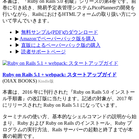
本書は、『Ruby on Rails 5.0 初級』シリーズの第4巻です。前
巻に引き続き、簡易予定表管理システムPicoPlannerの開発を
行いながら、RailsにおけるHTMLフォームの取り扱い方につ
いて学んでいきます。
▶
無料サンプル(PDF)のダウンロード
▶
Amazonでペーパーバック版を購入
▶
直販によるペーパーバック版の購入
▶
読者サポートページ
Ruby on Rails 5.1 + webpack: スタートアップガイド
(OIAX BOOKS)
Kindle版
本書は、2016 年に刊行された『Ruby on Rails 5.0 インストー
ル手順書』の改訂版に当たります。記述の対象が、2017 年
にリリースされた Ruby on Rails 5.1 になっています。
ターミナルの使い方、基本的なシェルコマンドの説明から始
まり、Ruby および Ruby on Rails のインストール、Ruby プ
ログラムの実行方法、Rails サーバーの起動と終了までが本
書の範囲です。