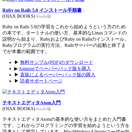
Ruby on Rails 5.0 インストール手順書
(OIAX BOOKS)
Kindle版
Ruby on Rails 5.0の学習をこれから始めようという方のため
の本です。ターミナルの使い方、基本的なLinuxコマンドの
説明から始まり、RubyおよびRuby on Railsのインストール、
Rubyプログラムの実行方法、Railsサーバーの起動と終了ま
でが本書の範囲です。
▶
無料サンプル(PDF)のダウンロード
▶
Amazonでペーパーバック版を購入
▶
直販によるペーパーバック版の購入
▶
読者サポートページ
テキストエディタAtom入門
(OIAX BOOKS)
Kindle版
テキストエディタAtomの基本的な使い方をまとめた入門書
です。これからプログラミングの学習を始めようという方を
読者として想定しています。Mac/Windows/Ubuntuユーザー向