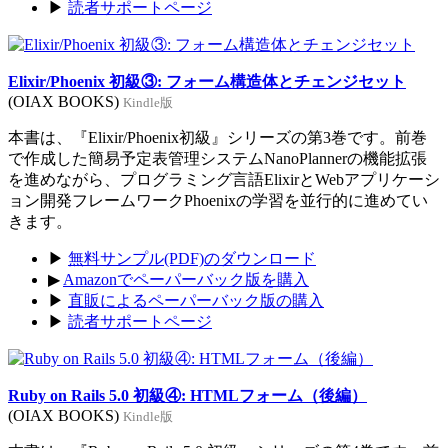
▶
読者サポートページ
Elixir/Phoenix 初級③: フォーム構造体とチェンジセット
(OIAX BOOKS)
Kindle版
本書は、『Elixir/Phoenix初級』シリーズの第3巻です。前巻
で作成した簡易予定表管理システムNanoPlannerの機能拡張
を進めながら、プログラミング言語ElixirとWebアプリケーシ
ョン開発フレームワークPhoenixの学習を並行的に進めてい
きます。
▶
無料サンプル(PDF)のダウンロード
▶
Amazonでペーパーバック版を購入
▶
直販によるペーパーバック版の購入
▶
読者サポートページ
Ruby on Rails 5.0 初級④: HTMLフォーム（後編）
(OIAX BOOKS)
Kindle版