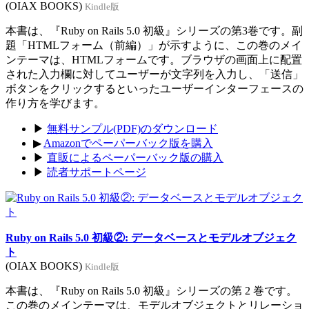
(OIAX BOOKS)
Kindle版
本書は、『Ruby on Rails 5.0 初級』シリーズの第3巻です。副
題「HTMLフォーム（前編）」が示すように、この巻のメイ
ンテーマは、HTMLフォームです。ブラウザの画面上に配置
された入力欄に対してユーザーが文字列を入力し、「送信」
ボタンをクリックするといったユーザーインターフェースの
作り方を学びます。
▶
無料サンプル(PDF)のダウンロード
▶
Amazonでペーパーバック版を購入
▶
直販によるペーパーバック版の購入
▶
読者サポートページ
Ruby on Rails 5.0 初級②: データベースとモデルオブジェク
ト
(OIAX BOOKS)
Kindle版
本書は、『Ruby on Rails 5.0 初級』シリーズの第 2 巻です。
この巻のメインテーマは、モデルオブジェクトとリレーショ