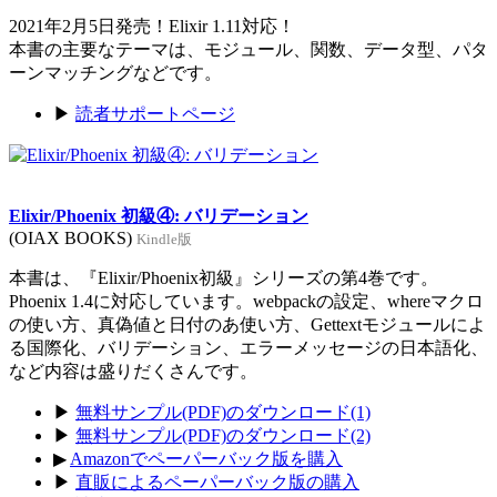
2021年2月5日発売！Elixir 1.11対応！
本書の主要なテーマは、モジュール、関数、データ型、パタ
ーンマッチングなどです。
▶
読者サポートページ
Elixir/Phoenix 初級④: バリデーション
(OIAX BOOKS)
Kindle版
本書は、『Elixir/Phoenix初級』シリーズの第4巻です。
Phoenix 1.4に対応しています。webpackの設定、whereマクロ
の使い方、真偽値と日付のあ使い方、Gettextモジュールによ
る国際化、バリデーション、エラーメッセージの日本語化、
など内容は盛りだくさんです。
▶
無料サンプル(PDF)のダウンロード(1)
▶
無料サンプル(PDF)のダウンロード(2)
▶
Amazonでペーパーバック版を購入
▶
直販によるペーパーバック版の購入