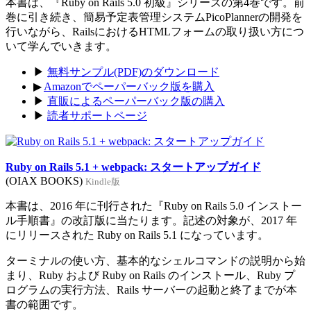
本書は、『Ruby on Rails 5.0 初級』シリーズの第4巻です。前
巻に引き続き、簡易予定表管理システムPicoPlannerの開発を
行いながら、RailsにおけるHTMLフォームの取り扱い方につ
いて学んでいきます。
▶
無料サンプル(PDF)のダウンロード
▶
Amazonでペーパーバック版を購入
▶
直販によるペーパーバック版の購入
▶
読者サポートページ
Ruby on Rails 5.1 + webpack: スタートアップガイド
(OIAX BOOKS)
Kindle版
本書は、2016 年に刊行された『Ruby on Rails 5.0 インストー
ル手順書』の改訂版に当たります。記述の対象が、2017 年
にリリースされた Ruby on Rails 5.1 になっています。
ターミナルの使い方、基本的なシェルコマンドの説明から始
まり、Ruby および Ruby on Rails のインストール、Ruby プ
ログラムの実行方法、Rails サーバーの起動と終了までが本
書の範囲です。