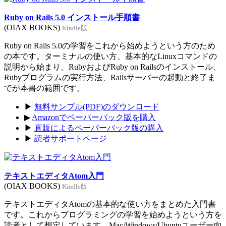
Ruby on Rails 5.0 インストール手順書
(OIAX BOOKS)
Kindle版
Ruby on Rails 5.0の学習をこれから始めようという方のため
の本です。ターミナルの使い方、基本的なLinuxコマンドの
説明から始まり、RubyおよびRuby on Railsのインストール、
Rubyプログラムの実行方法、Railsサーバーの起動と終了ま
でが本書の範囲です。
▶
無料サンプル(PDF)のダウンロード
▶
Amazonでペーパーバック版を購入
▶
直販によるペーパーバック版の購入
▶
読者サポートページ
テキストエディタAtom入門
(OIAX BOOKS)
Kindle版
テキストエディタAtomの基本的な使い方をまとめた入門書
です。これからプログラミングの学習を始めようという方を
読者として想定しています。Mac/Windows/Ubuntuユーザー向