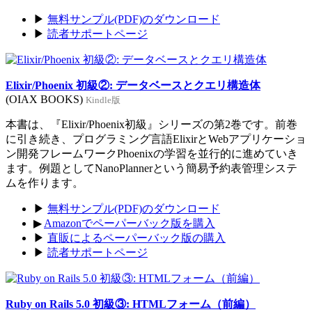
▶
無料サンプル(PDF)のダウンロード
▶
読者サポートページ
Elixir/Phoenix 初級②: データベースとクエリ構造体
(OIAX BOOKS)
Kindle版
本書は、『Elixir/Phoenix初級』シリーズの第2巻です。前巻
に引き続き、プログラミング言語ElixirとWebアプリケーショ
ン開発フレームワークPhoenixの学習を並行的に進めていき
ます。例題としてNanoPlannerという簡易予約表管理システ
ムを作ります。
▶
無料サンプル(PDF)のダウンロード
▶
Amazonでペーパーバック版を購入
▶
直販によるペーパーバック版の購入
▶
読者サポートページ
Ruby on Rails 5.0 初級③: HTMLフォーム（前編）