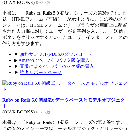
(OIAX BOOKS)
Kindle版
本書は、『Ruby on Rails 5.0 初級』シリーズの第3巻です。副
題「HTMLフォーム（前編）」が示すように、この巻のメイ
ンテーマは、HTMLフォームです。ブラウザの画面上に配置
された入力欄に対してユーザーが文字列を入力し、「送信」
ボタンをクリックするといったユーザーインターフェースの
作り方を学びます。
▶
無料サンプル(PDF)のダウンロード
▶
Amazonでペーパーバック版を購入
▶
直販によるペーパーバック版の購入
▶
読者サポートページ
Ruby on Rails 5.0 初級②: データベースとモデルオブジェク
ト
(OIAX BOOKS)
Kindle版
本書は、『Ruby on Rails 5.0 初級』シリーズの第 2 巻です。
この巻のメインテーマは、モデルオブジェクトとリレーショ