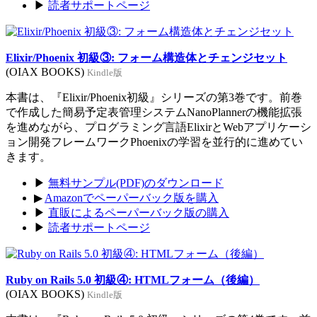
▶
読者サポートページ
Elixir/Phoenix 初級③: フォーム構造体とチェンジセット
(OIAX BOOKS)
Kindle版
本書は、『Elixir/Phoenix初級』シリーズの第3巻です。前巻
で作成した簡易予定表管理システムNanoPlannerの機能拡張
を進めながら、プログラミング言語ElixirとWebアプリケーシ
ョン開発フレームワークPhoenixの学習を並行的に進めてい
きます。
▶
無料サンプル(PDF)のダウンロード
▶
Amazonでペーパーバック版を購入
▶
直販によるペーパーバック版の購入
▶
読者サポートページ
Ruby on Rails 5.0 初級④: HTMLフォーム（後編）
(OIAX BOOKS)
Kindle版