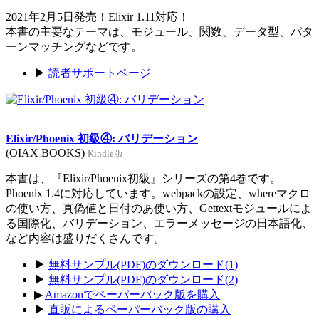
2021年2月5日発売！Elixir 1.11対応！
本書の主要なテーマは、モジュール、関数、データ型、パタ
ーンマッチングなどです。
▶
読者サポートページ
Elixir/Phoenix 初級④: バリデーション
(OIAX BOOKS)
Kindle版
本書は、『Elixir/Phoenix初級』シリーズの第4巻です。
Phoenix 1.4に対応しています。webpackの設定、whereマクロ
の使い方、真偽値と日付のあ使い方、Gettextモジュールによ
る国際化、バリデーション、エラーメッセージの日本語化、
など内容は盛りだくさんです。
▶
無料サンプル(PDF)のダウンロード(1)
▶
無料サンプル(PDF)のダウンロード(2)
▶
Amazonでペーパーバック版を購入
▶
直販によるペーパーバック版の購入