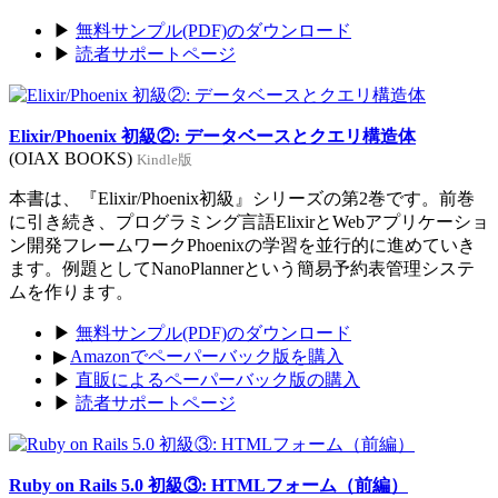
▶
無料サンプル(PDF)のダウンロード
▶
読者サポートページ
Elixir/Phoenix 初級②: データベースとクエリ構造体
(OIAX BOOKS)
Kindle版
本書は、『Elixir/Phoenix初級』シリーズの第2巻です。前巻
に引き続き、プログラミング言語ElixirとWebアプリケーショ
ン開発フレームワークPhoenixの学習を並行的に進めていき
ます。例題としてNanoPlannerという簡易予約表管理システ
ムを作ります。
▶
無料サンプル(PDF)のダウンロード
▶
Amazonでペーパーバック版を購入
▶
直販によるペーパーバック版の購入
▶
読者サポートページ
Ruby on Rails 5.0 初級③: HTMLフォーム（前編）