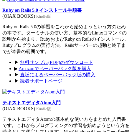
Ruby on Rails 5.0 インストール手順書
(OIAX BOOKS)
Kindle版
Ruby on Rails 5.0の学習をこれから始めようという方のため
の本です。ターミナルの使い方、基本的なLinuxコマンドの
説明から始まり、RubyおよびRuby on Railsのインストール、
Rubyプログラムの実行方法、Railsサーバーの起動と終了ま
でが本書の範囲です。
▶
無料サンプル(PDF)のダウンロード
▶
Amazonでペーパーバック版を購入
▶
直販によるペーパーバック版の購入
▶
読者サポートページ
テキストエディタAtom入門
(OIAX BOOKS)
Kindle版
テキストエディタAtomの基本的な使い方をまとめた入門書
です。これからプログラミングの学習を始めようという方を
読者として想定しています。Mac/Windows/Ubuntuユーザー向