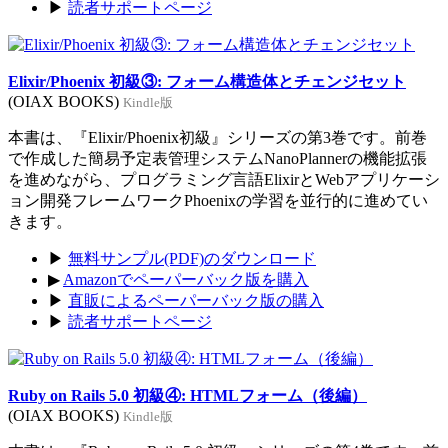
▶
読者サポートページ
Elixir/Phoenix 初級③: フォーム構造体とチェンジセット
(OIAX BOOKS)
Kindle版
本書は、『Elixir/Phoenix初級』シリーズの第3巻です。前巻
で作成した簡易予定表管理システムNanoPlannerの機能拡張
を進めながら、プログラミング言語ElixirとWebアプリケーシ
ョン開発フレームワークPhoenixの学習を並行的に進めてい
きます。
▶
無料サンプル(PDF)のダウンロード
▶
Amazonでペーパーバック版を購入
▶
直販によるペーパーバック版の購入
▶
読者サポートページ
Ruby on Rails 5.0 初級④: HTMLフォーム（後編）
(OIAX BOOKS)
Kindle版