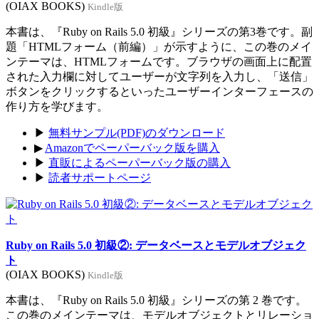
(OIAX BOOKS)
Kindle版
本書は、『Ruby on Rails 5.0 初級』シリーズの第3巻です。副
題「HTMLフォーム（前編）」が示すように、この巻のメイ
ンテーマは、HTMLフォームです。ブラウザの画面上に配置
された入力欄に対してユーザーが文字列を入力し、「送信」
ボタンをクリックするといったユーザーインターフェースの
作り方を学びます。
▶
無料サンプル(PDF)のダウンロード
▶
Amazonでペーパーバック版を購入
▶
直販によるペーパーバック版の購入
▶
読者サポートページ
Ruby on Rails 5.0 初級②: データベースとモデルオブジェク
ト
(OIAX BOOKS)
Kindle版
本書は、『Ruby on Rails 5.0 初級』シリーズの第 2 巻です。
この巻のメインテーマは、モデルオブジェクトとリレーショ