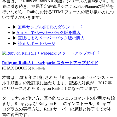
本書は、『Ruby on Rails 5.0 初級』シリーズの第4巻です。前
巻に引き続き、簡易予定表管理システムPicoPlannerの開発を
行いながら、RailsにおけるHTMLフォームの取り扱い方につ
いて学んでいきます。
▶
無料サンプル(PDF)のダウンロード
▶
Amazonでペーパーバック版を購入
▶
直販によるペーパーバック版の購入
▶
読者サポートページ
Ruby on Rails 5.1 + webpack: スタートアップガイド
(OIAX BOOKS)
Kindle版
本書は、2016 年に刊行された『Ruby on Rails 5.0 インストー
ル手順書』の改訂版に当たります。記述の対象が、2017 年
にリリースされた Ruby on Rails 5.1 になっています。
ターミナルの使い方、基本的なシェルコマンドの説明から始
まり、Ruby および Ruby on Rails のインストール、Ruby プ
ログラムの実行方法、Rails サーバーの起動と終了までが本
書の範囲です。