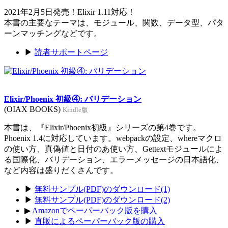
2021年2月5日発売！Elixir 1.11対応！
本書の主要なテーマは、モジュール、関数、データ型、パタ
ーンマッチングなどです。
▶
読者サポートページ
Elixir/Phoenix 初級④: バリデーション
(OIAX BOOKS)
Kindle版
本書は、『Elixir/Phoenix初級』シリーズの第4巻です。
Phoenix 1.4に対応しています。webpackの設定、whereマクロ
の使い方、真偽値と日付のあ使い方、Gettextモジュールによ
る国際化、バリデーション、エラーメッセージの日本語化、
など内容は盛りだくさんです。
▶
無料サンプル(PDF)のダウンロード(1)
▶
無料サンプル(PDF)のダウンロード(2)
▶
Amazonでペーパーバック版を購入
▶
直販によるペーパーバック版の購入