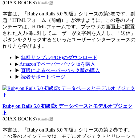
(OIAX BOOKS)
Kindle版
本書は、『Ruby on Rails 5.0 初級』シリーズの第3巻です。副
題「HTMLフォーム（前編）」が示すように、この巻のメイ
ンテーマは、HTMLフォームです。ブラウザの画面上に配置
された入力欄に対してユーザーが文字列を入力し、「送信」
ボタンをクリックするといったユーザーインターフェースの
作り方を学びます。
▶
無料サンプル(PDF)のダウンロード
▶
Amazonでペーパーバック版を購入
▶
直販によるペーパーバック版の購入
▶
読者サポートページ
Ruby on Rails 5.0 初級②: データベースとモデルオブジェク
ト
(OIAX BOOKS)
Kindle版
本書は、『Ruby on Rails 5.0 初級』シリーズの第 2 巻です。
この巻のメインテーマは、モデルオブジェクトとリレーショ