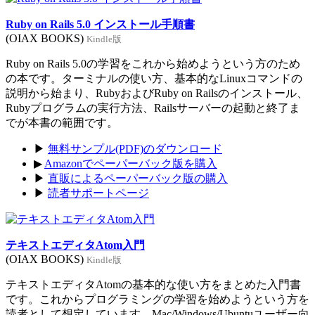
Ruby on Rails 5.0 インストール手順書
(OIAX BOOKS)
Kindle版
Ruby on Rails 5.0の学習をこれから始めようという方のため
の本です。ターミナルの使い方、基本的なLinuxコマンドの
説明から始まり、RubyおよびRuby on Railsのインストール、
Rubyプログラムの実行方法、Railsサーバーの起動と終了ま
でが本書の範囲です。
▶
無料サンプル(PDF)のダウンロード
▶
Amazonでペーパーバック版を購入
▶
直販によるペーパーバック版の購入
▶
読者サポートページ
テキストエディタAtom入門
(OIAX BOOKS)
Kindle版
テキストエディタAtomの基本的な使い方をまとめた入門書
です。これからプログラミングの学習を始めようという方を
読者として想定しています。Mac/Windows/Ubuntuユーザー向