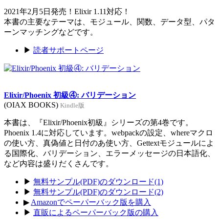
2021年2月5日発売！Elixir 1.11対応！
本書の主要なテーマは、モジュール、関数、データ型、パタ
ーンマッチングなどです。
▶
読者サポートページ
Elixir/Phoenix 初級④: バリデーション
(OIAX BOOKS)
Kindle版
本書は、『Elixir/Phoenix初級』シリーズの第4巻です。
Phoenix 1.4に対応しています。webpackの設定、whereマクロ
の使い方、真偽値と日付のあ使い方、Gettextモジュールによ
る国際化、バリデーション、エラーメッセージの日本語化、
など内容は盛りだくさんです。
▶
無料サンプル(PDF)のダウンロード(1)
▶
無料サンプル(PDF)のダウンロード(2)
▶
Amazonでペーパーバック版を購入
▶
直販によるペーパーバック版の購入