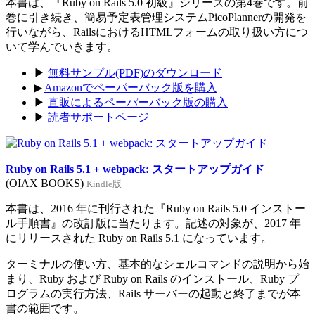
本書は、『Ruby on Rails 5.0 初級』シリーズの第4巻です。前
巻に引き続き、簡易予定表管理システムPicoPlannerの開発を
行いながら、RailsにおけるHTMLフォームの取り扱い方につ
いて学んでいきます。
▶
無料サンプル(PDF)のダウンロード
▶
Amazonでペーパーバック版を購入
▶
直販によるペーパーバック版の購入
▶
読者サポートページ
Ruby on Rails 5.1 + webpack: スタートアップガイド
(OIAX BOOKS)
Kindle版
本書は、2016 年に刊行された『Ruby on Rails 5.0 インストー
ル手順書』の改訂版に当たります。記述の対象が、2017 年
にリリースされた Ruby on Rails 5.1 になっています。
ターミナルの使い方、基本的なシェルコマンドの説明から始
まり、Ruby および Ruby on Rails のインストール、Ruby プ
ログラムの実行方法、Rails サーバーの起動と終了までが本
書の範囲です。