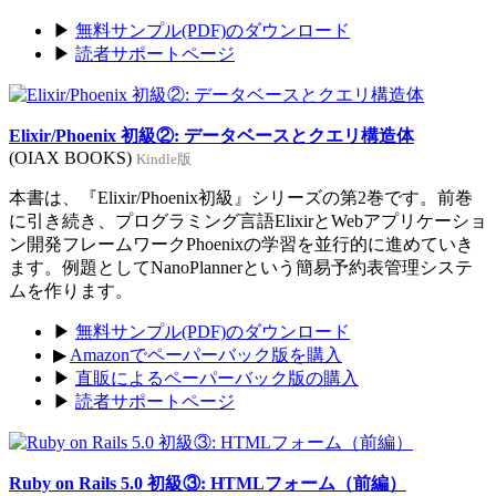
▶
無料サンプル(PDF)のダウンロード
▶
読者サポートページ
Elixir/Phoenix 初級②: データベースとクエリ構造体
(OIAX BOOKS)
Kindle版
本書は、『Elixir/Phoenix初級』シリーズの第2巻です。前巻
に引き続き、プログラミング言語ElixirとWebアプリケーショ
ン開発フレームワークPhoenixの学習を並行的に進めていき
ます。例題としてNanoPlannerという簡易予約表管理システ
ムを作ります。
▶
無料サンプル(PDF)のダウンロード
▶
Amazonでペーパーバック版を購入
▶
直販によるペーパーバック版の購入
▶
読者サポートページ
Ruby on Rails 5.0 初級③: HTMLフォーム（前編）