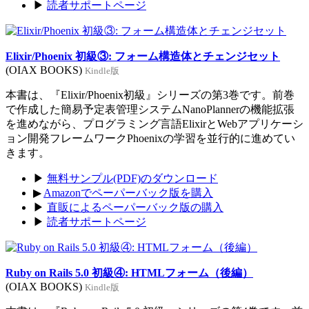
▶
読者サポートページ
Elixir/Phoenix 初級③: フォーム構造体とチェンジセット
(OIAX BOOKS)
Kindle版
本書は、『Elixir/Phoenix初級』シリーズの第3巻です。前巻
で作成した簡易予定表管理システムNanoPlannerの機能拡張
を進めながら、プログラミング言語ElixirとWebアプリケーシ
ョン開発フレームワークPhoenixの学習を並行的に進めてい
きます。
▶
無料サンプル(PDF)のダウンロード
▶
Amazonでペーパーバック版を購入
▶
直販によるペーパーバック版の購入
▶
読者サポートページ
Ruby on Rails 5.0 初級④: HTMLフォーム（後編）
(OIAX BOOKS)
Kindle版