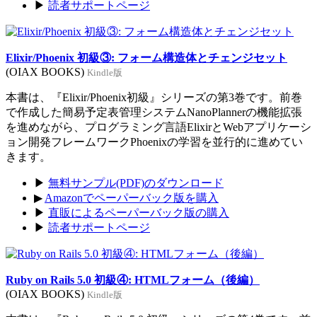
▶
読者サポートページ
Elixir/Phoenix 初級③: フォーム構造体とチェンジセット
(OIAX BOOKS)
Kindle版
本書は、『Elixir/Phoenix初級』シリーズの第3巻です。前巻
で作成した簡易予定表管理システムNanoPlannerの機能拡張
を進めながら、プログラミング言語ElixirとWebアプリケーシ
ョン開発フレームワークPhoenixの学習を並行的に進めてい
きます。
▶
無料サンプル(PDF)のダウンロード
▶
Amazonでペーパーバック版を購入
▶
直販によるペーパーバック版の購入
▶
読者サポートページ
Ruby on Rails 5.0 初級④: HTMLフォーム（後編）
(OIAX BOOKS)
Kindle版