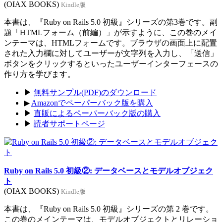
(OIAX BOOKS)
Kindle版
本書は、『Ruby on Rails 5.0 初級』シリーズの第3巻です。副
題「HTMLフォーム（前編）」が示すように、この巻のメイ
ンテーマは、HTMLフォームです。ブラウザの画面上に配置
された入力欄に対してユーザーが文字列を入力し、「送信」
ボタンをクリックするといったユーザーインターフェースの
作り方を学びます。
▶
無料サンプル(PDF)のダウンロード
▶
Amazonでペーパーバック版を購入
▶
直販によるペーパーバック版の購入
▶
読者サポートページ
Ruby on Rails 5.0 初級②: データベースとモデルオブジェク
ト
(OIAX BOOKS)
Kindle版
本書は、『Ruby on Rails 5.0 初級』シリーズの第 2 巻です。
この巻のメインテーマは、モデルオブジェクトとリレーショ