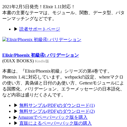
2021年2月5日発売！Elixir 1.11対応！
本書の主要なテーマは、モジュール、関数、データ型、パタ
ーンマッチングなどです。
▶
読者サポートページ
Elixir/Phoenix 初級④: バリデーション
(OIAX BOOKS)
Kindle版
本書は、『Elixir/Phoenix初級』シリーズの第4巻です。
Phoenix 1.4に対応しています。webpackの設定、whereマクロ
の使い方、真偽値と日付のあ使い方、Gettextモジュールによ
る国際化、バリデーション、エラーメッセージの日本語化、
など内容は盛りだくさんです。
▶
無料サンプル(PDF)のダウンロード(1)
▶
無料サンプル(PDF)のダウンロード(2)
▶
Amazonでペーパーバック版を購入
▶
直販によるペーパーバック版の購入