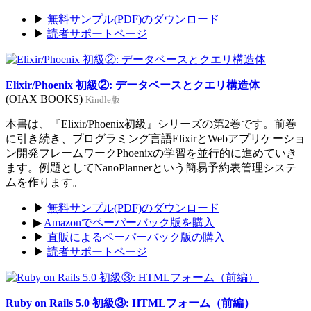
▶
無料サンプル(PDF)のダウンロード
▶
読者サポートページ
Elixir/Phoenix 初級②: データベースとクエリ構造体
(OIAX BOOKS)
Kindle版
本書は、『Elixir/Phoenix初級』シリーズの第2巻です。前巻
に引き続き、プログラミング言語ElixirとWebアプリケーショ
ン開発フレームワークPhoenixの学習を並行的に進めていき
ます。例題としてNanoPlannerという簡易予約表管理システ
ムを作ります。
▶
無料サンプル(PDF)のダウンロード
▶
Amazonでペーパーバック版を購入
▶
直販によるペーパーバック版の購入
▶
読者サポートページ
Ruby on Rails 5.0 初級③: HTMLフォーム（前編）