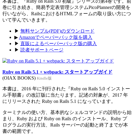
本書は、『Ruby on Rails 5.0 初級』シリーズの第4巻です。前
巻に引き続き、簡易予定表管理システムPicoPlannerの開発を
行いながら、RailsにおけるHTMLフォームの取り扱い方につ
いて学んでいきます。
▶
無料サンプル(PDF)のダウンロード
▶
Amazonでペーパーバック版を購入
▶
直販によるペーパーバック版の購入
▶
読者サポートページ
Ruby on Rails 5.1 + webpack: スタートアップガイド
(OIAX BOOKS)
Kindle版
本書は、2016 年に刊行された『Ruby on Rails 5.0 インストー
ル手順書』の改訂版に当たります。記述の対象が、2017 年
にリリースされた Ruby on Rails 5.1 になっています。
ターミナルの使い方、基本的なシェルコマンドの説明から始
まり、Ruby および Ruby on Rails のインストール、Ruby プ
ログラムの実行方法、Rails サーバーの起動と終了までが本
書の範囲です。