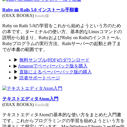
Ruby on Rails 5.0 インストール手順書
(OIAX BOOKS)
Kindle版
Ruby on Rails 5.0の学習をこれから始めようという方のため
の本です。ターミナルの使い方、基本的なLinuxコマンドの
説明から始まり、RubyおよびRuby on Railsのインストール、
Rubyプログラムの実行方法、Railsサーバーの起動と終了ま
でが本書の範囲です。
▶
無料サンプル(PDF)のダウンロード
▶
Amazonでペーパーバック版を購入
▶
直販によるペーパーバック版の購入
▶
読者サポートページ
テキストエディタAtom入門
(OIAX BOOKS)
Kindle版
テキストエディタAtomの基本的な使い方をまとめた入門書
です。これからプログラミングの学習を始めようという方を
読者として想定しています。Mac/Windows/Ubuntuユーザー向