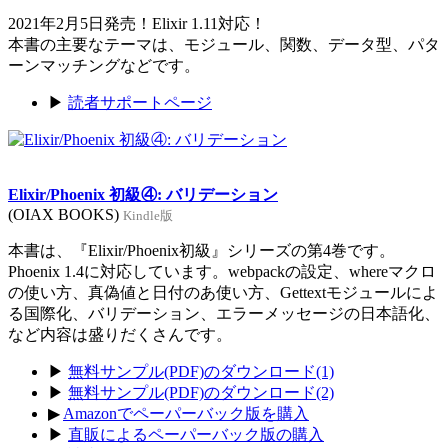
2021年2月5日発売！Elixir 1.11対応！
本書の主要なテーマは、モジュール、関数、データ型、パタ
ーンマッチングなどです。
▶
読者サポートページ
Elixir/Phoenix 初級④: バリデーション
(OIAX BOOKS)
Kindle版
本書は、『Elixir/Phoenix初級』シリーズの第4巻です。
Phoenix 1.4に対応しています。webpackの設定、whereマクロ
の使い方、真偽値と日付のあ使い方、Gettextモジュールによ
る国際化、バリデーション、エラーメッセージの日本語化、
など内容は盛りだくさんです。
▶
無料サンプル(PDF)のダウンロード(1)
▶
無料サンプル(PDF)のダウンロード(2)
▶
Amazonでペーパーバック版を購入
▶
直販によるペーパーバック版の購入