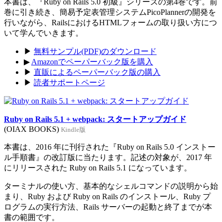
本書は、『Ruby on Rails 5.0 初級』シリーズの第4巻です。前
巻に引き続き、簡易予定表管理システムPicoPlannerの開発を
行いながら、RailsにおけるHTMLフォームの取り扱い方につ
いて学んでいきます。
▶
無料サンプル(PDF)のダウンロード
▶
Amazonでペーパーバック版を購入
▶
直販によるペーパーバック版の購入
▶
読者サポートページ
Ruby on Rails 5.1 + webpack: スタートアップガイド
(OIAX BOOKS)
Kindle版
本書は、2016 年に刊行された『Ruby on Rails 5.0 インストー
ル手順書』の改訂版に当たります。記述の対象が、2017 年
にリリースされた Ruby on Rails 5.1 になっています。
ターミナルの使い方、基本的なシェルコマンドの説明から始
まり、Ruby および Ruby on Rails のインストール、Ruby プ
ログラムの実行方法、Rails サーバーの起動と終了までが本
書の範囲です。