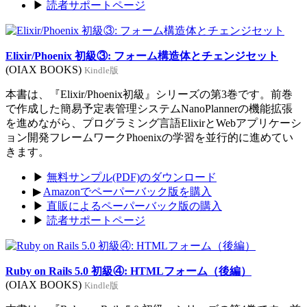
▶
読者サポートページ
Elixir/Phoenix 初級③: フォーム構造体とチェンジセット
(OIAX BOOKS)
Kindle版
本書は、『Elixir/Phoenix初級』シリーズの第3巻です。前巻
で作成した簡易予定表管理システムNanoPlannerの機能拡張
を進めながら、プログラミング言語ElixirとWebアプリケーシ
ョン開発フレームワークPhoenixの学習を並行的に進めてい
きます。
▶
無料サンプル(PDF)のダウンロード
▶
Amazonでペーパーバック版を購入
▶
直販によるペーパーバック版の購入
▶
読者サポートページ
Ruby on Rails 5.0 初級④: HTMLフォーム（後編）
(OIAX BOOKS)
Kindle版