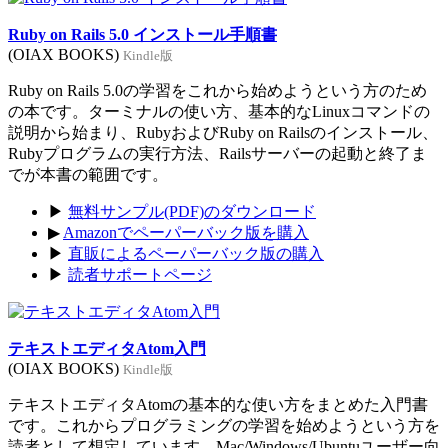
Ruby on Rails 5.0 インストール手順書
(OIAX BOOKS)
Kindle版
Ruby on Rails 5.0の学習をこれから始めようという方のため
の本です。ターミナルの使い方、基本的なLinuxコマンドの
説明から始まり、RubyおよびRuby on Railsのインストール、
Rubyプログラムの実行方法、Railsサーバーの起動と終了ま
でが本書の範囲です。
▶
無料サンプル(PDF)のダウンロード
▶
Amazonでペーパーバック版を購入
▶
直販によるペーパーバック版の購入
▶
読者サポートページ
テキストエディタAtom入門
(OIAX BOOKS)
Kindle版
テキストエディタAtomの基本的な使い方をまとめた入門書
です。これからプログラミングの学習を始めようという方を
読者として想定しています。Mac/Windows/Ubuntuユーザー向