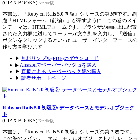
(OIAX BOOKS)
Kindle版
本書は、『Ruby on Rails 5.0 初級』シリーズの第3巻です。副
題「HTMLフォーム（前編）」が示すように、この巻のメイ
ンテーマは、HTMLフォームです。ブラウザの画面上に配置
された入力欄に対してユーザーが文字列を入力し、「送信」
ボタンをクリックするといったユーザーインターフェースの
作り方を学びます。
▶
無料サンプル(PDF)のダウンロード
▶
Amazonでペーパーバック版を購入
▶
直販によるペーパーバック版の購入
▶
読者サポートページ
Ruby on Rails 5.0 初級②: データベースとモデルオブジェク
ト
(OIAX BOOKS)
Kindle版
本書は、『Ruby on Rails 5.0 初級』シリーズの第 2 巻です。
この巻のメインテーマは、モデルオブジェクトとリレーショ