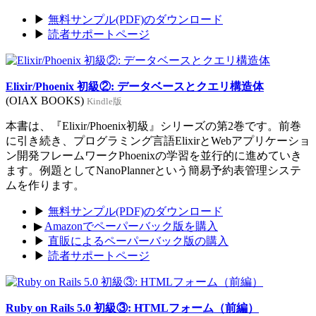
▶
無料サンプル(PDF)のダウンロード
▶
読者サポートページ
Elixir/Phoenix 初級②: データベースとクエリ構造体
(OIAX BOOKS)
Kindle版
本書は、『Elixir/Phoenix初級』シリーズの第2巻です。前巻
に引き続き、プログラミング言語ElixirとWebアプリケーショ
ン開発フレームワークPhoenixの学習を並行的に進めていき
ます。例題としてNanoPlannerという簡易予約表管理システ
ムを作ります。
▶
無料サンプル(PDF)のダウンロード
▶
Amazonでペーパーバック版を購入
▶
直販によるペーパーバック版の購入
▶
読者サポートページ
Ruby on Rails 5.0 初級③: HTMLフォーム（前編）