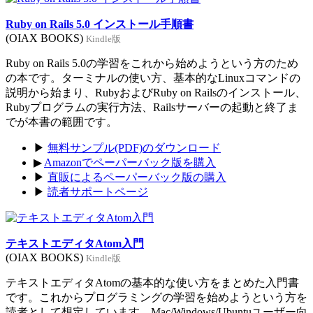
Ruby on Rails 5.0 インストール手順書
(OIAX BOOKS)
Kindle版
Ruby on Rails 5.0の学習をこれから始めようという方のため
の本です。ターミナルの使い方、基本的なLinuxコマンドの
説明から始まり、RubyおよびRuby on Railsのインストール、
Rubyプログラムの実行方法、Railsサーバーの起動と終了ま
でが本書の範囲です。
▶
無料サンプル(PDF)のダウンロード
▶
Amazonでペーパーバック版を購入
▶
直販によるペーパーバック版の購入
▶
読者サポートページ
テキストエディタAtom入門
(OIAX BOOKS)
Kindle版
テキストエディタAtomの基本的な使い方をまとめた入門書
です。これからプログラミングの学習を始めようという方を
読者として想定しています。Mac/Windows/Ubuntuユーザー向