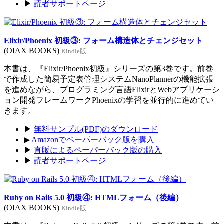
▶
読者サポートページ
Elixir/Phoenix 初級③: フォーム構造体とチェンジセット
(OIAX BOOKS)
Kindle版
本書は、『Elixir/Phoenix初級』シリーズの第3巻です。前巻
で作成した簡易予定表管理システムNanoPlannerの機能拡張
を進めながら、プログラミング言語ElixirとWebアプリケーシ
ョン開発フレームワークPhoenixの学習を並行的に進めてい
きます。
▶
無料サンプル(PDF)のダウンロード
▶
Amazonでペーパーバック版を購入
▶
直販によるペーパーバック版の購入
▶
読者サポートページ
Ruby on Rails 5.0 初級④: HTMLフォーム（後編）
(OIAX BOOKS)
Kindle版