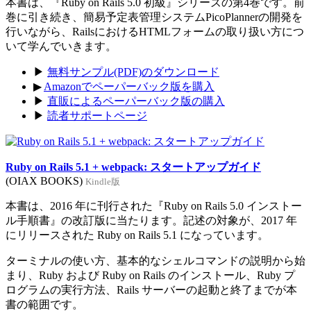
本書は、『Ruby on Rails 5.0 初級』シリーズの第4巻です。前
巻に引き続き、簡易予定表管理システムPicoPlannerの開発を
行いながら、RailsにおけるHTMLフォームの取り扱い方につ
いて学んでいきます。
▶
無料サンプル(PDF)のダウンロード
▶
Amazonでペーパーバック版を購入
▶
直販によるペーパーバック版の購入
▶
読者サポートページ
Ruby on Rails 5.1 + webpack: スタートアップガイド
(OIAX BOOKS)
Kindle版
本書は、2016 年に刊行された『Ruby on Rails 5.0 インストー
ル手順書』の改訂版に当たります。記述の対象が、2017 年
にリリースされた Ruby on Rails 5.1 になっています。
ターミナルの使い方、基本的なシェルコマンドの説明から始
まり、Ruby および Ruby on Rails のインストール、Ruby プ
ログラムの実行方法、Rails サーバーの起動と終了までが本
書の範囲です。