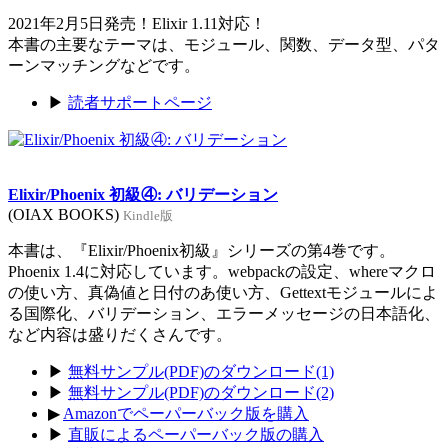
2021年2月5日発売！Elixir 1.11対応！
本書の主要なテーマは、モジュール、関数、データ型、パタ
ーンマッチングなどです。
▶
読者サポートページ
Elixir/Phoenix 初級④: バリデーション
(OIAX BOOKS)
Kindle版
本書は、『Elixir/Phoenix初級』シリーズの第4巻です。
Phoenix 1.4に対応しています。webpackの設定、whereマクロ
の使い方、真偽値と日付のあ使い方、Gettextモジュールによ
る国際化、バリデーション、エラーメッセージの日本語化、
など内容は盛りだくさんです。
▶
無料サンプル(PDF)のダウンロード(1)
▶
無料サンプル(PDF)のダウンロード(2)
▶
Amazonでペーパーバック版を購入
▶
直販によるペーパーバック版の購入