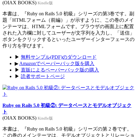
(OIAX BOOKS)
Kindle版
本書は、『Ruby on Rails 5.0 初級』シリーズの第3巻です。副
題「HTMLフォーム（前編）」が示すように、この巻のメイ
ンテーマは、HTMLフォームです。ブラウザの画面上に配置
された入力欄に対してユーザーが文字列を入力し、「送信」
ボタンをクリックするといったユーザーインターフェースの
作り方を学びます。
▶
無料サンプル(PDF)のダウンロード
▶
Amazonでペーパーバック版を購入
▶
直販によるペーパーバック版の購入
▶
読者サポートページ
Ruby on Rails 5.0 初級②: データベースとモデルオブジェク
ト
(OIAX BOOKS)
Kindle版
本書は、『Ruby on Rails 5.0 初級』シリーズの第 2 巻です。
この巻のメインテーマは、モデルオブジェクトとリレーショ