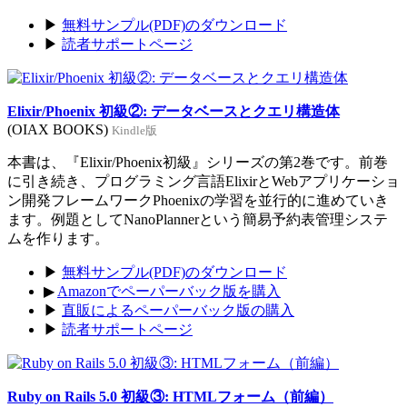
▶
無料サンプル(PDF)のダウンロード
▶
読者サポートページ
Elixir/Phoenix 初級②: データベースとクエリ構造体
(OIAX BOOKS)
Kindle版
本書は、『Elixir/Phoenix初級』シリーズの第2巻です。前巻
に引き続き、プログラミング言語ElixirとWebアプリケーショ
ン開発フレームワークPhoenixの学習を並行的に進めていき
ます。例題としてNanoPlannerという簡易予約表管理システ
ムを作ります。
▶
無料サンプル(PDF)のダウンロード
▶
Amazonでペーパーバック版を購入
▶
直販によるペーパーバック版の購入
▶
読者サポートページ
Ruby on Rails 5.0 初級③: HTMLフォーム（前編）