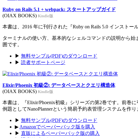
Ruby on Rails 5.1 + webpack: スタートアップガイド
(OIAX BOOKS)
Kindle版
本書は、2016 年に刊行された『Ruby on Rails 5.0 イン
ターミナルの使い方、基本的なシェルコマンドの説明から始まり、Rub
囲です。
▶
無料サンプル(PDF)のダウンロード
▶
読者サポートページ
Elixir/Phoenix 初級②: データベースとクエリ構造体
(OIAX BOOKS)
Kindle版
本書は、『Elixir/Phoenix初級』シリーズの第2巻です。
例題としてNanoPlannerという簡易予約表管理システムを作
▶
無料サンプル(PDF)のダウンロード
▶
Amazonでペーパーバック版を購入
▶
直販によるペーパーバック版の購入