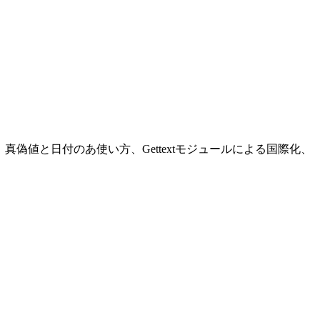
の使い方、真偽値と日付のあ使い方、Gettextモジュールによる国際化、