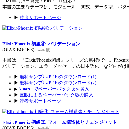
2021年2月5日発売！Elixir 1.11対応！
本書の主要なテーマは、モジュール、関数、データ型、パタ
▶
読者サポートページ
Elixir/Phoenix 初級④: バリデーション
(OIAX BOOKS)
Kindle版
本書は、『Elixir/Phoenix初級』シリーズの第4巻です。Ph
バリデーション、エラーメッセージの日本語化、など内容は
▶
無料サンプル(PDF)のダウンロード(1)
▶
無料サンプル(PDF)のダウンロード(2)
▶
Amazonでペーパーバック版を購入
▶
直販によるペーパーバック版の購入
▶
読者サポートページ
Elixir/Phoenix 初級③: フォーム構造体とチェンジセット
(OIAX BOOKS)
Kindle版