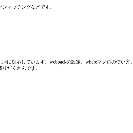
ーンマッチングなどです。
oenix 1.4に対応しています。webpackの設定、whereマクロ
盛りだくさんです。