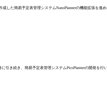
巻で作成した簡易予定表管理システムNanoPlannerの機能拡張を
です。前巻に引き続き、簡易予定表管理システムPicoPlannerの開