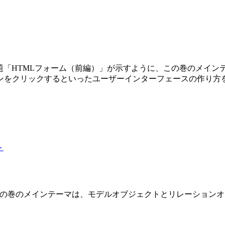
第3巻です。副題「HTMLフォーム（前編）」が示すように、この巻の
ンをクリックするといったユーザーインターフェースの作り方
 2 巻です。この巻のメインテーマは、モデルオブジェクトとリレーショ