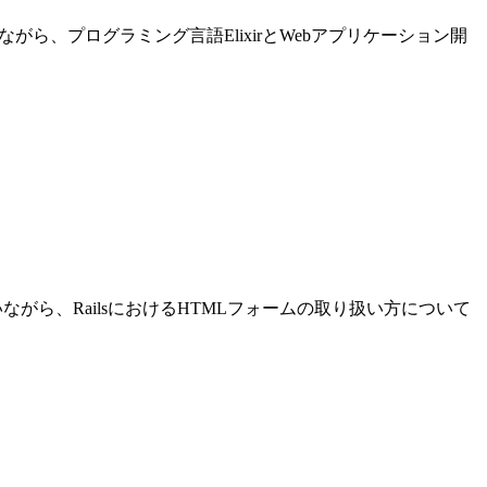
進めながら、プログラミング言語ElixirとWebアプリケーション開
発を行いながら、RailsにおけるHTMLフォームの取り扱い方について