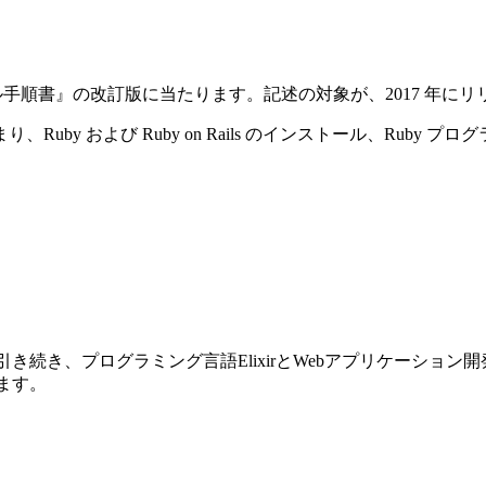
ストール手順書』の改訂版に当たります。記述の対象が、2017 年にリリースさ
y および Ruby on Rails のインストール、Ruby プ
前巻に引き続き、プログラミング言語ElixirとWebアプリケーショ
ります。