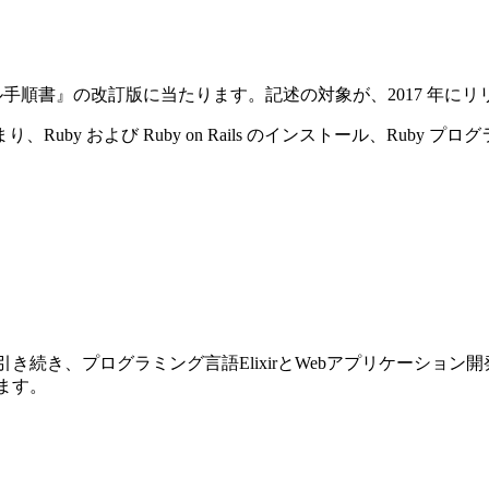
ストール手順書』の改訂版に当たります。記述の対象が、2017 年にリリースさ
y および Ruby on Rails のインストール、Ruby プ
前巻に引き続き、プログラミング言語ElixirとWebアプリケーショ
ります。