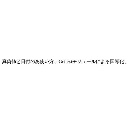
の使い方、真偽値と日付のあ使い方、Gettextモジュールによる国際化、