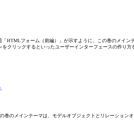
第3巻です。副題「HTMLフォーム（前編）」が示すように、この巻の
ンをクリックするといったユーザーインターフェースの作り方
 2 巻です。この巻のメインテーマは、モデルオブジェクトとリレーショ