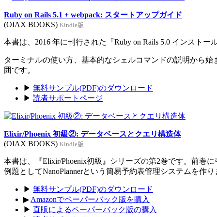
Ruby on Rails 5.1 + webpack: スタートアップガイド
(OIAX BOOKS)
Kindle版
本書は、2016 年に刊行された『Ruby on Rails 5.0 イン
ターミナルの使い方、基本的なシェルコマンドの説明から始まり、Rub
囲です。
▶
無料サンプル(PDF)のダウンロード
▶
読者サポートページ
Elixir/Phoenix 初級②: データベースとクエリ構造体
(OIAX BOOKS)
Kindle版
本書は、『Elixir/Phoenix初級』シリーズの第2巻です。
例題としてNanoPlannerという簡易予約表管理システムを作
▶
無料サンプル(PDF)のダウンロード
▶
Amazonでペーパーバック版を購入
▶
直販によるペーパーバック版の購入