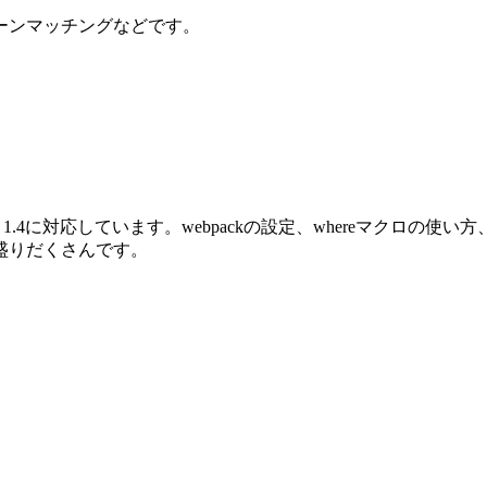
ーンマッチングなどです。
oenix 1.4に対応しています。webpackの設定、whereマクロ
盛りだくさんです。