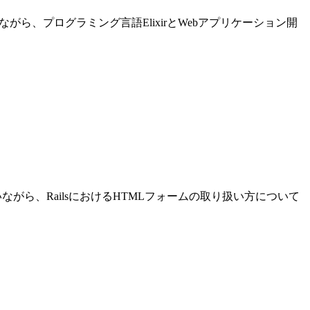
進めながら、プログラミング言語ElixirとWebアプリケーション開
発を行いながら、RailsにおけるHTMLフォームの取り扱い方について