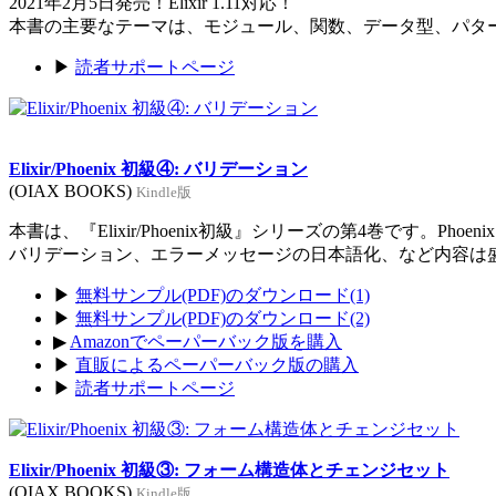
2021年2月5日発売！Elixir 1.11対応！
本書の主要なテーマは、モジュール、関数、データ型、パタ
▶
読者サポートページ
Elixir/Phoenix 初級④: バリデーション
(OIAX BOOKS)
Kindle版
本書は、『Elixir/Phoenix初級』シリーズの第4巻です。Ph
バリデーション、エラーメッセージの日本語化、など内容は
▶
無料サンプル(PDF)のダウンロード(1)
▶
無料サンプル(PDF)のダウンロード(2)
▶
Amazonでペーパーバック版を購入
▶
直販によるペーパーバック版の購入
▶
読者サポートページ
Elixir/Phoenix 初級③: フォーム構造体とチェンジセット
(OIAX BOOKS)
Kindle版