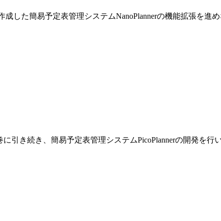
巻で作成した簡易予定表管理システムNanoPlannerの機能拡張を
です。前巻に引き続き、簡易予定表管理システムPicoPlannerの開