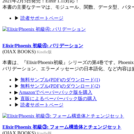
2021年2月5日発売！Elixir 1.11対応！
本書の主要なテーマは、モジュール、関数、データ型、パタ
▶
読者サポートページ
Elixir/Phoenix 初級④: バリデーション
(OIAX BOOKS)
Kindle版
本書は、『Elixir/Phoenix初級』シリーズの第4巻です。Ph
バリデーション、エラーメッセージの日本語化、など内容は
▶
無料サンプル(PDF)のダウンロード(1)
▶
無料サンプル(PDF)のダウンロード(2)
▶
Amazonでペーパーバック版を購入
▶
直販によるペーパーバック版の購入
▶
読者サポートページ
Elixir/Phoenix 初級③: フォーム構造体とチェンジセット
(OIAX BOOKS)
Kindle版