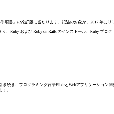
ストール手順書』の改訂版に当たります。記述の対象が、2017 年にリリースさ
y および Ruby on Rails のインストール、Ruby プ
前巻に引き続き、プログラミング言語ElixirとWebアプリケーショ
ります。