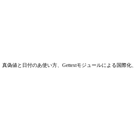
の使い方、真偽値と日付のあ使い方、Gettextモジュールによる国際化、