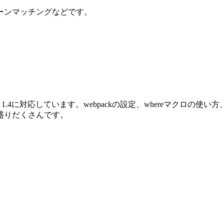
ーンマッチングなどです。
oenix 1.4に対応しています。webpackの設定、whereマクロ
盛りだくさんです。