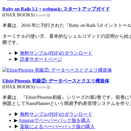
Ruby on Rails 5.1 + webpack: スタートアップガイド
(OIAX BOOKS)
Kindle版
本書は、2016 年に刊行された『Ruby on Rails 5.0 イン
ターミナルの使い方、基本的なシェルコマンドの説明から始まり、Rub
囲です。
▶
無料サンプル(PDF)のダウンロード
▶
読者サポートページ
Elixir/Phoenix 初級②: データベースとクエリ構造体
(OIAX BOOKS)
Kindle版
本書は、『Elixir/Phoenix初級』シリーズの第2巻です。
例題としてNanoPlannerという簡易予約表管理システムを作
▶
無料サンプル(PDF)のダウンロード
▶
Amazonでペーパーバック版を購入
▶
直販によるペーパーバック版の購入