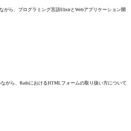
進めながら、プログラミング言語ElixirとWebアプリケーション開
発を行いながら、RailsにおけるHTMLフォームの取り扱い方について