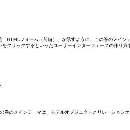
第3巻です。副題「HTMLフォーム（前編）」が示すように、この巻の
ンをクリックするといったユーザーインターフェースの作り方
 2 巻です。この巻のメインテーマは、モデルオブジェクトとリレーショ