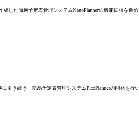
巻で作成した簡易予定表管理システムNanoPlannerの機能拡張を
です。前巻に引き続き、簡易予定表管理システムPicoPlannerの開