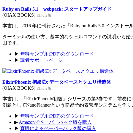
Ruby on Rails 5.1 + webpack: スタートアップガイド
(OIAX BOOKS)
Kindle版
本書は、2016 年に刊行された『Ruby on Rails 5.0 イン
ターミナルの使い方、基本的なシェルコマンドの説明から始まり、Rub
囲です。
▶
無料サンプル(PDF)のダウンロード
▶
読者サポートページ
Elixir/Phoenix 初級②: データベースとクエリ構造体
(OIAX BOOKS)
Kindle版
本書は、『Elixir/Phoenix初級』シリーズの第2巻です。
例題としてNanoPlannerという簡易予約表管理システムを作
▶
無料サンプル(PDF)のダウンロード
▶
Amazonでペーパーバック版を購入
▶
直販によるペーパーバック版の購入