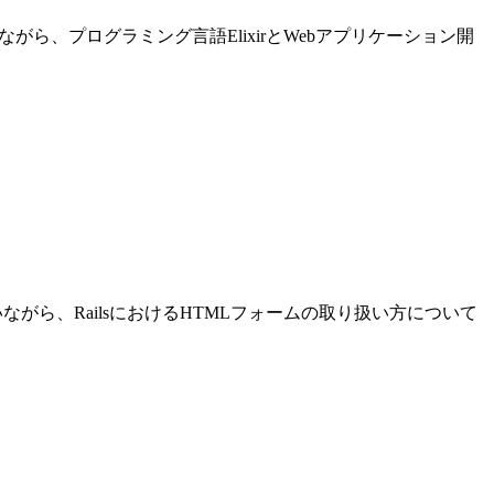
進めながら、プログラミング言語ElixirとWebアプリケーション開
発を行いながら、RailsにおけるHTMLフォームの取り扱い方について