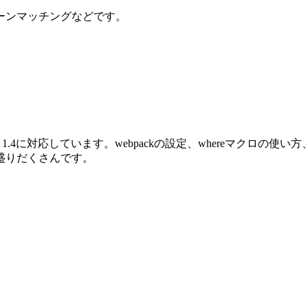
ーンマッチングなどです。
oenix 1.4に対応しています。webpackの設定、whereマクロ
盛りだくさんです。