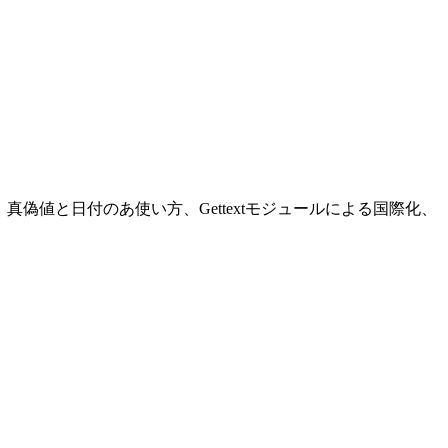
の使い方、真偽値と日付のあ使い方、Gettextモジュールによる国際化、