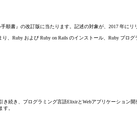
ストール手順書』の改訂版に当たります。記述の対象が、2017 年にリリースさ
y および Ruby on Rails のインストール、Ruby プ
前巻に引き続き、プログラミング言語ElixirとWebアプリケーショ
ります。