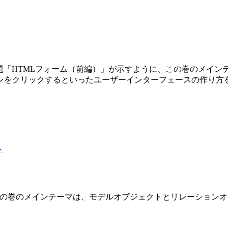
第3巻です。副題「HTMLフォーム（前編）」が示すように、この巻の
ンをクリックするといったユーザーインターフェースの作り方
 2 巻です。この巻のメインテーマは、モデルオブジェクトとリレーショ