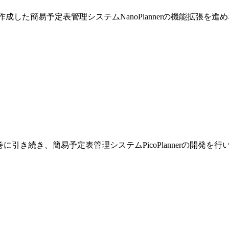
巻で作成した簡易予定表管理システムNanoPlannerの機能拡張を
です。前巻に引き続き、簡易予定表管理システムPicoPlannerの開