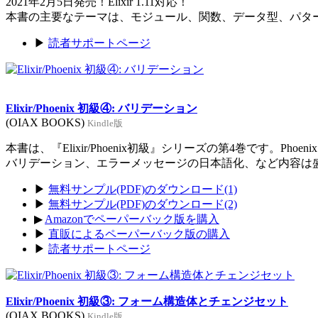
2021年2月5日発売！Elixir 1.11対応！
本書の主要なテーマは、モジュール、関数、データ型、パタ
▶
読者サポートページ
Elixir/Phoenix 初級④: バリデーション
(OIAX BOOKS)
Kindle版
本書は、『Elixir/Phoenix初級』シリーズの第4巻です。Ph
バリデーション、エラーメッセージの日本語化、など内容は
▶
無料サンプル(PDF)のダウンロード(1)
▶
無料サンプル(PDF)のダウンロード(2)
▶
Amazonでペーパーバック版を購入
▶
直販によるペーパーバック版の購入
▶
読者サポートページ
Elixir/Phoenix 初級③: フォーム構造体とチェンジセット
(OIAX BOOKS)
Kindle版