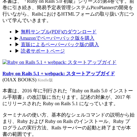
本書は、『Ruby on Rails 5.0 初級』シリーズの第4巻です。前
巻に引き続き、簡易予定表管理システムPicoPlannerの開発を
行いながら、RailsにおけるHTMLフォームの取り扱い方につ
いて学んでいきます。
▶
無料サンプル(PDF)のダウンロード
▶
Amazonでペーパーバック版を購入
▶
直販によるペーパーバック版の購入
▶
読者サポートページ
Ruby on Rails 5.1 + webpack: スタートアップガイド
(OIAX BOOKS)
Kindle版
本書は、2016 年に刊行された『Ruby on Rails 5.0 インストー
ル手順書』の改訂版に当たります。記述の対象が、2017 年
にリリースされた Ruby on Rails 5.1 になっています。
ターミナルの使い方、基本的なシェルコマンドの説明から始
まり、Ruby および Ruby on Rails のインストール、Ruby プ
ログラムの実行方法、Rails サーバーの起動と終了までが本
書の範囲です。