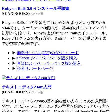
Ruby on Rails 5.0 インストール手順書
(OIAX BOOKS)
Kindle版
Ruby on Rails 5.0の学習をこれから始めようという方のため
の本です。ターミナルの使い方、基本的なLinuxコマンドの
説明から始まり、RubyおよびRuby on Railsのインストール、
Rubyプログラムの実行方法、Railsサーバーの起動と終了ま
でが本書の範囲です。
▶
無料サンプル(PDF)のダウンロード
▶
Amazonでペーパーバック版を購入
▶
直販によるペーパーバック版の購入
▶
読者サポートページ
テキストエディタAtom入門
(OIAX BOOKS)
Kindle版
テキストエディタAtomの基本的な使い方をまとめた入門書
です。これからプログラミングの学習を始めようという方を
読者として想定しています。Mac/Windows/Ubuntuユーザー向