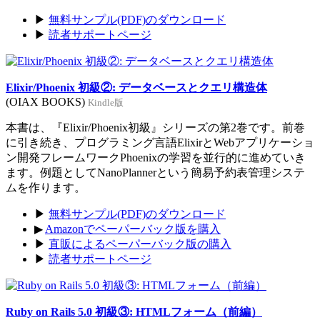
▶
無料サンプル(PDF)のダウンロード
▶
読者サポートページ
Elixir/Phoenix 初級②: データベースとクエリ構造体
(OIAX BOOKS)
Kindle版
本書は、『Elixir/Phoenix初級』シリーズの第2巻です。前巻
に引き続き、プログラミング言語ElixirとWebアプリケーショ
ン開発フレームワークPhoenixの学習を並行的に進めていき
ます。例題としてNanoPlannerという簡易予約表管理システ
ムを作ります。
▶
無料サンプル(PDF)のダウンロード
▶
Amazonでペーパーバック版を購入
▶
直販によるペーパーバック版の購入
▶
読者サポートページ
Ruby on Rails 5.0 初級③: HTMLフォーム（前編）