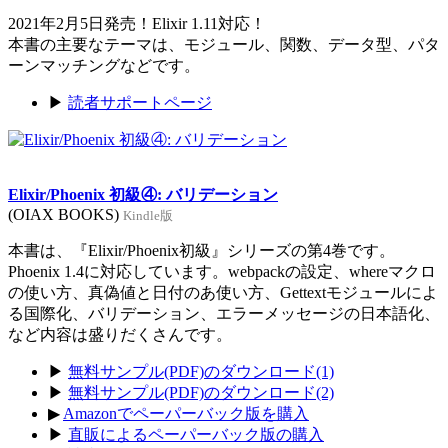
2021年2月5日発売！Elixir 1.11対応！
本書の主要なテーマは、モジュール、関数、データ型、パタ
ーンマッチングなどです。
▶
読者サポートページ
Elixir/Phoenix 初級④: バリデーション
(OIAX BOOKS)
Kindle版
本書は、『Elixir/Phoenix初級』シリーズの第4巻です。
Phoenix 1.4に対応しています。webpackの設定、whereマクロ
の使い方、真偽値と日付のあ使い方、Gettextモジュールによ
る国際化、バリデーション、エラーメッセージの日本語化、
など内容は盛りだくさんです。
▶
無料サンプル(PDF)のダウンロード(1)
▶
無料サンプル(PDF)のダウンロード(2)
▶
Amazonでペーパーバック版を購入
▶
直販によるペーパーバック版の購入