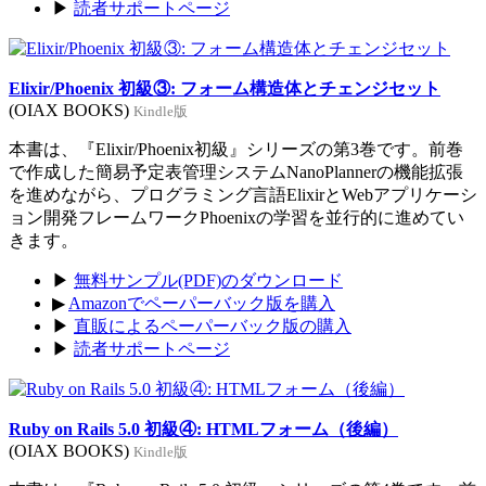
▶
読者サポートページ
Elixir/Phoenix 初級③: フォーム構造体とチェンジセット
(OIAX BOOKS)
Kindle版
本書は、『Elixir/Phoenix初級』シリーズの第3巻です。前巻
で作成した簡易予定表管理システムNanoPlannerの機能拡張
を進めながら、プログラミング言語ElixirとWebアプリケーシ
ョン開発フレームワークPhoenixの学習を並行的に進めてい
きます。
▶
無料サンプル(PDF)のダウンロード
▶
Amazonでペーパーバック版を購入
▶
直販によるペーパーバック版の購入
▶
読者サポートページ
Ruby on Rails 5.0 初級④: HTMLフォーム（後編）
(OIAX BOOKS)
Kindle版