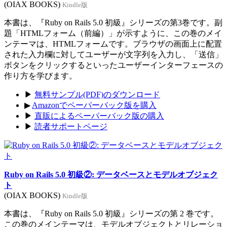
(OIAX BOOKS)
Kindle版
本書は、『Ruby on Rails 5.0 初級』シリーズの第3巻です。副
題「HTMLフォーム（前編）」が示すように、この巻のメイ
ンテーマは、HTMLフォームです。ブラウザの画面上に配置
された入力欄に対してユーザーが文字列を入力し、「送信」
ボタンをクリックするといったユーザーインターフェースの
作り方を学びます。
▶
無料サンプル(PDF)のダウンロード
▶
Amazonでペーパーバック版を購入
▶
直販によるペーパーバック版の購入
▶
読者サポートページ
Ruby on Rails 5.0 初級②: データベースとモデルオブジェク
ト
(OIAX BOOKS)
Kindle版
本書は、『Ruby on Rails 5.0 初級』シリーズの第 2 巻です。
この巻のメインテーマは、モデルオブジェクトとリレーショ