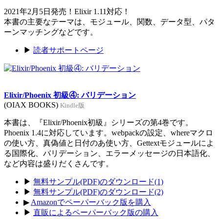
2021年2月5日発売！Elixir 1.11対応！
本書の主要なテーマは、モジュール、関数、データ型、パタ
ーンマッチングなどです。
▶
読者サポートページ
Elixir/Phoenix 初級④: バリデーション
(OIAX BOOKS)
Kindle版
本書は、『Elixir/Phoenix初級』シリーズの第4巻です。
Phoenix 1.4に対応しています。webpackの設定、whereマクロ
の使い方、真偽値と日付のあ使い方、Gettextモジュールによ
る国際化、バリデーション、エラーメッセージの日本語化、
など内容は盛りだくさんです。
▶
無料サンプル(PDF)のダウンロード(1)
▶
無料サンプル(PDF)のダウンロード(2)
▶
Amazonでペーパーバック版を購入
▶
直販によるペーパーバック版の購入