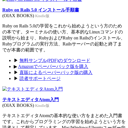
Ruby on Rails 5.0 インストール手順書
(OIAX BOOKS)
Kindle版
Ruby on Rails 5.0の学習をこれから始めようという方のため
の本です。ターミナルの使い方、基本的なLinuxコマンドの
説明から始まり、RubyおよびRuby on Railsのインストール、
Rubyプログラムの実行方法、Railsサーバーの起動と終了ま
でが本書の範囲です。
▶
無料サンプル(PDF)のダウンロード
▶
Amazonでペーパーバック版を購入
▶
直販によるペーパーバック版の購入
▶
読者サポートページ
テキストエディタAtom入門
(OIAX BOOKS)
Kindle版
テキストエディタAtomの基本的な使い方をまとめた入門書
です。これからプログラミングの学習を始めようという方を
読者として想定しています。Mac/Windows/Ubuntuユーザー向