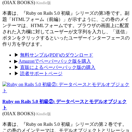
(OIAX BOOKS)
Kindle版
本書は、『Ruby on Rails 5.0 初級』シリーズの第3巻です。副
題「HTMLフォーム（前編）」が示すように、この巻のメイ
ンテーマは、HTMLフォームです。ブラウザの画面上に配置
された入力欄に対してユーザーが文字列を入力し、「送信」
ボタンをクリックするといったユーザーインターフェースの
作り方を学びます。
▶
無料サンプル(PDF)のダウンロード
▶
Amazonでペーパーバック版を購入
▶
直販によるペーパーバック版の購入
▶
読者サポートページ
Ruby on Rails 5.0 初級②: データベースとモデルオブジェク
ト
(OIAX BOOKS)
Kindle版
本書は、『Ruby on Rails 5.0 初級』シリーズの第 2 巻です。
この巻のメインテーマは、モデルオブジェクトとリレーショ