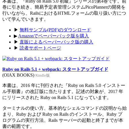
本書は、『Ruby on Rails 5.0 初級』シリーズの第4巻です。前
巻に引き続き、簡易予定表管理システムPicoPlannerの開発を
行いながら、RailsにおけるHTMLフォームの取り扱い方につ
いて学んでいきます。
▶
無料サンプル(PDF)のダウンロード
▶
Amazonでペーパーバック版を購入
▶
直販によるペーパーバック版の購入
▶
読者サポートページ
Ruby on Rails 5.1 + webpack: スタートアップガイド
(OIAX BOOKS)
Kindle版
本書は、2016 年に刊行された『Ruby on Rails 5.0 インストー
ル手順書』の改訂版に当たります。記述の対象が、2017 年
にリリースされた Ruby on Rails 5.1 になっています。
ターミナルの使い方、基本的なシェルコマンドの説明から始
まり、Ruby および Ruby on Rails のインストール、Ruby プ
ログラムの実行方法、Rails サーバーの起動と終了までが本
書の範囲です。