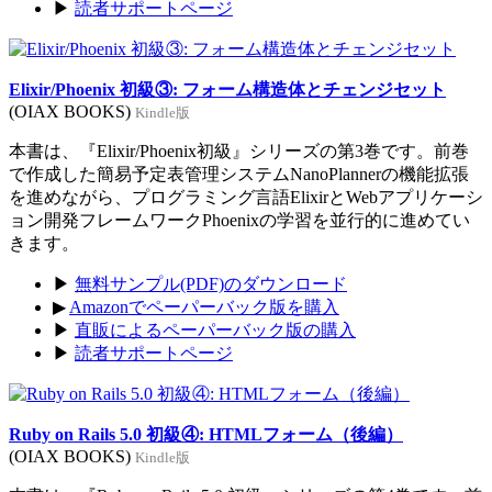
▶
読者サポートページ
Elixir/Phoenix 初級③: フォーム構造体とチェンジセット
(OIAX BOOKS)
Kindle版
本書は、『Elixir/Phoenix初級』シリーズの第3巻です。前巻
で作成した簡易予定表管理システムNanoPlannerの機能拡張
を進めながら、プログラミング言語ElixirとWebアプリケーシ
ョン開発フレームワークPhoenixの学習を並行的に進めてい
きます。
▶
無料サンプル(PDF)のダウンロード
▶
Amazonでペーパーバック版を購入
▶
直販によるペーパーバック版の購入
▶
読者サポートページ
Ruby on Rails 5.0 初級④: HTMLフォーム（後編）
(OIAX BOOKS)
Kindle版