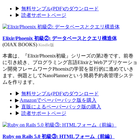
▶
無料サンプル(PDF)のダウンロード
▶
読者サポートページ
Elixir/Phoenix 初級②: データベースとクエリ構造体
(OIAX BOOKS)
Kindle版
本書は、『Elixir/Phoenix初級』シリーズの第2巻です。前巻
に引き続き、プログラミング言語ElixirとWebアプリケーショ
ン開発フレームワークPhoenixの学習を並行的に進めていき
ます。例題としてNanoPlannerという簡易予約表管理システ
ムを作ります。
▶
無料サンプル(PDF)のダウンロード
▶
Amazonでペーパーバック版を購入
▶
直販によるペーパーバック版の購入
▶
読者サポートページ
Ruby on Rails 5.0 初級③: HTMLフォーム（前編）