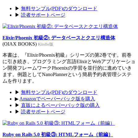
▶
無料サンプル(PDF)のダウンロード
▶
読者サポートページ
Elixir/Phoenix 初級②: データベースとクエリ構造体
(OIAX BOOKS)
Kindle版
本書は、『Elixir/Phoenix初級』シリーズの第2巻です。前巻
に引き続き、プログラミング言語ElixirとWebアプリケーショ
ン開発フレームワークPhoenixの学習を並行的に進めていき
ます。例題としてNanoPlannerという簡易予約表管理システ
ムを作ります。
▶
無料サンプル(PDF)のダウンロード
▶
Amazonでペーパーバック版を購入
▶
直販によるペーパーバック版の購入
▶
読者サポートページ
Ruby on Rails 5.0 初級③: HTMLフォーム（前編）