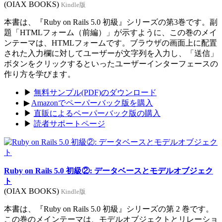
(OIAX BOOKS)
Kindle版
本書は、『Ruby on Rails 5.0 初級』シリーズの第3巻です。副
題「HTMLフォーム（前編）」が示すように、この巻のメイ
ンテーマは、HTMLフォームです。ブラウザの画面上に配置
された入力欄に対してユーザーが文字列を入力し、「送信」
ボタンをクリックするといったユーザーインターフェースの
作り方を学びます。
▶
無料サンプル(PDF)のダウンロード
▶
Amazonでペーパーバック版を購入
▶
直販によるペーパーバック版の購入
▶
読者サポートページ
Ruby on Rails 5.0 初級②: データベースとモデルオブジェク
ト
(OIAX BOOKS)
Kindle版
本書は、『Ruby on Rails 5.0 初級』シリーズの第 2 巻です。
この巻のメインテーマは、モデルオブジェクトとリレーショ