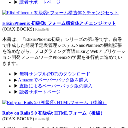
▶
読者サポートページ
Elixir/Phoenix 初級③: フォーム構造体とチェンジセット
(OIAX BOOKS)
Kindle版
本書は、『Elixir/Phoenix初級』シリーズの第3巻です。前巻
で作成した簡易予定表管理システムNanoPlannerの機能拡張
を進めながら、プログラミング言語ElixirとWebアプリケーシ
ョン開発フレームワークPhoenixの学習を並行的に進めてい
きます。
▶
無料サンプル(PDF)のダウンロード
▶
Amazonでペーパーバック版を購入
▶
直販によるペーパーバック版の購入
▶
読者サポートページ
Ruby on Rails 5.0 初級④: HTMLフォーム（後編）
(OIAX BOOKS)
Kindle版