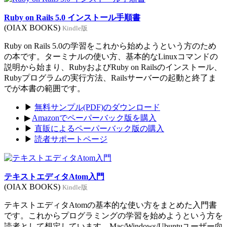
Ruby on Rails 5.0 インストール手順書
(OIAX BOOKS)
Kindle版
Ruby on Rails 5.0の学習をこれから始めようという方のため
の本です。ターミナルの使い方、基本的なLinuxコマンドの
説明から始まり、RubyおよびRuby on Railsのインストール、
Rubyプログラムの実行方法、Railsサーバーの起動と終了ま
でが本書の範囲です。
▶
無料サンプル(PDF)のダウンロード
▶
Amazonでペーパーバック版を購入
▶
直販によるペーパーバック版の購入
▶
読者サポートページ
テキストエディタAtom入門
(OIAX BOOKS)
Kindle版
テキストエディタAtomの基本的な使い方をまとめた入門書
です。これからプログラミングの学習を始めようという方を
読者として想定しています。Mac/Windows/Ubuntuユーザー向