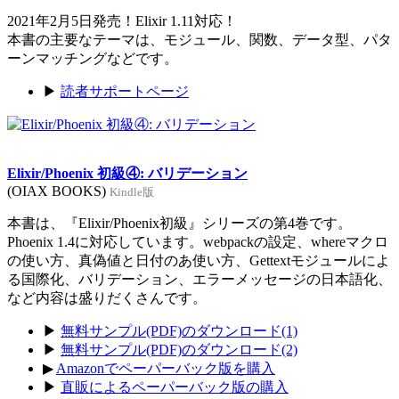
2021年2月5日発売！Elixir 1.11対応！
本書の主要なテーマは、モジュール、関数、データ型、パタ
ーンマッチングなどです。
▶
読者サポートページ
Elixir/Phoenix 初級④: バリデーション
(OIAX BOOKS)
Kindle版
本書は、『Elixir/Phoenix初級』シリーズの第4巻です。
Phoenix 1.4に対応しています。webpackの設定、whereマクロ
の使い方、真偽値と日付のあ使い方、Gettextモジュールによ
る国際化、バリデーション、エラーメッセージの日本語化、
など内容は盛りだくさんです。
▶
無料サンプル(PDF)のダウンロード(1)
▶
無料サンプル(PDF)のダウンロード(2)
▶
Amazonでペーパーバック版を購入
▶
直販によるペーパーバック版の購入