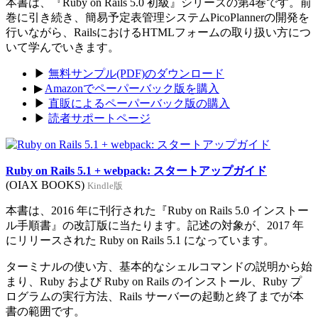
本書は、『Ruby on Rails 5.0 初級』シリーズの第4巻です。前
巻に引き続き、簡易予定表管理システムPicoPlannerの開発を
行いながら、RailsにおけるHTMLフォームの取り扱い方につ
いて学んでいきます。
▶
無料サンプル(PDF)のダウンロード
▶
Amazonでペーパーバック版を購入
▶
直販によるペーパーバック版の購入
▶
読者サポートページ
Ruby on Rails 5.1 + webpack: スタートアップガイド
(OIAX BOOKS)
Kindle版
本書は、2016 年に刊行された『Ruby on Rails 5.0 インストー
ル手順書』の改訂版に当たります。記述の対象が、2017 年
にリリースされた Ruby on Rails 5.1 になっています。
ターミナルの使い方、基本的なシェルコマンドの説明から始
まり、Ruby および Ruby on Rails のインストール、Ruby プ
ログラムの実行方法、Rails サーバーの起動と終了までが本
書の範囲です。