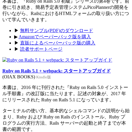
本書は、『Ruby on Rails 5.0 初級』シリーズの第4巻です。前
巻に引き続き、簡易予定表管理システムPicoPlannerの開発を
行いながら、RailsにおけるHTMLフォームの取り扱い方につ
いて学んでいきます。
▶
無料サンプル(PDF)のダウンロード
▶
Amazonでペーパーバック版を購入
▶
直販によるペーパーバック版の購入
▶
読者サポートページ
Ruby on Rails 5.1 + webpack: スタートアップガイド
(OIAX BOOKS)
Kindle版
本書は、2016 年に刊行された『Ruby on Rails 5.0 インストー
ル手順書』の改訂版に当たります。記述の対象が、2017 年
にリリースされた Ruby on Rails 5.1 になっています。
ターミナルの使い方、基本的なシェルコマンドの説明から始
まり、Ruby および Ruby on Rails のインストール、Ruby プ
ログラムの実行方法、Rails サーバーの起動と終了までが本
書の範囲です。