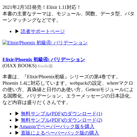
2021年2月5日発売！Elixir 1.11対応！
本書の主要なテーマは、モジュール、関数、データ型、パタ
ーンマッチングなどです。
▶
読者サポートページ
Elixir/Phoenix 初級④: バリデーション
(OIAX BOOKS)
Kindle版
本書は、『Elixir/Phoenix初級』シリーズの第4巻です。
Phoenix 1.4に対応しています。webpackの設定、whereマクロ
の使い方、真偽値と日付のあ使い方、Gettextモジュールによ
る国際化、バリデーション、エラーメッセージの日本語化、
など内容は盛りだくさんです。
▶
無料サンプル(PDF)のダウンロード(1)
▶
無料サンプル(PDF)のダウンロード(2)
▶
Amazonでペーパーバック版を購入
▶
直販によるペーパーバック版の購入