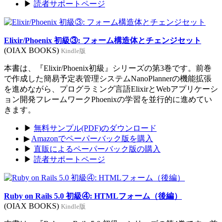
▶
読者サポートページ
Elixir/Phoenix 初級③: フォーム構造体とチェンジセット
(OIAX BOOKS)
Kindle版
本書は、『Elixir/Phoenix初級』シリーズの第3巻です。前巻
で作成した簡易予定表管理システムNanoPlannerの機能拡張
を進めながら、プログラミング言語ElixirとWebアプリケーシ
ョン開発フレームワークPhoenixの学習を並行的に進めてい
きます。
▶
無料サンプル(PDF)のダウンロード
▶
Amazonでペーパーバック版を購入
▶
直販によるペーパーバック版の購入
▶
読者サポートページ
Ruby on Rails 5.0 初級④: HTMLフォーム（後編）
(OIAX BOOKS)
Kindle版