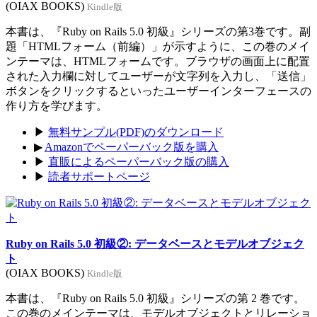
(OIAX BOOKS)
Kindle版
本書は、『Ruby on Rails 5.0 初級』シリーズの第3巻です。副
題「HTMLフォーム（前編）」が示すように、この巻のメイ
ンテーマは、HTMLフォームです。ブラウザの画面上に配置
された入力欄に対してユーザーが文字列を入力し、「送信」
ボタンをクリックするといったユーザーインターフェースの
作り方を学びます。
▶
無料サンプル(PDF)のダウンロード
▶
Amazonでペーパーバック版を購入
▶
直販によるペーパーバック版の購入
▶
読者サポートページ
Ruby on Rails 5.0 初級②: データベースとモデルオブジェク
ト
(OIAX BOOKS)
Kindle版
本書は、『Ruby on Rails 5.0 初級』シリーズの第 2 巻です。
この巻のメインテーマは、モデルオブジェクトとリレーショ