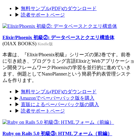
▶
無料サンプル(PDF)のダウンロード
▶
読者サポートページ
Elixir/Phoenix 初級②: データベースとクエリ構造体
(OIAX BOOKS)
Kindle版
本書は、『Elixir/Phoenix初級』シリーズの第2巻です。前巻
に引き続き、プログラミング言語ElixirとWebアプリケーショ
ン開発フレームワークPhoenixの学習を並行的に進めていき
ます。例題としてNanoPlannerという簡易予約表管理システ
ムを作ります。
▶
無料サンプル(PDF)のダウンロード
▶
Amazonでペーパーバック版を購入
▶
直販によるペーパーバック版の購入
▶
読者サポートページ
Ruby on Rails 5.0 初級③: HTMLフォーム（前編）