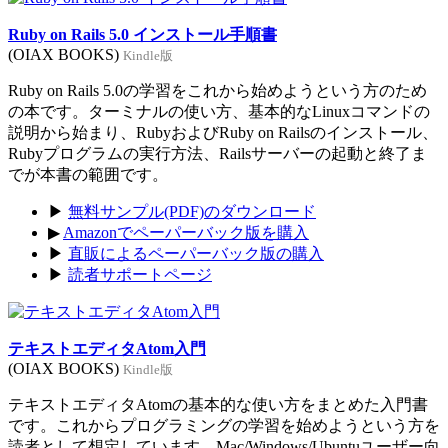
Ruby on Rails 5.0 インストール手順書
(OIAX BOOKS)
Kindle版
Ruby on Rails 5.0の学習をこれから始めようという方のため
の本です。ターミナルの使い方、基本的なLinuxコマンドの
説明から始まり、RubyおよびRuby on Railsのインストール、
Rubyプログラムの実行方法、Railsサーバーの起動と終了ま
でが本書の範囲です。
▶
無料サンプル(PDF)のダウンロード
▶
Amazonでペーパーバック版を購入
▶
直販によるペーパーバック版の購入
▶
読者サポートページ
テキストエディタAtom入門
(OIAX BOOKS)
Kindle版
テキストエディタAtomの基本的な使い方をまとめた入門書
です。これからプログラミングの学習を始めようという方を
読者として想定しています。Mac/Windows/Ubuntuユーザー向