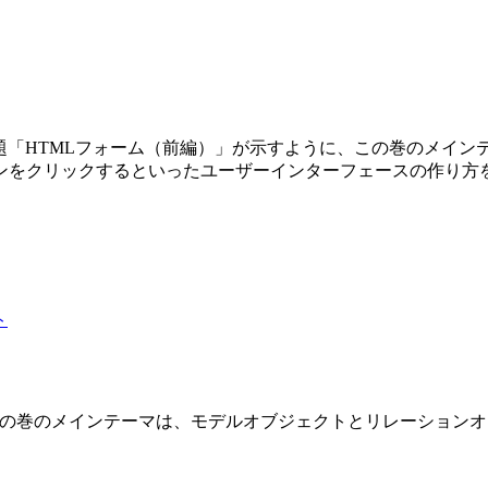
第3巻です。副題「HTMLフォーム（前編）」が示すように、この巻の
ンをクリックするといったユーザーインターフェースの作り方
 2 巻です。この巻のメインテーマは、モデルオブジェクトとリレーショ