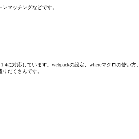
ーンマッチングなどです。
oenix 1.4に対応しています。webpackの設定、whereマクロ
盛りだくさんです。