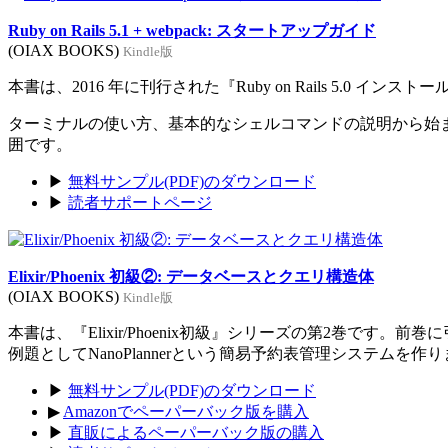
Ruby on Rails 5.1 + webpack: スタートアップガイド
(OIAX BOOKS)
Kindle版
本書は、2016 年に刊行された『Ruby on Rails 5.0 イン
ターミナルの使い方、基本的なシェルコマンドの説明から始まり、Rub
囲です。
▶
無料サンプル(PDF)のダウンロード
▶
読者サポートページ
Elixir/Phoenix 初級②: データベースとクエリ構造体
(OIAX BOOKS)
Kindle版
本書は、『Elixir/Phoenix初級』シリーズの第2巻です。
例題としてNanoPlannerという簡易予約表管理システムを作
▶
無料サンプル(PDF)のダウンロード
▶
Amazonでペーパーバック版を購入
▶
直販によるペーパーバック版の購入