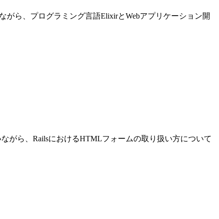
進めながら、プログラミング言語ElixirとWebアプリケーション開
発を行いながら、RailsにおけるHTMLフォームの取り扱い方について