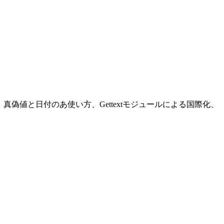
の使い方、真偽値と日付のあ使い方、Gettextモジュールによる国際化、