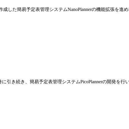
巻で作成した簡易予定表管理システムNanoPlannerの機能拡張を
です。前巻に引き続き、簡易予定表管理システムPicoPlannerの開