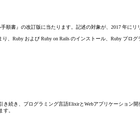
ストール手順書』の改訂版に当たります。記述の対象が、2017 年にリリースさ
y および Ruby on Rails のインストール、Ruby プ
前巻に引き続き、プログラミング言語ElixirとWebアプリケーショ
ります。