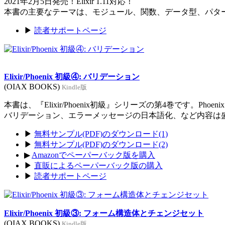
2021年2月5日発売！Elixir 1.11対応！
本書の主要なテーマは、モジュール、関数、データ型、パタ
▶
読者サポートページ
Elixir/Phoenix 初級④: バリデーション
(OIAX BOOKS)
Kindle版
本書は、『Elixir/Phoenix初級』シリーズの第4巻です。Ph
バリデーション、エラーメッセージの日本語化、など内容は
▶
無料サンプル(PDF)のダウンロード(1)
▶
無料サンプル(PDF)のダウンロード(2)
▶
Amazonでペーパーバック版を購入
▶
直販によるペーパーバック版の購入
▶
読者サポートページ
Elixir/Phoenix 初級③: フォーム構造体とチェンジセット
(OIAX BOOKS)
Kindle版