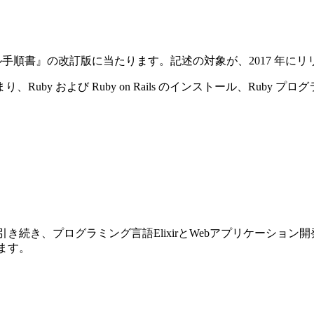
ストール手順書』の改訂版に当たります。記述の対象が、2017 年にリリースさ
y および Ruby on Rails のインストール、Ruby プ
前巻に引き続き、プログラミング言語ElixirとWebアプリケーショ
ります。