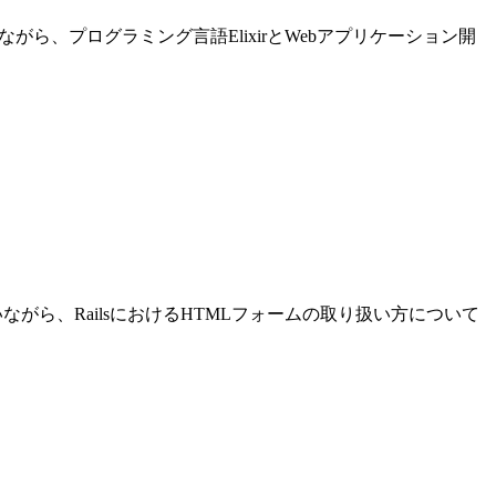
進めながら、プログラミング言語ElixirとWebアプリケーション開
発を行いながら、RailsにおけるHTMLフォームの取り扱い方について