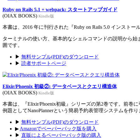
Ruby on Rails 5.1 + webpack: スタートアップガイド
(OIAX BOOKS)
Kindle版
本書は、2016 年に刊行された『Ruby on Rails 5.0 イン
ターミナルの使い方、基本的なシェルコマンドの説明から始まり、Rub
囲です。
▶
無料サンプル(PDF)のダウンロード
▶
読者サポートページ
Elixir/Phoenix 初級②: データベースとクエリ構造体
(OIAX BOOKS)
Kindle版
本書は、『Elixir/Phoenix初級』シリーズの第2巻です。
例題としてNanoPlannerという簡易予約表管理システムを作
▶
無料サンプル(PDF)のダウンロード
▶
Amazonでペーパーバック版を購入
▶
直販によるペーパーバック版の購入