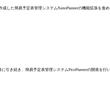
巻で作成した簡易予定表管理システムNanoPlannerの機能拡張を
です。前巻に引き続き、簡易予定表管理システムPicoPlannerの開