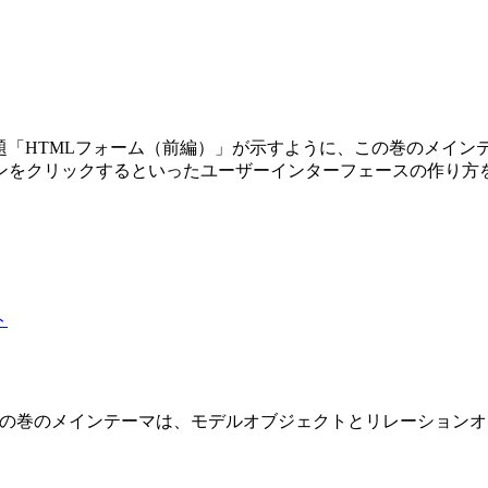
第3巻です。副題「HTMLフォーム（前編）」が示すように、この巻の
ンをクリックするといったユーザーインターフェースの作り方
 2 巻です。この巻のメインテーマは、モデルオブジェクトとリレーショ