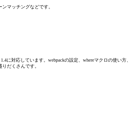
ーンマッチングなどです。
oenix 1.4に対応しています。webpackの設定、whereマクロ
盛りだくさんです。