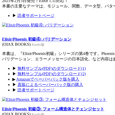
2021年2月5日発売！Elixir 1.11対応！
本書の主要なテーマは、モジュール、関数、データ型、パタ
▶
読者サポートページ
Elixir/Phoenix 初級④: バリデーション
(OIAX BOOKS)
Kindle版
本書は、『Elixir/Phoenix初級』シリーズの第4巻です。Ph
バリデーション、エラーメッセージの日本語化、など内容は
▶
無料サンプル(PDF)のダウンロード(1)
▶
無料サンプル(PDF)のダウンロード(2)
▶
Amazonでペーパーバック版を購入
▶
直販によるペーパーバック版の購入
▶
読者サポートページ
Elixir/Phoenix 初級③: フォーム構造体とチェンジセット
(OIAX BOOKS)
Kindle版