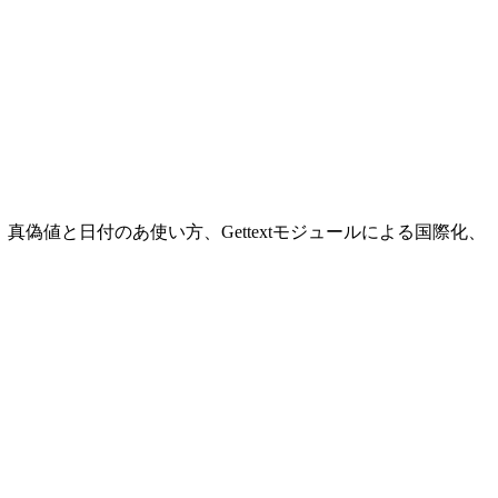
の使い方、真偽値と日付のあ使い方、Gettextモジュールによる国際化、