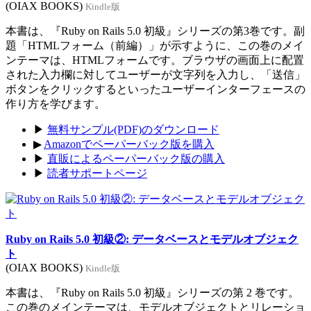
(OIAX BOOKS)
Kindle版
本書は、『Ruby on Rails 5.0 初級』シリーズの第3巻です。副
題「HTMLフォーム（前編）」が示すように、この巻のメイ
ンテーマは、HTMLフォームです。ブラウザの画面上に配置
された入力欄に対してユーザーが文字列を入力し、「送信」
ボタンをクリックするといったユーザーインターフェースの
作り方を学びます。
▶
無料サンプル(PDF)のダウンロード
▶
Amazonでペーパーバック版を購入
▶
直販によるペーパーバック版の購入
▶
読者サポートページ
Ruby on Rails 5.0 初級②: データベースとモデルオブジェク
ト
(OIAX BOOKS)
Kindle版
本書は、『Ruby on Rails 5.0 初級』シリーズの第 2 巻です。
この巻のメインテーマは、モデルオブジェクトとリレーショ