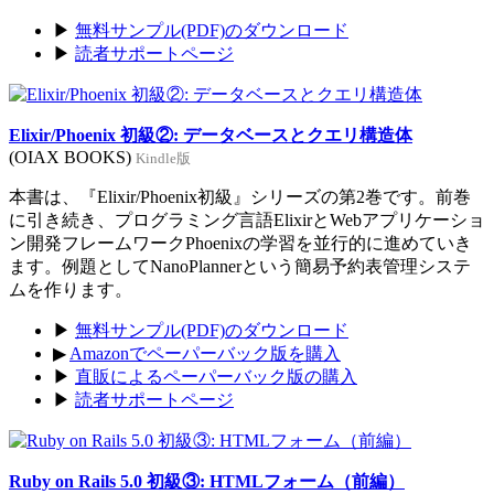
▶
無料サンプル(PDF)のダウンロード
▶
読者サポートページ
Elixir/Phoenix 初級②: データベースとクエリ構造体
(OIAX BOOKS)
Kindle版
本書は、『Elixir/Phoenix初級』シリーズの第2巻です。前巻
に引き続き、プログラミング言語ElixirとWebアプリケーショ
ン開発フレームワークPhoenixの学習を並行的に進めていき
ます。例題としてNanoPlannerという簡易予約表管理システ
ムを作ります。
▶
無料サンプル(PDF)のダウンロード
▶
Amazonでペーパーバック版を購入
▶
直販によるペーパーバック版の購入
▶
読者サポートページ
Ruby on Rails 5.0 初級③: HTMLフォーム（前編）