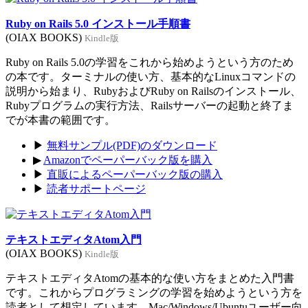
Ruby on Rails 5.0 インストール手順書
(OIAX BOOKS)
Kindle版
Ruby on Rails 5.0の学習をこれから始めようという方のため
の本です。ターミナルの使い方、基本的なLinuxコマンドの
説明から始まり、RubyおよびRuby on Railsのインストール、
Rubyプログラムの実行方法、Railsサーバーの起動と終了ま
でが本書の範囲です。
▶
無料サンプル(PDF)のダウンロード
▶
Amazonでペーパーバック版を購入
▶
直販によるペーパーバック版の購入
▶
読者サポートページ
テキストエディタAtom入門
(OIAX BOOKS)
Kindle版
テキストエディタAtomの基本的な使い方をまとめた入門書
です。これからプログラミングの学習を始めようという方を
読者として想定しています。Mac/Windows/Ubuntuユーザー向