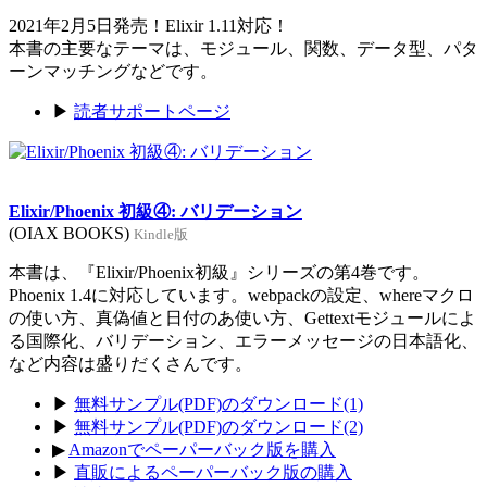
2021年2月5日発売！Elixir 1.11対応！
本書の主要なテーマは、モジュール、関数、データ型、パタ
ーンマッチングなどです。
▶
読者サポートページ
Elixir/Phoenix 初級④: バリデーション
(OIAX BOOKS)
Kindle版
本書は、『Elixir/Phoenix初級』シリーズの第4巻です。
Phoenix 1.4に対応しています。webpackの設定、whereマクロ
の使い方、真偽値と日付のあ使い方、Gettextモジュールによ
る国際化、バリデーション、エラーメッセージの日本語化、
など内容は盛りだくさんです。
▶
無料サンプル(PDF)のダウンロード(1)
▶
無料サンプル(PDF)のダウンロード(2)
▶
Amazonでペーパーバック版を購入
▶
直販によるペーパーバック版の購入