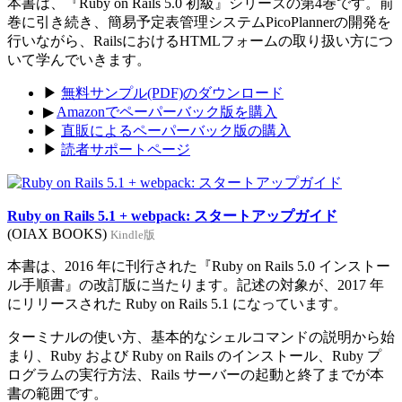
本書は、『Ruby on Rails 5.0 初級』シリーズの第4巻です。前
巻に引き続き、簡易予定表管理システムPicoPlannerの開発を
行いながら、RailsにおけるHTMLフォームの取り扱い方につ
いて学んでいきます。
▶
無料サンプル(PDF)のダウンロード
▶
Amazonでペーパーバック版を購入
▶
直販によるペーパーバック版の購入
▶
読者サポートページ
Ruby on Rails 5.1 + webpack: スタートアップガイド
(OIAX BOOKS)
Kindle版
本書は、2016 年に刊行された『Ruby on Rails 5.0 インストー
ル手順書』の改訂版に当たります。記述の対象が、2017 年
にリリースされた Ruby on Rails 5.1 になっています。
ターミナルの使い方、基本的なシェルコマンドの説明から始
まり、Ruby および Ruby on Rails のインストール、Ruby プ
ログラムの実行方法、Rails サーバーの起動と終了までが本
書の範囲です。