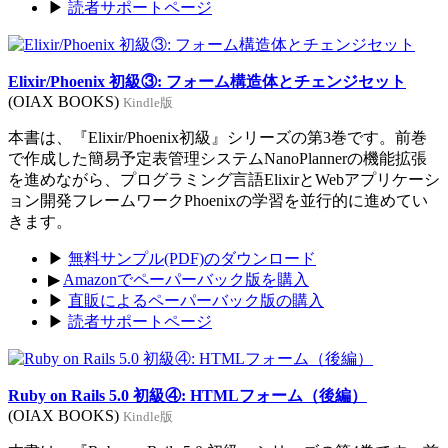
▶
読者サポートページ
Elixir/Phoenix 初級③: フォーム構造体とチェンジセット
(OIAX BOOKS)
Kindle版
本書は、『Elixir/Phoenix初級』シリーズの第3巻です。前巻
で作成した簡易予定表管理システムNanoPlannerの機能拡張
を進めながら、プログラミング言語ElixirとWebアプリケーシ
ョン開発フレームワークPhoenixの学習を並行的に進めてい
きます。
▶
無料サンプル(PDF)のダウンロード
▶
Amazonでペーパーバック版を購入
▶
直販によるペーパーバック版の購入
▶
読者サポートページ
Ruby on Rails 5.0 初級④: HTMLフォーム（後編）
(OIAX BOOKS)
Kindle版