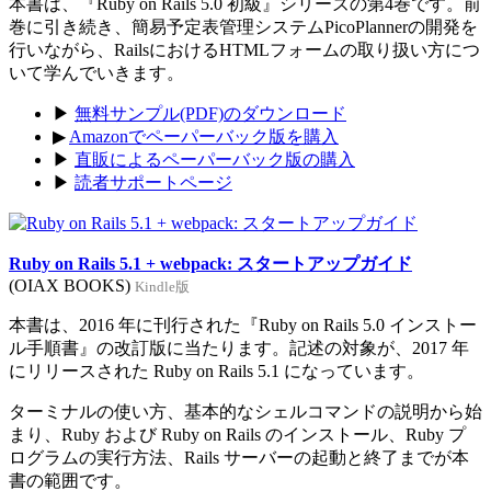
本書は、『Ruby on Rails 5.0 初級』シリーズの第4巻です。前
巻に引き続き、簡易予定表管理システムPicoPlannerの開発を
行いながら、RailsにおけるHTMLフォームの取り扱い方につ
いて学んでいきます。
▶
無料サンプル(PDF)のダウンロード
▶
Amazonでペーパーバック版を購入
▶
直販によるペーパーバック版の購入
▶
読者サポートページ
Ruby on Rails 5.1 + webpack: スタートアップガイド
(OIAX BOOKS)
Kindle版
本書は、2016 年に刊行された『Ruby on Rails 5.0 インストー
ル手順書』の改訂版に当たります。記述の対象が、2017 年
にリリースされた Ruby on Rails 5.1 になっています。
ターミナルの使い方、基本的なシェルコマンドの説明から始
まり、Ruby および Ruby on Rails のインストール、Ruby プ
ログラムの実行方法、Rails サーバーの起動と終了までが本
書の範囲です。