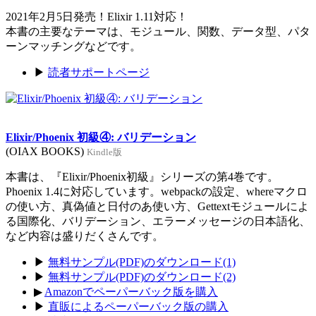
2021年2月5日発売！Elixir 1.11対応！
本書の主要なテーマは、モジュール、関数、データ型、パタ
ーンマッチングなどです。
▶
読者サポートページ
Elixir/Phoenix 初級④: バリデーション
(OIAX BOOKS)
Kindle版
本書は、『Elixir/Phoenix初級』シリーズの第4巻です。
Phoenix 1.4に対応しています。webpackの設定、whereマクロ
の使い方、真偽値と日付のあ使い方、Gettextモジュールによ
る国際化、バリデーション、エラーメッセージの日本語化、
など内容は盛りだくさんです。
▶
無料サンプル(PDF)のダウンロード(1)
▶
無料サンプル(PDF)のダウンロード(2)
▶
Amazonでペーパーバック版を購入
▶
直販によるペーパーバック版の購入