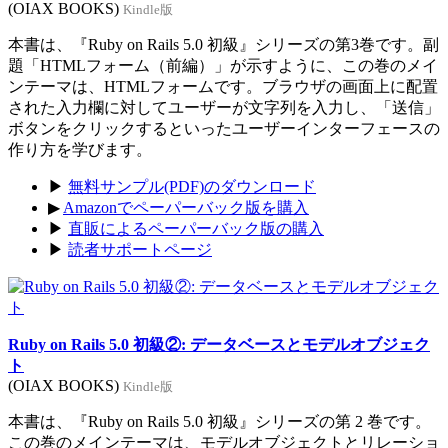
(OIAX BOOKS)
Kindle版
本書は、『Ruby on Rails 5.0 初級』シリーズの第3巻です。副
題「HTMLフォーム（前編）」が示すように、この巻のメイ
ンテーマは、HTMLフォームです。ブラウザの画面上に配置
された入力欄に対してユーザーが文字列を入力し、「送信」
ボタンをクリックするといったユーザーインターフェースの
作り方を学びます。
▶
無料サンプル(PDF)のダウンロード
▶
Amazonでペーパーバック版を購入
▶
直販によるペーパーバック版の購入
▶
読者サポートページ
Ruby on Rails 5.0 初級②: データベースとモデルオブジェク
ト
(OIAX BOOKS)
Kindle版
本書は、『Ruby on Rails 5.0 初級』シリーズの第 2 巻です。
この巻のメインテーマは、モデルオブジェクトとリレーショ