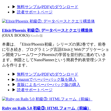
▶
無料サンプル(PDF)のダウンロード
▶
読者サポートページ
Elixir/Phoenix 初級②: データベースとクエリ構造体
(OIAX BOOKS)
Kindle版
本書は、『Elixir/Phoenix初級』シリーズの第2巻です。前巻
に引き続き、プログラミング言語ElixirとWebアプリケーショ
ン開発フレームワークPhoenixの学習を並行的に進めていき
ます。例題としてNanoPlannerという簡易予約表管理システ
ムを作ります。
▶
無料サンプル(PDF)のダウンロード
▶
Amazonでペーパーバック版を購入
▶
直販によるペーパーバック版の購入
▶
読者サポートページ
Ruby on Rails 5.0 初級③: HTMLフォーム（前編）