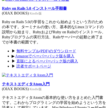
Ruby on Rails 5.0 インストール手順書
(OIAX BOOKS)
Kindle版
Ruby on Rails 5.0の学習をこれから始めようという方のため
の本です。ターミナルの使い方、基本的なLinuxコマンドの
説明から始まり、RubyおよびRuby on Railsのインストール、
Rubyプログラムの実行方法、Railsサーバーの起動と終了ま
でが本書の範囲です。
▶
無料サンプル(PDF)のダウンロード
▶
Amazonでペーパーバック版を購入
▶
直販によるペーパーバック版の購入
▶
読者サポートページ
テキストエディタAtom入門
(OIAX BOOKS)
Kindle版
テキストエディタAtomの基本的な使い方をまとめた入門書
です。これからプログラミングの学習を始めようという方を
読者として想定しています。Mac/Windows/Ubuntuユーザー向