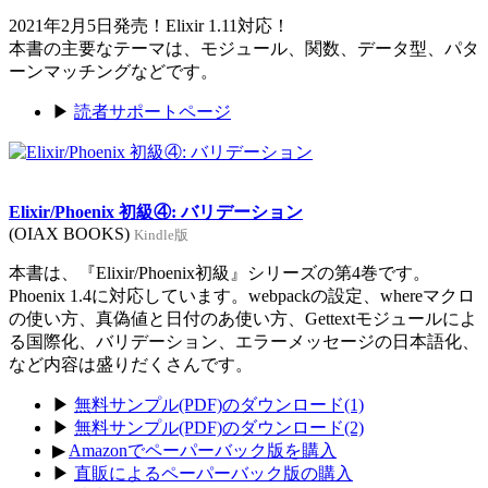
2021年2月5日発売！Elixir 1.11対応！
本書の主要なテーマは、モジュール、関数、データ型、パタ
ーンマッチングなどです。
▶
読者サポートページ
Elixir/Phoenix 初級④: バリデーション
(OIAX BOOKS)
Kindle版
本書は、『Elixir/Phoenix初級』シリーズの第4巻です。
Phoenix 1.4に対応しています。webpackの設定、whereマクロ
の使い方、真偽値と日付のあ使い方、Gettextモジュールによ
る国際化、バリデーション、エラーメッセージの日本語化、
など内容は盛りだくさんです。
▶
無料サンプル(PDF)のダウンロード(1)
▶
無料サンプル(PDF)のダウンロード(2)
▶
Amazonでペーパーバック版を購入
▶
直販によるペーパーバック版の購入