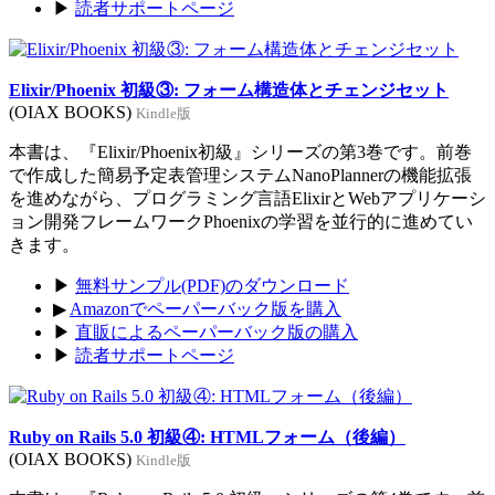
▶
読者サポートページ
Elixir/Phoenix 初級③: フォーム構造体とチェンジセット
(OIAX BOOKS)
Kindle版
本書は、『Elixir/Phoenix初級』シリーズの第3巻です。前巻
で作成した簡易予定表管理システムNanoPlannerの機能拡張
を進めながら、プログラミング言語ElixirとWebアプリケーシ
ョン開発フレームワークPhoenixの学習を並行的に進めてい
きます。
▶
無料サンプル(PDF)のダウンロード
▶
Amazonでペーパーバック版を購入
▶
直販によるペーパーバック版の購入
▶
読者サポートページ
Ruby on Rails 5.0 初級④: HTMLフォーム（後編）
(OIAX BOOKS)
Kindle版