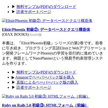
▶
無料サンプル(PDF)のダウンロード
▶
読者サポートページ
Elixir/Phoenix 初級②: データベースとクエリ構造体
(OIAX BOOKS)
Kindle版
本書は、『Elixir/Phoenix初級』シリーズの第2巻です。前巻
に引き続き、プログラミング言語ElixirとWebアプリケーショ
ン開発フレームワークPhoenixの学習を並行的に進めていき
ます。例題としてNanoPlannerという簡易予約表管理システ
ムを作ります。
▶
無料サンプル(PDF)のダウンロード
▶
Amazonでペーパーバック版を購入
▶
直販によるペーパーバック版の購入
▶
読者サポートページ
Ruby on Rails 5.0 初級③: HTMLフォーム（前編）