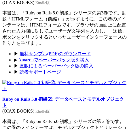
(OIAX BOOKS)
Kindle版
本書は、『Ruby on Rails 5.0 初級』シリーズの第3巻です。副
題「HTMLフォーム（前編）」が示すように、この巻のメイ
ンテーマは、HTMLフォームです。ブラウザの画面上に配置
された入力欄に対してユーザーが文字列を入力し、「送信」
ボタンをクリックするといったユーザーインターフェースの
作り方を学びます。
▶
無料サンプル(PDF)のダウンロード
▶
Amazonでペーパーバック版を購入
▶
直販によるペーパーバック版の購入
▶
読者サポートページ
Ruby on Rails 5.0 初級②: データベースとモデルオブジェク
ト
(OIAX BOOKS)
Kindle版
本書は、『Ruby on Rails 5.0 初級』シリーズの第 2 巻です。
この巻のメインテーマは、モデルオブジェクトとリレーショ