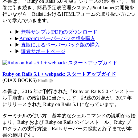
本書は、『Ruby on Rails 5.0 初級』シリーズの第4巻です。前
巻に引き続き、簡易予定表管理システムPicoPlannerの開発を
行いながら、RailsにおけるHTMLフォームの取り扱い方につ
いて学んでいきます。
▶
無料サンプル(PDF)のダウンロード
▶
Amazonでペーパーバック版を購入
▶
直販によるペーパーバック版の購入
▶
読者サポートページ
Ruby on Rails 5.1 + webpack: スタートアップガイド
(OIAX BOOKS)
Kindle版
本書は、2016 年に刊行された『Ruby on Rails 5.0 インストー
ル手順書』の改訂版に当たります。記述の対象が、2017 年
にリリースされた Ruby on Rails 5.1 になっています。
ターミナルの使い方、基本的なシェルコマンドの説明から始
まり、Ruby および Ruby on Rails のインストール、Ruby プ
ログラムの実行方法、Rails サーバーの起動と終了までが本
書の範囲です。