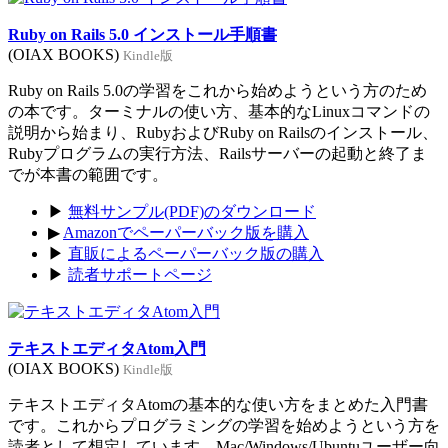
Ruby on Rails 5.0 インストール手順書
(OIAX BOOKS)
Kindle版
Ruby on Rails 5.0の学習をこれから始めようという方のため
の本です。ターミナルの使い方、基本的なLinuxコマンドの
説明から始まり、RubyおよびRuby on Railsのインストール、
Rubyプログラムの実行方法、Railsサーバーの起動と終了ま
でが本書の範囲です。
▶
無料サンプル(PDF)のダウンロード
▶
Amazonでペーパーバック版を購入
▶
直販によるペーパーバック版の購入
▶
読者サポートページ
テキストエディタAtom入門
(OIAX BOOKS)
Kindle版
テキストエディタAtomの基本的な使い方をまとめた入門書
です。これからプログラミングの学習を始めようという方を
読者として想定しています。Mac/Windows/Ubuntuユーザー向