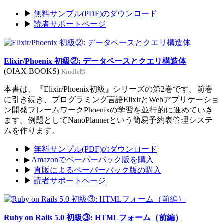
▶
無料サンプル(PDF)のダウンロード
▶
読者サポートページ
Elixir/Phoenix 初級②: データベースとクエリ構造体
(OIAX BOOKS)
Kindle版
本書は、『Elixir/Phoenix初級』シリーズの第2巻です。前巻
に引き続き、プログラミング言語ElixirとWebアプリケーショ
ン開発フレームワークPhoenixの学習を並行的に進めていき
ます。例題としてNanoPlannerという簡易予約表管理システ
ムを作ります。
▶
無料サンプル(PDF)のダウンロード
▶
Amazonでペーパーバック版を購入
▶
直販によるペーパーバック版の購入
▶
読者サポートページ
Ruby on Rails 5.0 初級③: HTMLフォーム（前編）