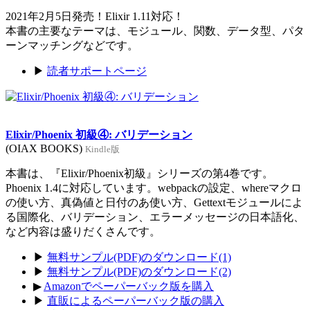
2021年2月5日発売！Elixir 1.11対応！
本書の主要なテーマは、モジュール、関数、データ型、パタ
ーンマッチングなどです。
▶
読者サポートページ
Elixir/Phoenix 初級④: バリデーション
(OIAX BOOKS)
Kindle版
本書は、『Elixir/Phoenix初級』シリーズの第4巻です。
Phoenix 1.4に対応しています。webpackの設定、whereマクロ
の使い方、真偽値と日付のあ使い方、Gettextモジュールによ
る国際化、バリデーション、エラーメッセージの日本語化、
など内容は盛りだくさんです。
▶
無料サンプル(PDF)のダウンロード(1)
▶
無料サンプル(PDF)のダウンロード(2)
▶
Amazonでペーパーバック版を購入
▶
直販によるペーパーバック版の購入