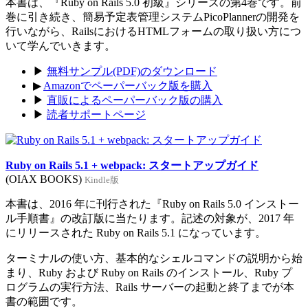
本書は、『Ruby on Rails 5.0 初級』シリーズの第4巻です。前
巻に引き続き、簡易予定表管理システムPicoPlannerの開発を
行いながら、RailsにおけるHTMLフォームの取り扱い方につ
いて学んでいきます。
▶
無料サンプル(PDF)のダウンロード
▶
Amazonでペーパーバック版を購入
▶
直販によるペーパーバック版の購入
▶
読者サポートページ
Ruby on Rails 5.1 + webpack: スタートアップガイド
(OIAX BOOKS)
Kindle版
本書は、2016 年に刊行された『Ruby on Rails 5.0 インストー
ル手順書』の改訂版に当たります。記述の対象が、2017 年
にリリースされた Ruby on Rails 5.1 になっています。
ターミナルの使い方、基本的なシェルコマンドの説明から始
まり、Ruby および Ruby on Rails のインストール、Ruby プ
ログラムの実行方法、Rails サーバーの起動と終了までが本
書の範囲です。