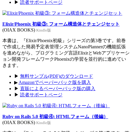
▶
読者サポートページ
Elixir/Phoenix 初級③: フォーム構造体とチェンジセット
(OIAX BOOKS)
Kindle版
本書は、『Elixir/Phoenix初級』シリーズの第3巻です。前巻
で作成した簡易予定表管理システムNanoPlannerの機能拡張
を進めながら、プログラミング言語ElixirとWebアプリケーシ
ョン開発フレームワークPhoenixの学習を並行的に進めてい
きます。
▶
無料サンプル(PDF)のダウンロード
▶
Amazonでペーパーバック版を購入
▶
直販によるペーパーバック版の購入
▶
読者サポートページ
Ruby on Rails 5.0 初級④: HTMLフォーム（後編）
(OIAX BOOKS)
Kindle版