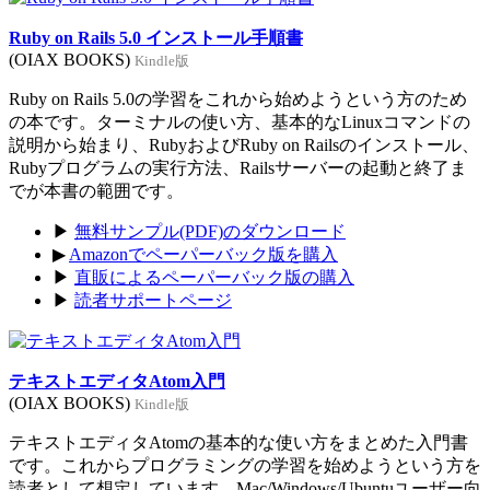
Ruby on Rails 5.0 インストール手順書
(OIAX BOOKS)
Kindle版
Ruby on Rails 5.0の学習をこれから始めようという方のため
の本です。ターミナルの使い方、基本的なLinuxコマンドの
説明から始まり、RubyおよびRuby on Railsのインストール、
Rubyプログラムの実行方法、Railsサーバーの起動と終了ま
でが本書の範囲です。
▶
無料サンプル(PDF)のダウンロード
▶
Amazonでペーパーバック版を購入
▶
直販によるペーパーバック版の購入
▶
読者サポートページ
テキストエディタAtom入門
(OIAX BOOKS)
Kindle版
テキストエディタAtomの基本的な使い方をまとめた入門書
です。これからプログラミングの学習を始めようという方を
読者として想定しています。Mac/Windows/Ubuntuユーザー向