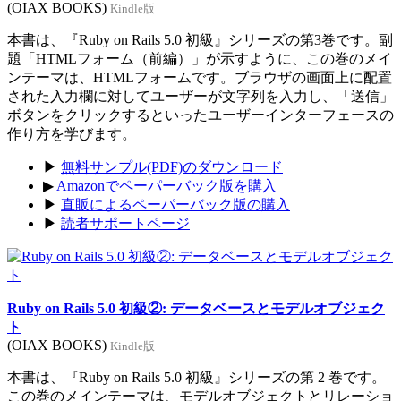
(OIAX BOOKS)
Kindle版
本書は、『Ruby on Rails 5.0 初級』シリーズの第3巻です。副
題「HTMLフォーム（前編）」が示すように、この巻のメイ
ンテーマは、HTMLフォームです。ブラウザの画面上に配置
された入力欄に対してユーザーが文字列を入力し、「送信」
ボタンをクリックするといったユーザーインターフェースの
作り方を学びます。
▶
無料サンプル(PDF)のダウンロード
▶
Amazonでペーパーバック版を購入
▶
直販によるペーパーバック版の購入
▶
読者サポートページ
Ruby on Rails 5.0 初級②: データベースとモデルオブジェク
ト
(OIAX BOOKS)
Kindle版
本書は、『Ruby on Rails 5.0 初級』シリーズの第 2 巻です。
この巻のメインテーマは、モデルオブジェクトとリレーショ