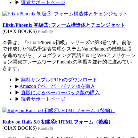
▶
読者サポートページ
Elixir/Phoenix 初級③: フォーム構造体とチェンジセット
(OIAX BOOKS)
Kindle版
本書は、『Elixir/Phoenix初級』シリーズの第3巻です。前巻
で作成した簡易予定表管理システムNanoPlannerの機能拡張
を進めながら、プログラミング言語ElixirとWebアプリケーシ
ョン開発フレームワークPhoenixの学習を並行的に進めてい
きます。
▶
無料サンプル(PDF)のダウンロード
▶
Amazonでペーパーバック版を購入
▶
直販によるペーパーバック版の購入
▶
読者サポートページ
Ruby on Rails 5.0 初級④: HTMLフォーム（後編）
(OIAX BOOKS)
Kindle版