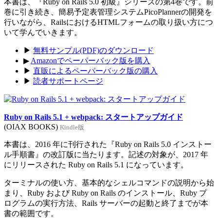
本書は、『Ruby on Rails 5.0 初級』シリーズの第4巻です。前
巻に引き続き、簡易予定表管理システムPicoPlannerの開発を
行いながら、RailsにおけるHTMLフォームの取り扱い方につ
いて学んでいきます。
▶
無料サンプル(PDF)のダウンロード
▶
Amazonでペーパーバック版を購入
▶
直販によるペーパーバック版の購入
▶
読者サポートページ
Ruby on Rails 5.1 + webpack: スタートアップガイド
(OIAX BOOKS)
Kindle版
本書は、2016 年に刊行された『Ruby on Rails 5.0 インストー
ル手順書』の改訂版に当たります。記述の対象が、2017 年
にリリースされた Ruby on Rails 5.1 になっています。
ターミナルの使い方、基本的なシェルコマンドの説明から始
まり、Ruby および Ruby on Rails のインストール、Ruby プ
ログラムの実行方法、Rails サーバーの起動と終了までが本
書の範囲です。