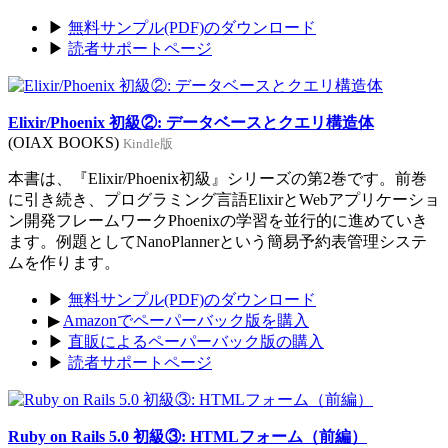
▶
無料サンプル(PDF)のダウンロード
▶
読者サポートページ
Elixir/Phoenix 初級②: データベースとクエリ構造体
(OIAX BOOKS)
Kindle版
本書は、『Elixir/Phoenix初級』シリーズの第2巻です。前巻
に引き続き、プログラミング言語ElixirとWebアプリケーショ
ン開発フレームワークPhoenixの学習を並行的に進めていき
ます。例題としてNanoPlannerという簡易予約表管理システ
ムを作ります。
▶
無料サンプル(PDF)のダウンロード
▶
Amazonでペーパーバック版を購入
▶
直販によるペーパーバック版の購入
▶
読者サポートページ
Ruby on Rails 5.0 初級③: HTMLフォーム（前編）