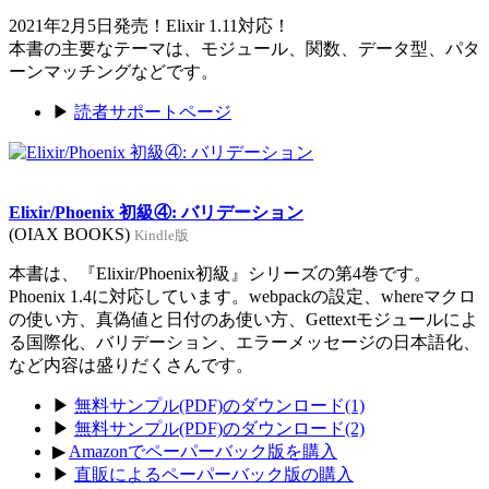
2021年2月5日発売！Elixir 1.11対応！
本書の主要なテーマは、モジュール、関数、データ型、パタ
ーンマッチングなどです。
▶
読者サポートページ
Elixir/Phoenix 初級④: バリデーション
(OIAX BOOKS)
Kindle版
本書は、『Elixir/Phoenix初級』シリーズの第4巻です。
Phoenix 1.4に対応しています。webpackの設定、whereマクロ
の使い方、真偽値と日付のあ使い方、Gettextモジュールによ
る国際化、バリデーション、エラーメッセージの日本語化、
など内容は盛りだくさんです。
▶
無料サンプル(PDF)のダウンロード(1)
▶
無料サンプル(PDF)のダウンロード(2)
▶
Amazonでペーパーバック版を購入
▶
直販によるペーパーバック版の購入