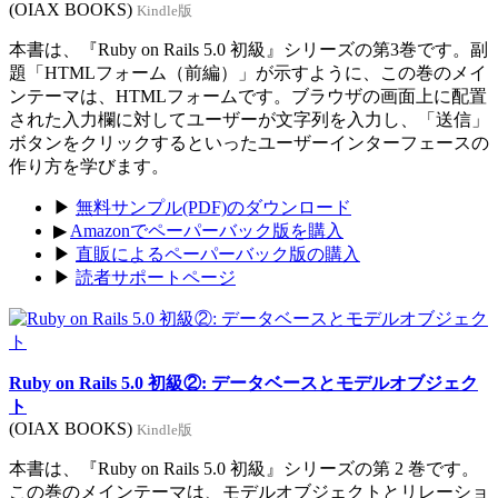
(OIAX BOOKS)
Kindle版
本書は、『Ruby on Rails 5.0 初級』シリーズの第3巻です。副
題「HTMLフォーム（前編）」が示すように、この巻のメイ
ンテーマは、HTMLフォームです。ブラウザの画面上に配置
された入力欄に対してユーザーが文字列を入力し、「送信」
ボタンをクリックするといったユーザーインターフェースの
作り方を学びます。
▶
無料サンプル(PDF)のダウンロード
▶
Amazonでペーパーバック版を購入
▶
直販によるペーパーバック版の購入
▶
読者サポートページ
Ruby on Rails 5.0 初級②: データベースとモデルオブジェク
ト
(OIAX BOOKS)
Kindle版
本書は、『Ruby on Rails 5.0 初級』シリーズの第 2 巻です。
この巻のメインテーマは、モデルオブジェクトとリレーショ