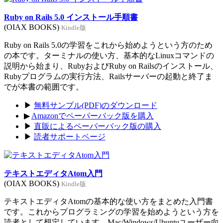
Ruby on Rails 5.0 インストール手順書
(OIAX BOOKS)
Kindle版
Ruby on Rails 5.0の学習をこれから始めようという方のため
の本です。ターミナルの使い方、基本的なLinuxコマンドの
説明から始まり、RubyおよびRuby on Railsのインストール、
Rubyプログラムの実行方法、Railsサーバーの起動と終了ま
でが本書の範囲です。
▶
無料サンプル(PDF)のダウンロード
▶
Amazonでペーパーバック版を購入
▶
直販によるペーパーバック版の購入
▶
読者サポートページ
テキストエディタAtom入門
(OIAX BOOKS)
Kindle版
テキストエディタAtomの基本的な使い方をまとめた入門書
です。これからプログラミングの学習を始めようという方を
読者として想定しています。Mac/Windows/Ubuntuユーザー向