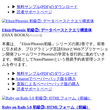
▶
無料サンプル(PDF)のダウンロード
▶
読者サポートページ
Elixir/Phoenix 初級②: データベースとクエリ構造体
(OIAX BOOKS)
Kindle版
本書は、『Elixir/Phoenix初級』シリーズの第2巻です。前巻
に引き続き、プログラミング言語ElixirとWebアプリケーショ
ン開発フレームワークPhoenixの学習を並行的に進めていき
ます。例題としてNanoPlannerという簡易予約表管理システ
ムを作ります。
▶
無料サンプル(PDF)のダウンロード
▶
Amazonでペーパーバック版を購入
▶
直販によるペーパーバック版の購入
▶
読者サポートページ
Ruby on Rails 5.0 初級③: HTMLフォーム（前編）