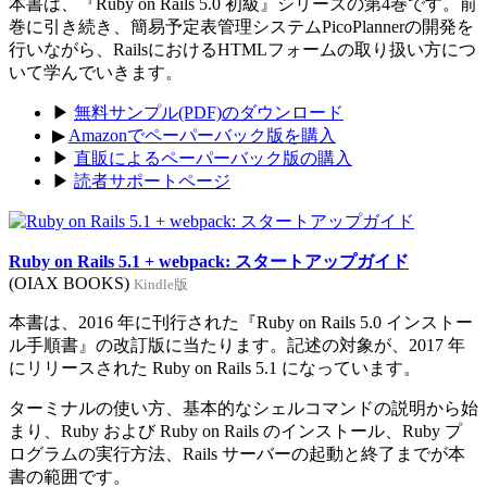
本書は、『Ruby on Rails 5.0 初級』シリーズの第4巻です。前
巻に引き続き、簡易予定表管理システムPicoPlannerの開発を
行いながら、RailsにおけるHTMLフォームの取り扱い方につ
いて学んでいきます。
▶
無料サンプル(PDF)のダウンロード
▶
Amazonでペーパーバック版を購入
▶
直販によるペーパーバック版の購入
▶
読者サポートページ
Ruby on Rails 5.1 + webpack: スタートアップガイド
(OIAX BOOKS)
Kindle版
本書は、2016 年に刊行された『Ruby on Rails 5.0 インストー
ル手順書』の改訂版に当たります。記述の対象が、2017 年
にリリースされた Ruby on Rails 5.1 になっています。
ターミナルの使い方、基本的なシェルコマンドの説明から始
まり、Ruby および Ruby on Rails のインストール、Ruby プ
ログラムの実行方法、Rails サーバーの起動と終了までが本
書の範囲です。