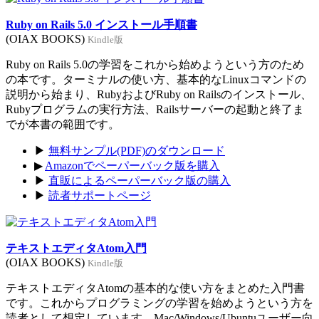
Ruby on Rails 5.0 インストール手順書
(OIAX BOOKS)
Kindle版
Ruby on Rails 5.0の学習をこれから始めようという方のため
の本です。ターミナルの使い方、基本的なLinuxコマンドの
説明から始まり、RubyおよびRuby on Railsのインストール、
Rubyプログラムの実行方法、Railsサーバーの起動と終了ま
でが本書の範囲です。
▶
無料サンプル(PDF)のダウンロード
▶
Amazonでペーパーバック版を購入
▶
直販によるペーパーバック版の購入
▶
読者サポートページ
テキストエディタAtom入門
(OIAX BOOKS)
Kindle版
テキストエディタAtomの基本的な使い方をまとめた入門書
です。これからプログラミングの学習を始めようという方を
読者として想定しています。Mac/Windows/Ubuntuユーザー向