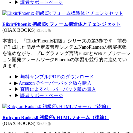
▶
読者サポートページ
Elixir/Phoenix 初級③: フォーム構造体とチェンジセット
(OIAX BOOKS)
Kindle版
本書は、『Elixir/Phoenix初級』シリーズの第3巻です。前巻
で作成した簡易予定表管理システムNanoPlannerの機能拡張
を進めながら、プログラミング言語ElixirとWebアプリケーシ
ョン開発フレームワークPhoenixの学習を並行的に進めてい
きます。
▶
無料サンプル(PDF)のダウンロード
▶
Amazonでペーパーバック版を購入
▶
直販によるペーパーバック版の購入
▶
読者サポートページ
Ruby on Rails 5.0 初級④: HTMLフォーム（後編）
(OIAX BOOKS)
Kindle版