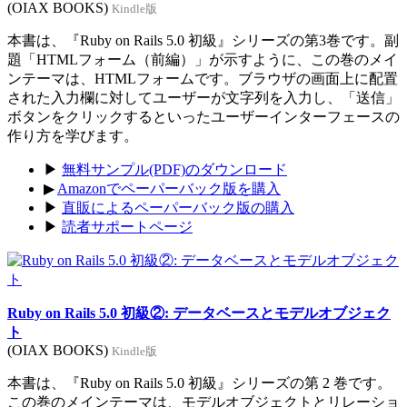
(OIAX BOOKS)
Kindle版
本書は、『Ruby on Rails 5.0 初級』シリーズの第3巻です。副
題「HTMLフォーム（前編）」が示すように、この巻のメイ
ンテーマは、HTMLフォームです。ブラウザの画面上に配置
された入力欄に対してユーザーが文字列を入力し、「送信」
ボタンをクリックするといったユーザーインターフェースの
作り方を学びます。
▶
無料サンプル(PDF)のダウンロード
▶
Amazonでペーパーバック版を購入
▶
直販によるペーパーバック版の購入
▶
読者サポートページ
Ruby on Rails 5.0 初級②: データベースとモデルオブジェク
ト
(OIAX BOOKS)
Kindle版
本書は、『Ruby on Rails 5.0 初級』シリーズの第 2 巻です。
この巻のメインテーマは、モデルオブジェクトとリレーショ