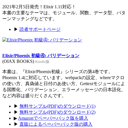
2021年2月5日発売！Elixir 1.11対応！
本書の主要なテーマは、モジュール、関数、データ型、パタ
ーンマッチングなどです。
▶
読者サポートページ
Elixir/Phoenix 初級④: バリデーション
(OIAX BOOKS)
Kindle版
本書は、『Elixir/Phoenix初級』シリーズの第4巻です。
Phoenix 1.4に対応しています。webpackの設定、whereマクロ
の使い方、真偽値と日付のあ使い方、Gettextモジュールによ
る国際化、バリデーション、エラーメッセージの日本語化、
など内容は盛りだくさんです。
▶
無料サンプル(PDF)のダウンロード(1)
▶
無料サンプル(PDF)のダウンロード(2)
▶
Amazonでペーパーバック版を購入
▶
直販によるペーパーバック版の購入