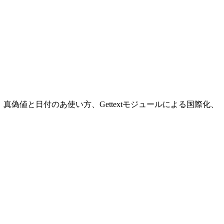
の使い方、真偽値と日付のあ使い方、Gettextモジュールによる国際化、