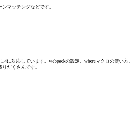
ーンマッチングなどです。
oenix 1.4に対応しています。webpackの設定、whereマクロ
盛りだくさんです。