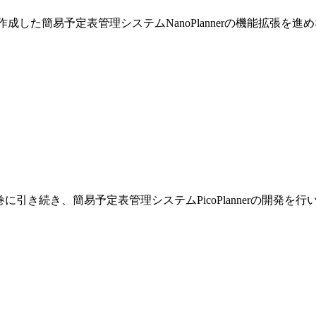
巻で作成した簡易予定表管理システムNanoPlannerの機能拡張を
です。前巻に引き続き、簡易予定表管理システムPicoPlannerの開