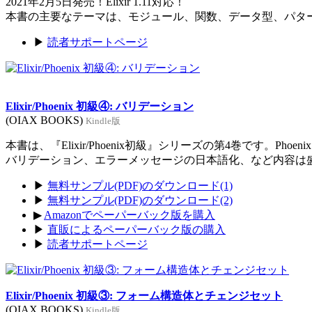
2021年2月5日発売！Elixir 1.11対応！
本書の主要なテーマは、モジュール、関数、データ型、パタ
▶
読者サポートページ
Elixir/Phoenix 初級④: バリデーション
(OIAX BOOKS)
Kindle版
本書は、『Elixir/Phoenix初級』シリーズの第4巻です。Ph
バリデーション、エラーメッセージの日本語化、など内容は
▶
無料サンプル(PDF)のダウンロード(1)
▶
無料サンプル(PDF)のダウンロード(2)
▶
Amazonでペーパーバック版を購入
▶
直販によるペーパーバック版の購入
▶
読者サポートページ
Elixir/Phoenix 初級③: フォーム構造体とチェンジセット
(OIAX BOOKS)
Kindle版