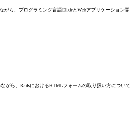
進めながら、プログラミング言語ElixirとWebアプリケーション開
発を行いながら、RailsにおけるHTMLフォームの取り扱い方について