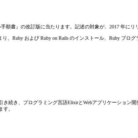
ストール手順書』の改訂版に当たります。記述の対象が、2017 年にリリースさ
y および Ruby on Rails のインストール、Ruby プ
前巻に引き続き、プログラミング言語ElixirとWebアプリケーショ
ります。