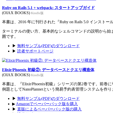
Ruby on Rails 5.1 + webpack: スタートアップガイド
(OIAX BOOKS)
Kindle版
本書は、2016 年に刊行された『Ruby on Rails 5.0 イン
ターミナルの使い方、基本的なシェルコマンドの説明から始まり、Rub
囲です。
▶
無料サンプル(PDF)のダウンロード
▶
読者サポートページ
Elixir/Phoenix 初級②: データベースとクエリ構造体
(OIAX BOOKS)
Kindle版
本書は、『Elixir/Phoenix初級』シリーズの第2巻です。
例題としてNanoPlannerという簡易予約表管理システムを作
▶
無料サンプル(PDF)のダウンロード
▶
Amazonでペーパーバック版を購入
▶
直販によるペーパーバック版の購入