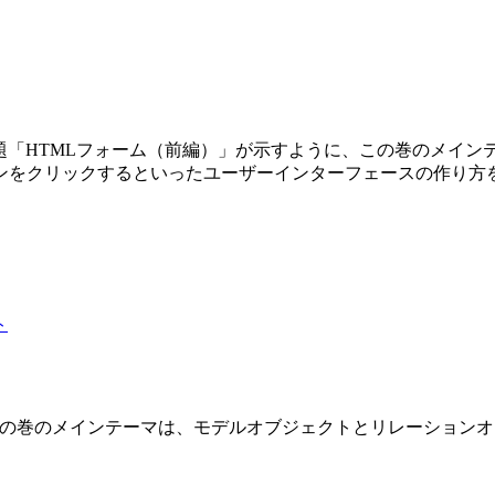
第3巻です。副題「HTMLフォーム（前編）」が示すように、この巻の
ンをクリックするといったユーザーインターフェースの作り方
 2 巻です。この巻のメインテーマは、モデルオブジェクトとリレーショ