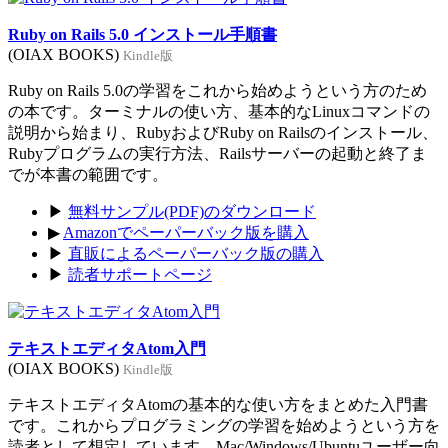
Ruby on Rails 5.0 インストール手順書
(OIAX BOOKS)
Kindle版
Ruby on Rails 5.0の学習をこれから始めようという方のため
の本です。ターミナルの使い方、基本的なLinuxコマンドの
説明から始まり、RubyおよびRuby on Railsのインストール、
Rubyプログラムの実行方法、Railsサーバーの起動と終了ま
でが本書の範囲です。
▶
無料サンプル(PDF)のダウンロード
▶
Amazonでペーパーバック版を購入
▶
直販によるペーパーバック版の購入
▶
読者サポートページ
テキストエディタAtom入門
(OIAX BOOKS)
Kindle版
テキストエディタAtomの基本的な使い方をまとめた入門書
です。これからプログラミングの学習を始めようという方を
読者として想定しています。Mac/Windows/Ubuntuユーザー向