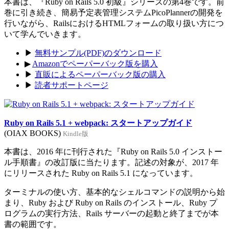
本書は、『Ruby on Rails 5.0 初級』シリーズの第4巻です。前
巻に引き続き、簡易予定表管理システムPicoPlannerの開発を
行いながら、RailsにおけるHTMLフォームの取り扱い方につ
いて学んでいきます。
▶
無料サンプル(PDF)のダウンロード
▶
Amazonでペーパーバック版を購入
▶
直販によるペーパーバック版の購入
▶
読者サポートページ
Ruby on Rails 5.1 + webpack: スタートアップガイド
(OIAX BOOKS)
Kindle版
本書は、2016 年に刊行された『Ruby on Rails 5.0 インストー
ル手順書』の改訂版に当たります。記述の対象が、2017 年
にリリースされた Ruby on Rails 5.1 になっています。
ターミナルの使い方、基本的なシェルコマンドの説明から始
まり、Ruby および Ruby on Rails のインストール、Ruby プ
ログラムの実行方法、Rails サーバーの起動と終了までが本
書の範囲です。