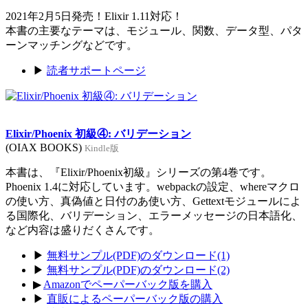
2021年2月5日発売！Elixir 1.11対応！
本書の主要なテーマは、モジュール、関数、データ型、パタ
ーンマッチングなどです。
▶
読者サポートページ
Elixir/Phoenix 初級④: バリデーション
(OIAX BOOKS)
Kindle版
本書は、『Elixir/Phoenix初級』シリーズの第4巻です。
Phoenix 1.4に対応しています。webpackの設定、whereマクロ
の使い方、真偽値と日付のあ使い方、Gettextモジュールによ
る国際化、バリデーション、エラーメッセージの日本語化、
など内容は盛りだくさんです。
▶
無料サンプル(PDF)のダウンロード(1)
▶
無料サンプル(PDF)のダウンロード(2)
▶
Amazonでペーパーバック版を購入
▶
直販によるペーパーバック版の購入