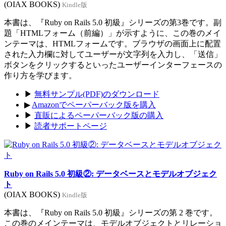
(OIAX BOOKS)
Kindle版
本書は、『Ruby on Rails 5.0 初級』シリーズの第3巻です。副
題「HTMLフォーム（前編）」が示すように、この巻のメイ
ンテーマは、HTMLフォームです。ブラウザの画面上に配置
された入力欄に対してユーザーが文字列を入力し、「送信」
ボタンをクリックするといったユーザーインターフェースの
作り方を学びます。
▶
無料サンプル(PDF)のダウンロード
▶
Amazonでペーパーバック版を購入
▶
直販によるペーパーバック版の購入
▶
読者サポートページ
Ruby on Rails 5.0 初級②: データベースとモデルオブジェク
ト
(OIAX BOOKS)
Kindle版
本書は、『Ruby on Rails 5.0 初級』シリーズの第 2 巻です。
この巻のメインテーマは、モデルオブジェクトとリレーショ