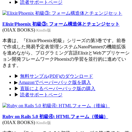
▶
読者サポートページ
Elixir/Phoenix 初級③: フォーム構造体とチェンジセット
(OIAX BOOKS)
Kindle版
本書は、『Elixir/Phoenix初級』シリーズの第3巻です。前巻
で作成した簡易予定表管理システムNanoPlannerの機能拡張
を進めながら、プログラミング言語ElixirとWebアプリケーシ
ョン開発フレームワークPhoenixの学習を並行的に進めてい
きます。
▶
無料サンプル(PDF)のダウンロード
▶
Amazonでペーパーバック版を購入
▶
直販によるペーパーバック版の購入
▶
読者サポートページ
Ruby on Rails 5.0 初級④: HTMLフォーム（後編）
(OIAX BOOKS)
Kindle版