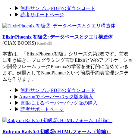
▶
無料サンプル(PDF)のダウンロード
▶
読者サポートページ
Elixir/Phoenix 初級②: データベースとクエリ構造体
(OIAX BOOKS)
Kindle版
本書は、『Elixir/Phoenix初級』シリーズの第2巻です。前巻
に引き続き、プログラミング言語ElixirとWebアプリケーショ
ン開発フレームワークPhoenixの学習を並行的に進めていき
ます。例題としてNanoPlannerという簡易予約表管理システ
ムを作ります。
▶
無料サンプル(PDF)のダウンロード
▶
Amazonでペーパーバック版を購入
▶
直販によるペーパーバック版の購入
▶
読者サポートページ
Ruby on Rails 5.0 初級③: HTMLフォーム（前編）