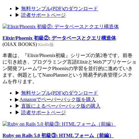
▶
無料サンプル(PDF)のダウンロード
▶
読者サポートページ
Elixir/Phoenix 初級②: データベースとクエリ構造体
(OIAX BOOKS)
Kindle版
本書は、『Elixir/Phoenix初級』シリーズの第2巻です。前巻
に引き続き、プログラミング言語ElixirとWebアプリケーショ
ン開発フレームワークPhoenixの学習を並行的に進めていき
ます。例題としてNanoPlannerという簡易予約表管理システ
ムを作ります。
▶
無料サンプル(PDF)のダウンロード
▶
Amazonでペーパーバック版を購入
▶
直販によるペーパーバック版の購入
▶
読者サポートページ
Ruby on Rails 5.0 初級③: HTMLフォーム（前編）