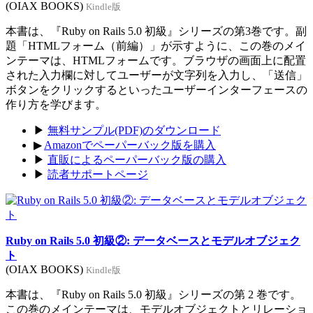
(OIAX BOOKS)
Kindle版
本書は、『Ruby on Rails 5.0 初級』シリーズの第3巻です。副
題「HTMLフォーム（前編）」が示すように、この巻のメイ
ンテーマは、HTMLフォームです。ブラウザの画面上に配置
された入力欄に対してユーザーが文字列を入力し、「送信」
ボタンをクリックするといったユーザーインターフェースの
作り方を学びます。
▶
無料サンプル(PDF)のダウンロード
▶
Amazonでペーパーバック版を購入
▶
直販によるペーパーバック版の購入
▶
読者サポートページ
Ruby on Rails 5.0 初級②: データベースとモデルオブジェク
ト
(OIAX BOOKS)
Kindle版
本書は、『Ruby on Rails 5.0 初級』シリーズの第 2 巻です。
この巻のメインテーマは、モデルオブジェクトとリレーショ