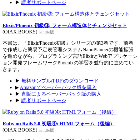
▶
読者サポートページ
Elixir/Phoenix 初級③: フォーム構造体とチェンジセット
(OIAX BOOKS)
Kindle版
本書は、『Elixir/Phoenix初級』シリーズの第3巻です。前巻
で作成した簡易予定表管理システムNanoPlannerの機能拡張
を進めながら、プログラミング言語ElixirとWebアプリケーシ
ョン開発フレームワークPhoenixの学習を並行的に進めてい
きます。
▶
無料サンプル(PDF)のダウンロード
▶
Amazonでペーパーバック版を購入
▶
直販によるペーパーバック版の購入
▶
読者サポートページ
Ruby on Rails 5.0 初級④: HTMLフォーム（後編）
(OIAX BOOKS)
Kindle版