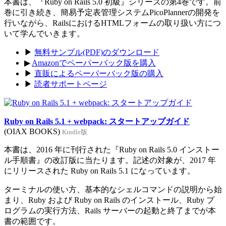
本書は、『Ruby on Rails 5.0 初級』シリーズの第4巻です。前
巻に引き続き、簡易予定表管理システムPicoPlannerの開発を
行いながら、RailsにおけるHTMLフォームの取り扱い方につ
いて学んでいきます。
▶
無料サンプル(PDF)のダウンロード
▶
Amazonでペーパーバック版を購入
▶
直販によるペーパーバック版の購入
▶
読者サポートページ
Ruby on Rails 5.1 + webpack: スタートアップガイド
(OIAX BOOKS)
Kindle版
本書は、2016 年に刊行された『Ruby on Rails 5.0 インストー
ル手順書』の改訂版に当たります。記述の対象が、2017 年
にリリースされた Ruby on Rails 5.1 になっています。
ターミナルの使い方、基本的なシェルコマンドの説明から始
まり、Ruby および Ruby on Rails のインストール、Ruby プ
ログラムの実行方法、Rails サーバーの起動と終了までが本
書の範囲です。