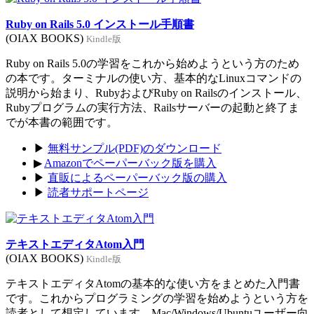
Ruby on Rails 5.0 インストール手順書
(OIAX BOOKS)
Kindle版
Ruby on Rails 5.0の学習をこれから始めようという方のため
の本です。ターミナルの使い方、基本的なLinuxコマンドの
説明から始まり、RubyおよびRuby on Railsのインストール、
Rubyプログラムの実行方法、Railsサーバーの起動と終了ま
でが本書の範囲です。
▶
無料サンプル(PDF)のダウンロード
▶
Amazonでペーパーバック版を購入
▶
直販によるペーパーバック版の購入
▶
読者サポートページ
テキストエディタAtom入門
(OIAX BOOKS)
Kindle版
テキストエディタAtomの基本的な使い方をまとめた入門書
です。これからプログラミングの学習を始めようという方を
読者として想定しています。Mac/Windows/Ubuntuユーザー向