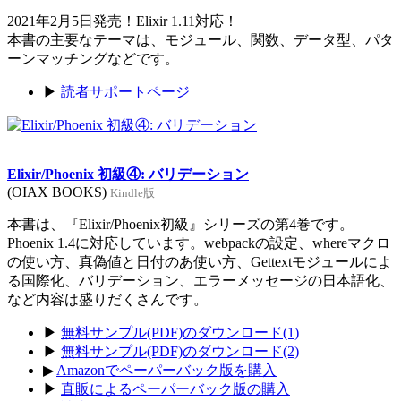
2021年2月5日発売！Elixir 1.11対応！
本書の主要なテーマは、モジュール、関数、データ型、パタ
ーンマッチングなどです。
▶
読者サポートページ
Elixir/Phoenix 初級④: バリデーション
(OIAX BOOKS)
Kindle版
本書は、『Elixir/Phoenix初級』シリーズの第4巻です。
Phoenix 1.4に対応しています。webpackの設定、whereマクロ
の使い方、真偽値と日付のあ使い方、Gettextモジュールによ
る国際化、バリデーション、エラーメッセージの日本語化、
など内容は盛りだくさんです。
▶
無料サンプル(PDF)のダウンロード(1)
▶
無料サンプル(PDF)のダウンロード(2)
▶
Amazonでペーパーバック版を購入
▶
直販によるペーパーバック版の購入