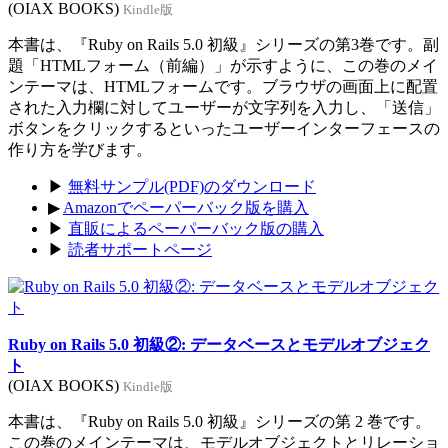
(OIAX BOOKS)
Kindle版
本書は、『Ruby on Rails 5.0 初級』シリーズの第3巻です。副
題「HTMLフォーム（前編）」が示すように、この巻のメイ
ンテーマは、HTMLフォームです。ブラウザの画面上に配置
された入力欄に対してユーザーが文字列を入力し、「送信」
ボタンをクリックするといったユーザーインターフェースの
作り方を学びます。
▶
無料サンプル(PDF)のダウンロード
▶
Amazonでペーパーバック版を購入
▶
直販によるペーパーバック版の購入
▶
読者サポートページ
Ruby on Rails 5.0 初級②: データベースとモデルオブジェク
ト
(OIAX BOOKS)
Kindle版
本書は、『Ruby on Rails 5.0 初級』シリーズの第 2 巻です。
この巻のメインテーマは、モデルオブジェクトとリレーショ