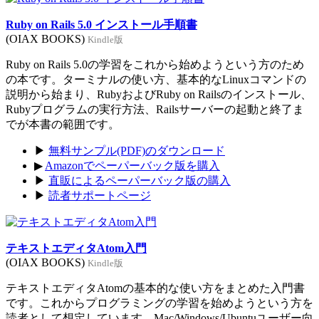
Ruby on Rails 5.0 インストール手順書
(OIAX BOOKS)
Kindle版
Ruby on Rails 5.0の学習をこれから始めようという方のため
の本です。ターミナルの使い方、基本的なLinuxコマンドの
説明から始まり、RubyおよびRuby on Railsのインストール、
Rubyプログラムの実行方法、Railsサーバーの起動と終了ま
でが本書の範囲です。
▶
無料サンプル(PDF)のダウンロード
▶
Amazonでペーパーバック版を購入
▶
直販によるペーパーバック版の購入
▶
読者サポートページ
テキストエディタAtom入門
(OIAX BOOKS)
Kindle版
テキストエディタAtomの基本的な使い方をまとめた入門書
です。これからプログラミングの学習を始めようという方を
読者として想定しています。Mac/Windows/Ubuntuユーザー向