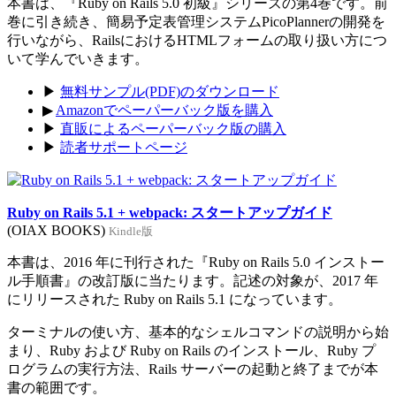
本書は、『Ruby on Rails 5.0 初級』シリーズの第4巻です。前
巻に引き続き、簡易予定表管理システムPicoPlannerの開発を
行いながら、RailsにおけるHTMLフォームの取り扱い方につ
いて学んでいきます。
▶
無料サンプル(PDF)のダウンロード
▶
Amazonでペーパーバック版を購入
▶
直販によるペーパーバック版の購入
▶
読者サポートページ
Ruby on Rails 5.1 + webpack: スタートアップガイド
(OIAX BOOKS)
Kindle版
本書は、2016 年に刊行された『Ruby on Rails 5.0 インストー
ル手順書』の改訂版に当たります。記述の対象が、2017 年
にリリースされた Ruby on Rails 5.1 になっています。
ターミナルの使い方、基本的なシェルコマンドの説明から始
まり、Ruby および Ruby on Rails のインストール、Ruby プ
ログラムの実行方法、Rails サーバーの起動と終了までが本
書の範囲です。