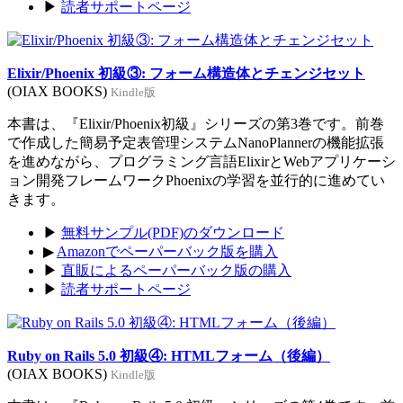
▶
読者サポートページ
Elixir/Phoenix 初級③: フォーム構造体とチェンジセット
(OIAX BOOKS)
Kindle版
本書は、『Elixir/Phoenix初級』シリーズの第3巻です。前巻
で作成した簡易予定表管理システムNanoPlannerの機能拡張
を進めながら、プログラミング言語ElixirとWebアプリケーシ
ョン開発フレームワークPhoenixの学習を並行的に進めてい
きます。
▶
無料サンプル(PDF)のダウンロード
▶
Amazonでペーパーバック版を購入
▶
直販によるペーパーバック版の購入
▶
読者サポートページ
Ruby on Rails 5.0 初級④: HTMLフォーム（後編）
(OIAX BOOKS)
Kindle版