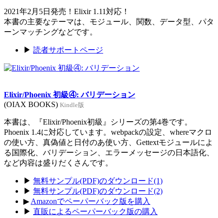
2021年2月5日発売！Elixir 1.11対応！
本書の主要なテーマは、モジュール、関数、データ型、パタ
ーンマッチングなどです。
▶
読者サポートページ
Elixir/Phoenix 初級④: バリデーション
(OIAX BOOKS)
Kindle版
本書は、『Elixir/Phoenix初級』シリーズの第4巻です。
Phoenix 1.4に対応しています。webpackの設定、whereマクロ
の使い方、真偽値と日付のあ使い方、Gettextモジュールによ
る国際化、バリデーション、エラーメッセージの日本語化、
など内容は盛りだくさんです。
▶
無料サンプル(PDF)のダウンロード(1)
▶
無料サンプル(PDF)のダウンロード(2)
▶
Amazonでペーパーバック版を購入
▶
直販によるペーパーバック版の購入