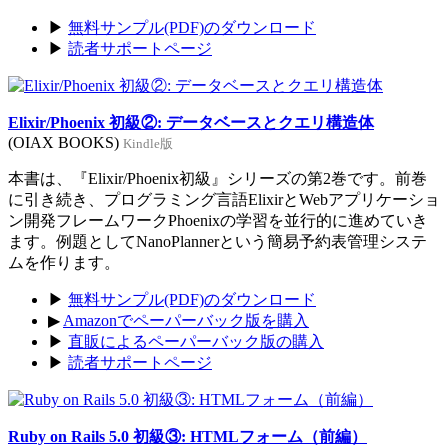
▶
無料サンプル(PDF)のダウンロード
▶
読者サポートページ
Elixir/Phoenix 初級②: データベースとクエリ構造体
(OIAX BOOKS)
Kindle版
本書は、『Elixir/Phoenix初級』シリーズの第2巻です。前巻
に引き続き、プログラミング言語ElixirとWebアプリケーショ
ン開発フレームワークPhoenixの学習を並行的に進めていき
ます。例題としてNanoPlannerという簡易予約表管理システ
ムを作ります。
▶
無料サンプル(PDF)のダウンロード
▶
Amazonでペーパーバック版を購入
▶
直販によるペーパーバック版の購入
▶
読者サポートページ
Ruby on Rails 5.0 初級③: HTMLフォーム（前編）