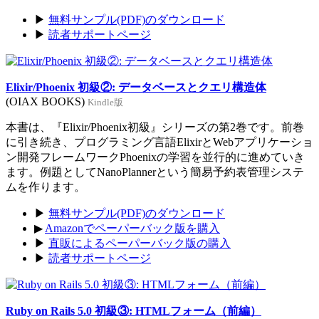
▶
無料サンプル(PDF)のダウンロード
▶
読者サポートページ
Elixir/Phoenix 初級②: データベースとクエリ構造体
(OIAX BOOKS)
Kindle版
本書は、『Elixir/Phoenix初級』シリーズの第2巻です。前巻
に引き続き、プログラミング言語ElixirとWebアプリケーショ
ン開発フレームワークPhoenixの学習を並行的に進めていき
ます。例題としてNanoPlannerという簡易予約表管理システ
ムを作ります。
▶
無料サンプル(PDF)のダウンロード
▶
Amazonでペーパーバック版を購入
▶
直販によるペーパーバック版の購入
▶
読者サポートページ
Ruby on Rails 5.0 初級③: HTMLフォーム（前編）