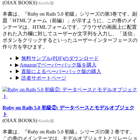
(OIAX BOOKS)
Kindle版
本書は、『Ruby on Rails 5.0 初級』シリーズの第3巻です。副
題「HTMLフォーム（前編）」が示すように、この巻のメイ
ンテーマは、HTMLフォームです。ブラウザの画面上に配置
された入力欄に対してユーザーが文字列を入力し、「送信」
ボタンをクリックするといったユーザーインターフェースの
作り方を学びます。
▶
無料サンプル(PDF)のダウンロード
▶
Amazonでペーパーバック版を購入
▶
直販によるペーパーバック版の購入
▶
読者サポートページ
Ruby on Rails 5.0 初級②: データベースとモデルオブジェク
ト
(OIAX BOOKS)
Kindle版
本書は、『Ruby on Rails 5.0 初級』シリーズの第 2 巻です。
この巻のメインテーマは、モデルオブジェクトとリレーショ