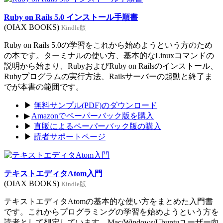
Ruby on Rails 5.0 インストール手順書
(OIAX BOOKS)
Kindle版
Ruby on Rails 5.0の学習をこれから始めようという方のため
の本です。ターミナルの使い方、基本的なLinuxコマンドの
説明から始まり、RubyおよびRuby on Railsのインストール、
Rubyプログラムの実行方法、Railsサーバーの起動と終了ま
でが本書の範囲です。
▶
無料サンプル(PDF)のダウンロード
▶
Amazonでペーパーバック版を購入
▶
直販によるペーパーバック版の購入
▶
読者サポートページ
テキストエディタAtom入門
(OIAX BOOKS)
Kindle版
テキストエディタAtomの基本的な使い方をまとめた入門書
です。これからプログラミングの学習を始めようという方を
読者として想定しています。Mac/Windows/Ubuntuユーザー向