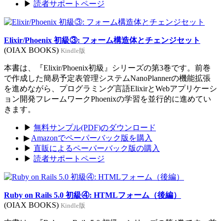
▶
読者サポートページ
Elixir/Phoenix 初級③: フォーム構造体とチェンジセット
(OIAX BOOKS)
Kindle版
本書は、『Elixir/Phoenix初級』シリーズの第3巻です。前巻
で作成した簡易予定表管理システムNanoPlannerの機能拡張
を進めながら、プログラミング言語ElixirとWebアプリケーシ
ョン開発フレームワークPhoenixの学習を並行的に進めてい
きます。
▶
無料サンプル(PDF)のダウンロード
▶
Amazonでペーパーバック版を購入
▶
直販によるペーパーバック版の購入
▶
読者サポートページ
Ruby on Rails 5.0 初級④: HTMLフォーム（後編）
(OIAX BOOKS)
Kindle版