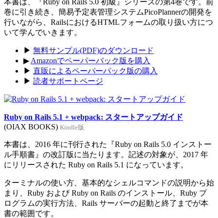
本書は、『Ruby on Rails 5.0 初級』シリーズの第4巻です。前
巻に引き続き、簡易予定表管理システムPicoPlannerの開発を
行いながら、RailsにおけるHTMLフォームの取り扱い方につ
いて学んでいきます。
▶
無料サンプル(PDF)のダウンロード
▶
Amazonでペーパーバック版を購入
▶
直販によるペーパーバック版の購入
▶
読者サポートページ
Ruby on Rails 5.1 + webpack: スタートアップガイド
(OIAX BOOKS)
Kindle版
本書は、2016 年に刊行された『Ruby on Rails 5.0 インストー
ル手順書』の改訂版に当たります。記述の対象が、2017 年
にリリースされた Ruby on Rails 5.1 になっています。
ターミナルの使い方、基本的なシェルコマンドの説明から始
まり、Ruby および Ruby on Rails のインストール、Ruby プ
ログラムの実行方法、Rails サーバーの起動と終了までが本
書の範囲です。