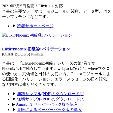
2021年2月5日発売！Elixir 1.11対応！
本書の主要なテーマは、モジュール、関数、データ型、パタ
ーンマッチングなどです。
▶
読者サポートページ
Elixir/Phoenix 初級④: バリデーション
(OIAX BOOKS)
Kindle版
本書は、『Elixir/Phoenix初級』シリーズの第4巻です。
Phoenix 1.4に対応しています。webpackの設定、whereマクロ
の使い方、真偽値と日付のあ使い方、Gettextモジュールによ
る国際化、バリデーション、エラーメッセージの日本語化、
など内容は盛りだくさんです。
▶
無料サンプル(PDF)のダウンロード(1)
▶
無料サンプル(PDF)のダウンロード(2)
▶
Amazonでペーパーバック版を購入
▶
直販によるペーパーバック版の購入