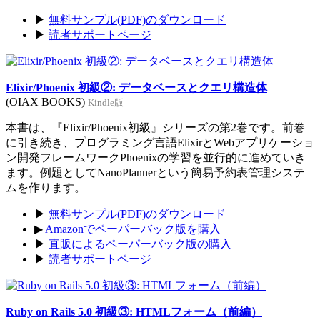
▶
無料サンプル(PDF)のダウンロード
▶
読者サポートページ
Elixir/Phoenix 初級②: データベースとクエリ構造体
(OIAX BOOKS)
Kindle版
本書は、『Elixir/Phoenix初級』シリーズの第2巻です。前巻
に引き続き、プログラミング言語ElixirとWebアプリケーショ
ン開発フレームワークPhoenixの学習を並行的に進めていき
ます。例題としてNanoPlannerという簡易予約表管理システ
ムを作ります。
▶
無料サンプル(PDF)のダウンロード
▶
Amazonでペーパーバック版を購入
▶
直販によるペーパーバック版の購入
▶
読者サポートページ
Ruby on Rails 5.0 初級③: HTMLフォーム（前編）