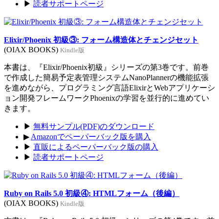
▶
読者サポートページ
Elixir/Phoenix 初級③: フォーム構造体とチェンジセット
(OIAX BOOKS)
Kindle版
本書は、『Elixir/Phoenix初級』シリーズの第3巻です。前巻
で作成した簡易予定表管理システムNanoPlannerの機能拡張
を進めながら、プログラミング言語ElixirとWebアプリケーシ
ョン開発フレームワークPhoenixの学習を並行的に進めてい
きます。
▶
無料サンプル(PDF)のダウンロード
▶
Amazonでペーパーバック版を購入
▶
直販によるペーパーバック版の購入
▶
読者サポートページ
Ruby on Rails 5.0 初級④: HTMLフォーム（後編）
(OIAX BOOKS)
Kindle版