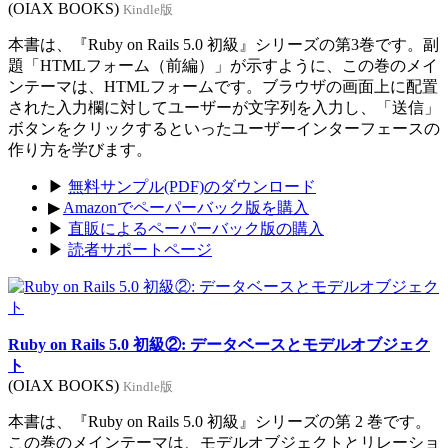
(OIAX BOOKS)
Kindle版
本書は、『Ruby on Rails 5.0 初級』シリーズの第3巻です。副
題「HTMLフォーム（前編）」が示すように、この巻のメイ
ンテーマは、HTMLフォームです。ブラウザの画面上に配置
された入力欄に対してユーザーが文字列を入力し、「送信」
ボタンをクリックするといったユーザーインターフェースの
作り方を学びます。
▶
無料サンプル(PDF)のダウンロード
▶
Amazonでペーパーバック版を購入
▶
直販によるペーパーバック版の購入
▶
読者サポートページ
Ruby on Rails 5.0 初級②: データベースとモデルオブジェク
ト
(OIAX BOOKS)
Kindle版
本書は、『Ruby on Rails 5.0 初級』シリーズの第 2 巻です。
この巻のメインテーマは、モデルオブジェクトとリレーショ