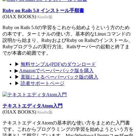
Ruby on Rails 5.0 インストール手順書
(OIAX BOOKS)
Kindle版
Ruby on Rails 5.0の学習をこれから始めようという方のため
の本です。ターミナルの使い方、基本的なLinuxコマンドの
説明から始まり、RubyおよびRuby on Railsのインストール、
Rubyプログラムの実行方法、Railsサーバーの起動と終了ま
でが本書の範囲です。
▶
無料サンプル(PDF)のダウンロード
▶
Amazonでペーパーバック版を購入
▶
直販によるペーパーバック版の購入
▶
読者サポートページ
テキストエディタAtom入門
(OIAX BOOKS)
Kindle版
テキストエディタAtomの基本的な使い方をまとめた入門書
です。これからプログラミングの学習を始めようという方を
読者として想定しています。Mac/Windows/Ubuntuユーザー向