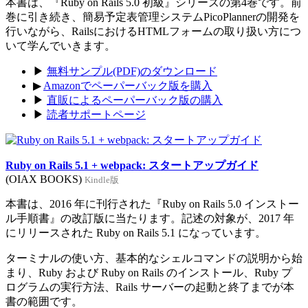
本書は、『Ruby on Rails 5.0 初級』シリーズの第4巻です。前
巻に引き続き、簡易予定表管理システムPicoPlannerの開発を
行いながら、RailsにおけるHTMLフォームの取り扱い方につ
いて学んでいきます。
▶
無料サンプル(PDF)のダウンロード
▶
Amazonでペーパーバック版を購入
▶
直販によるペーパーバック版の購入
▶
読者サポートページ
Ruby on Rails 5.1 + webpack: スタートアップガイド
(OIAX BOOKS)
Kindle版
本書は、2016 年に刊行された『Ruby on Rails 5.0 インストー
ル手順書』の改訂版に当たります。記述の対象が、2017 年
にリリースされた Ruby on Rails 5.1 になっています。
ターミナルの使い方、基本的なシェルコマンドの説明から始
まり、Ruby および Ruby on Rails のインストール、Ruby プ
ログラムの実行方法、Rails サーバーの起動と終了までが本
書の範囲です。