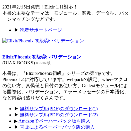
2021年2月5日発売！Elixir 1.11対応！
本書の主要なテーマは、モジュール、関数、データ型、パタ
ーンマッチングなどです。
▶
読者サポートページ
Elixir/Phoenix 初級④: バリデーション
(OIAX BOOKS)
Kindle版
本書は、『Elixir/Phoenix初級』シリーズの第4巻です。
Phoenix 1.4に対応しています。webpackの設定、whereマクロ
の使い方、真偽値と日付のあ使い方、Gettextモジュールによ
る国際化、バリデーション、エラーメッセージの日本語化、
など内容は盛りだくさんです。
▶
無料サンプル(PDF)のダウンロード(1)
▶
無料サンプル(PDF)のダウンロード(2)
▶
Amazonでペーパーバック版を購入
▶
直販によるペーパーバック版の購入