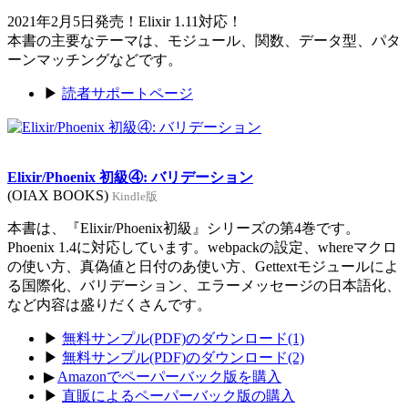
2021年2月5日発売！Elixir 1.11対応！
本書の主要なテーマは、モジュール、関数、データ型、パタ
ーンマッチングなどです。
▶
読者サポートページ
Elixir/Phoenix 初級④: バリデーション
(OIAX BOOKS)
Kindle版
本書は、『Elixir/Phoenix初級』シリーズの第4巻です。
Phoenix 1.4に対応しています。webpackの設定、whereマクロ
の使い方、真偽値と日付のあ使い方、Gettextモジュールによ
る国際化、バリデーション、エラーメッセージの日本語化、
など内容は盛りだくさんです。
▶
無料サンプル(PDF)のダウンロード(1)
▶
無料サンプル(PDF)のダウンロード(2)
▶
Amazonでペーパーバック版を購入
▶
直販によるペーパーバック版の購入