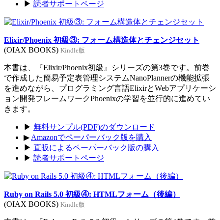
▶
読者サポートページ
Elixir/Phoenix 初級③: フォーム構造体とチェンジセット
(OIAX BOOKS)
Kindle版
本書は、『Elixir/Phoenix初級』シリーズの第3巻です。前巻
で作成した簡易予定表管理システムNanoPlannerの機能拡張
を進めながら、プログラミング言語ElixirとWebアプリケーシ
ョン開発フレームワークPhoenixの学習を並行的に進めてい
きます。
▶
無料サンプル(PDF)のダウンロード
▶
Amazonでペーパーバック版を購入
▶
直販によるペーパーバック版の購入
▶
読者サポートページ
Ruby on Rails 5.0 初級④: HTMLフォーム（後編）
(OIAX BOOKS)
Kindle版