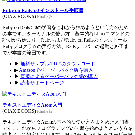
Ruby on Rails 5.0 インストール手順書
(OIAX BOOKS)
Kindle版
Ruby on Rails 5.0の学習をこれから始めようという方のため
の本です。ターミナルの使い方、基本的なLinuxコマンドの
説明から始まり、RubyおよびRuby on Railsのインストール、
Rubyプログラムの実行方法、Railsサーバーの起動と終了ま
でが本書の範囲です。
▶
無料サンプル(PDF)のダウンロード
▶
Amazonでペーパーバック版を購入
▶
直販によるペーパーバック版の購入
▶
読者サポートページ
テキストエディタAtom入門
(OIAX BOOKS)
Kindle版
テキストエディタAtomの基本的な使い方をまとめた入門書
です。これからプログラミングの学習を始めようという方を
読者として想定しています。Mac/Windows/Ubuntuユーザー向