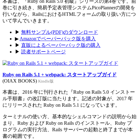
本書は、『Ruby on Rails 5.0 初級』シリーズの第4巻です。前
巻に引き続き、簡易予定表管理システムPicoPlannerの開発を
行いながら、RailsにおけるHTMLフォームの取り扱い方につ
いて学んでいきます。
▶
無料サンプル(PDF)のダウンロード
▶
Amazonでペーパーバック版を購入
▶
直販によるペーパーバック版の購入
▶
読者サポートページ
Ruby on Rails 5.1 + webpack: スタートアップガイド
(OIAX BOOKS)
Kindle版
本書は、2016 年に刊行された『Ruby on Rails 5.0 インストー
ル手順書』の改訂版に当たります。記述の対象が、2017 年
にリリースされた Ruby on Rails 5.1 になっています。
ターミナルの使い方、基本的なシェルコマンドの説明から始
まり、Ruby および Ruby on Rails のインストール、Ruby プ
ログラムの実行方法、Rails サーバーの起動と終了までが本
書の範囲です。