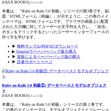
(OIAX BOOKS)
Kindle版
本書は、『Ruby on Rails 5.0 初級』シリーズの第3巻です。副
題「HTMLフォーム（前編）」が示すように、この巻のメイ
ンテーマは、HTMLフォームです。ブラウザの画面上に配置
された入力欄に対してユーザーが文字列を入力し、「送信」
ボタンをクリックするといったユーザーインターフェースの
作り方を学びます。
▶
無料サンプル(PDF)のダウンロード
▶
Amazonでペーパーバック版を購入
▶
直販によるペーパーバック版の購入
▶
読者サポートページ
Ruby on Rails 5.0 初級②: データベースとモデルオブジェク
ト
(OIAX BOOKS)
Kindle版
本書は、『Ruby on Rails 5.0 初級』シリーズの第 2 巻です。
この巻のメインテーマは、モデルオブジェクトとリレーショ