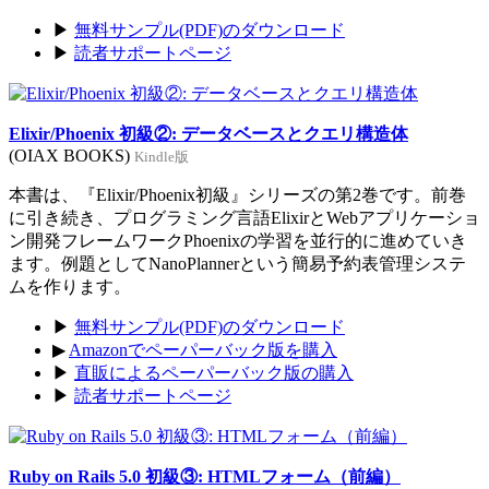
▶
無料サンプル(PDF)のダウンロード
▶
読者サポートページ
Elixir/Phoenix 初級②: データベースとクエリ構造体
(OIAX BOOKS)
Kindle版
本書は、『Elixir/Phoenix初級』シリーズの第2巻です。前巻
に引き続き、プログラミング言語ElixirとWebアプリケーショ
ン開発フレームワークPhoenixの学習を並行的に進めていき
ます。例題としてNanoPlannerという簡易予約表管理システ
ムを作ります。
▶
無料サンプル(PDF)のダウンロード
▶
Amazonでペーパーバック版を購入
▶
直販によるペーパーバック版の購入
▶
読者サポートページ
Ruby on Rails 5.0 初級③: HTMLフォーム（前編）