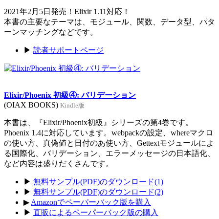
2021年2月5日発売！Elixir 1.11対応！
本書の主要なテーマは、モジュール、関数、データ型、パタ
ーンマッチングなどです。
▶
読者サポートページ
Elixir/Phoenix 初級④: バリデーション
(OIAX BOOKS)
Kindle版
本書は、『Elixir/Phoenix初級』シリーズの第4巻です。
Phoenix 1.4に対応しています。webpackの設定、whereマクロ
の使い方、真偽値と日付のあ使い方、Gettextモジュールによ
る国際化、バリデーション、エラーメッセージの日本語化、
など内容は盛りだくさんです。
▶
無料サンプル(PDF)のダウンロード(1)
▶
無料サンプル(PDF)のダウンロード(2)
▶
Amazonでペーパーバック版を購入
▶
直販によるペーパーバック版の購入