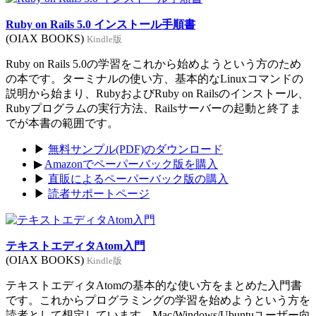
Ruby on Rails 5.0 インストール手順書
(OIAX BOOKS)
Kindle版
Ruby on Rails 5.0の学習をこれから始めようという方のため
の本です。ターミナルの使い方、基本的なLinuxコマンドの
説明から始まり、RubyおよびRuby on Railsのインストール、
Rubyプログラムの実行方法、Railsサーバーの起動と終了ま
でが本書の範囲です。
▶
無料サンプル(PDF)のダウンロード
▶
Amazonでペーパーバック版を購入
▶
直販によるペーパーバック版の購入
▶
読者サポートページ
テキストエディタAtom入門
(OIAX BOOKS)
Kindle版
テキストエディタAtomの基本的な使い方をまとめた入門書
です。これからプログラミングの学習を始めようという方を
読者として想定しています。Mac/Windows/Ubuntuユーザー向