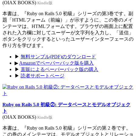
(OIAX BOOKS)
Kindle版
本書は、『Ruby on Rails 5.0 初級』シリーズの第3巻です。副
題「HTMLフォーム（前編）」が示すように、この巻のメイ
ンテーマは、HTMLフォームです。ブラウザの画面上に配置
された入力欄に対してユーザーが文字列を入力し、「送信」
ボタンをクリックするといったユーザーインターフェースの
作り方を学びます。
▶
無料サンプル(PDF)のダウンロード
▶
Amazonでペーパーバック版を購入
▶
直販によるペーパーバック版の購入
▶
読者サポートページ
Ruby on Rails 5.0 初級②: データベースとモデルオブジェク
ト
(OIAX BOOKS)
Kindle版
本書は、『Ruby on Rails 5.0 初級』シリーズの第 2 巻です。
この巻のメインテーマは、モデルオブジェクトとリレーショ