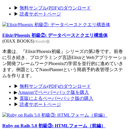
▶
無料サンプル(PDF)のダウンロード
▶
読者サポートページ
Elixir/Phoenix 初級②: データベースとクエリ構造体
(OIAX BOOKS)
Kindle版
本書は、『Elixir/Phoenix初級』シリーズの第2巻です。前巻
に引き続き、プログラミング言語ElixirとWebアプリケーショ
ン開発フレームワークPhoenixの学習を並行的に進めていき
ます。例題としてNanoPlannerという簡易予約表管理システ
ムを作ります。
▶
無料サンプル(PDF)のダウンロード
▶
Amazonでペーパーバック版を購入
▶
直販によるペーパーバック版の購入
▶
読者サポートページ
Ruby on Rails 5.0 初級③: HTMLフォーム（前編）