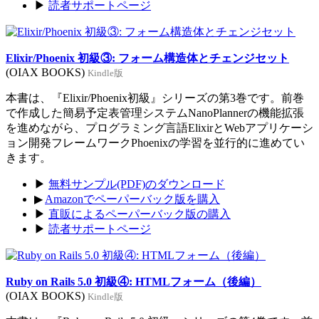
▶
読者サポートページ
Elixir/Phoenix 初級③: フォーム構造体とチェンジセット
(OIAX BOOKS)
Kindle版
本書は、『Elixir/Phoenix初級』シリーズの第3巻です。前巻
で作成した簡易予定表管理システムNanoPlannerの機能拡張
を進めながら、プログラミング言語ElixirとWebアプリケーシ
ョン開発フレームワークPhoenixの学習を並行的に進めてい
きます。
▶
無料サンプル(PDF)のダウンロード
▶
Amazonでペーパーバック版を購入
▶
直販によるペーパーバック版の購入
▶
読者サポートページ
Ruby on Rails 5.0 初級④: HTMLフォーム（後編）
(OIAX BOOKS)
Kindle版