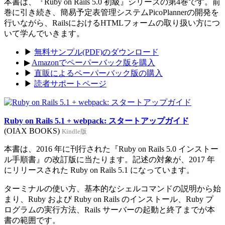
本書は、『Ruby on Rails 5.0 初級』シリーズの第4巻です。前
巻に引き続き、簡易予定表管理システムPicoPlannerの開発を
行いながら、RailsにおけるHTMLフォームの取り扱い方につ
いて学んでいきます。
▶
無料サンプル(PDF)のダウンロード
▶
Amazonでペーパーバック版を購入
▶
直販によるペーパーバック版の購入
▶
読者サポートページ
Ruby on Rails 5.1 + webpack: スタートアップガイド
(OIAX BOOKS)
Kindle版
本書は、2016 年に刊行された『Ruby on Rails 5.0 インストー
ル手順書』の改訂版に当たります。記述の対象が、2017 年
にリリースされた Ruby on Rails 5.1 になっています。
ターミナルの使い方、基本的なシェルコマンドの説明から始
まり、Ruby および Ruby on Rails のインストール、Ruby プ
ログラムの実行方法、Rails サーバーの起動と終了までが本
書の範囲です。