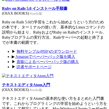
Ruby on Rails 5.0 インストール手順書
(OIAX BOOKS)
Kindle版
Ruby on Rails 5.0の学習をこれから始めようという方のため
の本です。ターミナルの使い方、基本的なLinuxコマンドの
説明から始まり、RubyおよびRuby on Railsのインストール、
Rubyプログラムの実行方法、Railsサーバーの起動と終了ま
でが本書の範囲です。
▶
無料サンプル(PDF)のダウンロード
▶
Amazonでペーパーバック版を購入
▶
直販によるペーパーバック版の購入
▶
読者サポートページ
テキストエディタAtom入門
(OIAX BOOKS)
Kindle版
テキストエディタAtomの基本的な使い方をまとめた入門書
です。これからプログラミングの学習を始めようという方を
読者として想定しています。Mac/Windows/Ubuntuユーザー向