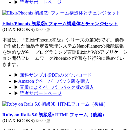
▶
読者サポートページ
Elixir/Phoenix 初級③: フォーム構造体とチェンジセット
(OIAX BOOKS)
Kindle版
本書は、『Elixir/Phoenix初級』シリーズの第3巻です。前巻
で作成した簡易予定表管理システムNanoPlannerの機能拡張
を進めながら、プログラミング言語ElixirとWebアプリケーシ
ョン開発フレームワークPhoenixの学習を並行的に進めてい
きます。
▶
無料サンプル(PDF)のダウンロード
▶
Amazonでペーパーバック版を購入
▶
直販によるペーパーバック版の購入
▶
読者サポートページ
Ruby on Rails 5.0 初級④: HTMLフォーム（後編）
(OIAX BOOKS)
Kindle版