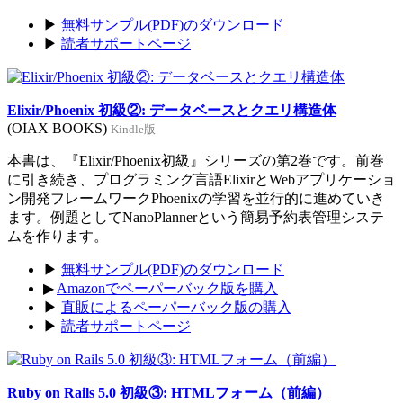
▶
無料サンプル(PDF)のダウンロード
▶
読者サポートページ
Elixir/Phoenix 初級②: データベースとクエリ構造体
(OIAX BOOKS)
Kindle版
本書は、『Elixir/Phoenix初級』シリーズの第2巻です。前巻
に引き続き、プログラミング言語ElixirとWebアプリケーショ
ン開発フレームワークPhoenixの学習を並行的に進めていき
ます。例題としてNanoPlannerという簡易予約表管理システ
ムを作ります。
▶
無料サンプル(PDF)のダウンロード
▶
Amazonでペーパーバック版を購入
▶
直販によるペーパーバック版の購入
▶
読者サポートページ
Ruby on Rails 5.0 初級③: HTMLフォーム（前編）