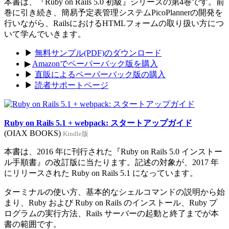
本書は、『Ruby on Rails 5.0 初級』シリーズの第4巻です。前
巻に引き続き、簡易予定表管理システムPicoPlannerの開発を
行いながら、RailsにおけるHTMLフォームの取り扱い方につ
いて学んでいきます。
▶
無料サンプル(PDF)のダウンロード
▶
Amazonでペーパーバック版を購入
▶
直販によるペーパーバック版の購入
▶
読者サポートページ
Ruby on Rails 5.1 + webpack: スタートアップガイド
(OIAX BOOKS)
Kindle版
本書は、2016 年に刊行された『Ruby on Rails 5.0 インストー
ル手順書』の改訂版に当たります。記述の対象が、2017 年
にリリースされた Ruby on Rails 5.1 になっています。
ターミナルの使い方、基本的なシェルコマンドの説明から始
まり、Ruby および Ruby on Rails のインストール、Ruby プ
ログラムの実行方法、Rails サーバーの起動と終了までが本
書の範囲です。