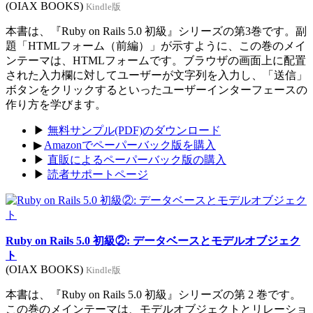
(OIAX BOOKS)
Kindle版
本書は、『Ruby on Rails 5.0 初級』シリーズの第3巻です。副
題「HTMLフォーム（前編）」が示すように、この巻のメイ
ンテーマは、HTMLフォームです。ブラウザの画面上に配置
された入力欄に対してユーザーが文字列を入力し、「送信」
ボタンをクリックするといったユーザーインターフェースの
作り方を学びます。
▶
無料サンプル(PDF)のダウンロード
▶
Amazonでペーパーバック版を購入
▶
直販によるペーパーバック版の購入
▶
読者サポートページ
Ruby on Rails 5.0 初級②: データベースとモデルオブジェク
ト
(OIAX BOOKS)
Kindle版
本書は、『Ruby on Rails 5.0 初級』シリーズの第 2 巻です。
この巻のメインテーマは、モデルオブジェクトとリレーショ