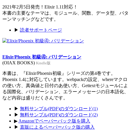
2021年2月5日発売！Elixir 1.11対応！
本書の主要なテーマは、モジュール、関数、データ型、パタ
ーンマッチングなどです。
▶
読者サポートページ
Elixir/Phoenix 初級④: バリデーション
(OIAX BOOKS)
Kindle版
本書は、『Elixir/Phoenix初級』シリーズの第4巻です。
Phoenix 1.4に対応しています。webpackの設定、whereマクロ
の使い方、真偽値と日付のあ使い方、Gettextモジュールによ
る国際化、バリデーション、エラーメッセージの日本語化、
など内容は盛りだくさんです。
▶
無料サンプル(PDF)のダウンロード(1)
▶
無料サンプル(PDF)のダウンロード(2)
▶
Amazonでペーパーバック版を購入
▶
直販によるペーパーバック版の購入