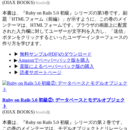
(OIAX BOOKS)
Kindle版
本書は、『Ruby on Rails 5.0 初級』シリーズの第3巻です。副
題「HTMLフォーム（前編）」が示すように、この巻のメイ
ンテーマは、HTMLフォームです。ブラウザの画面上に配置
された入力欄に対してユーザーが文字列を入力し、「送信」
ボタンをクリックするといったユーザーインターフェースの
作り方を学びます。
▶
無料サンプル(PDF)のダウンロード
▶
Amazonでペーパーバック版を購入
▶
直販によるペーパーバック版の購入
▶
読者サポートページ
Ruby on Rails 5.0 初級②: データベースとモデルオブジェク
ト
(OIAX BOOKS)
Kindle版
本書は、『Ruby on Rails 5.0 初級』シリーズの第 2 巻です。
この巻のメインテーマは、モデルオブジェクトとリレーショ