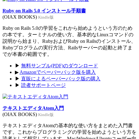
Ruby on Rails 5.0 インストール手順書
(OIAX BOOKS)
Kindle版
Ruby on Rails 5.0の学習をこれから始めようという方のため
の本です。ターミナルの使い方、基本的なLinuxコマンドの
説明から始まり、RubyおよびRuby on Railsのインストール、
Rubyプログラムの実行方法、Railsサーバーの起動と終了ま
でが本書の範囲です。
▶
無料サンプル(PDF)のダウンロード
▶
Amazonでペーパーバック版を購入
▶
直販によるペーパーバック版の購入
▶
読者サポートページ
テキストエディタAtom入門
(OIAX BOOKS)
Kindle版
テキストエディタAtomの基本的な使い方をまとめた入門書
です。これからプログラミングの学習を始めようという方を
読者として想定しています。Mac/Windows/Ubuntuユーザー向