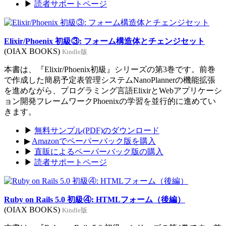
▶
読者サポートページ
Elixir/Phoenix 初級③: フォーム構造体とチェンジセット
(OIAX BOOKS)
Kindle版
本書は、『Elixir/Phoenix初級』シリーズの第3巻です。前巻
で作成した簡易予定表管理システムNanoPlannerの機能拡張
を進めながら、プログラミング言語ElixirとWebアプリケーシ
ョン開発フレームワークPhoenixの学習を並行的に進めてい
きます。
▶
無料サンプル(PDF)のダウンロード
▶
Amazonでペーパーバック版を購入
▶
直販によるペーパーバック版の購入
▶
読者サポートページ
Ruby on Rails 5.0 初級④: HTMLフォーム（後編）
(OIAX BOOKS)
Kindle版