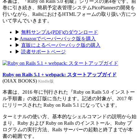
本書は、『Ruby on Rails 5.0 初級』シリーズの第4巻です。前
巻に引き続き、簡易予定表管理システムPicoPlannerの開発を
行いながら、RailsにおけるHTMLフォームの取り扱い方につ
いて学んでいきます。
▶
無料サンプル(PDF)のダウンロード
▶
Amazonでペーパーバック版を購入
▶
直販によるペーパーバック版の購入
▶
読者サポートページ
Ruby on Rails 5.1 + webpack: スタートアップガイド
(OIAX BOOKS)
Kindle版
本書は、2016 年に刊行された『Ruby on Rails 5.0 インストー
ル手順書』の改訂版に当たります。記述の対象が、2017 年
にリリースされた Ruby on Rails 5.1 になっています。
ターミナルの使い方、基本的なシェルコマンドの説明から始
まり、Ruby および Ruby on Rails のインストール、Ruby プ
ログラムの実行方法、Rails サーバーの起動と終了までが本
書の範囲です。