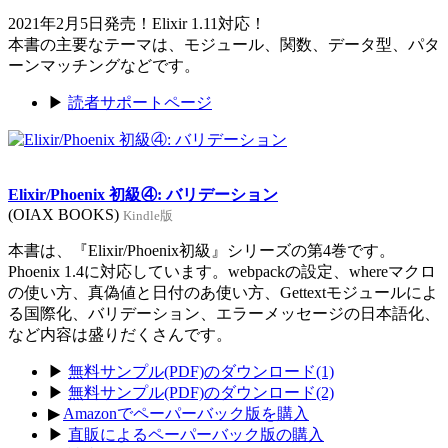
2021年2月5日発売！Elixir 1.11対応！
本書の主要なテーマは、モジュール、関数、データ型、パタ
ーンマッチングなどです。
▶
読者サポートページ
Elixir/Phoenix 初級④: バリデーション
(OIAX BOOKS)
Kindle版
本書は、『Elixir/Phoenix初級』シリーズの第4巻です。
Phoenix 1.4に対応しています。webpackの設定、whereマクロ
の使い方、真偽値と日付のあ使い方、Gettextモジュールによ
る国際化、バリデーション、エラーメッセージの日本語化、
など内容は盛りだくさんです。
▶
無料サンプル(PDF)のダウンロード(1)
▶
無料サンプル(PDF)のダウンロード(2)
▶
Amazonでペーパーバック版を購入
▶
直販によるペーパーバック版の購入