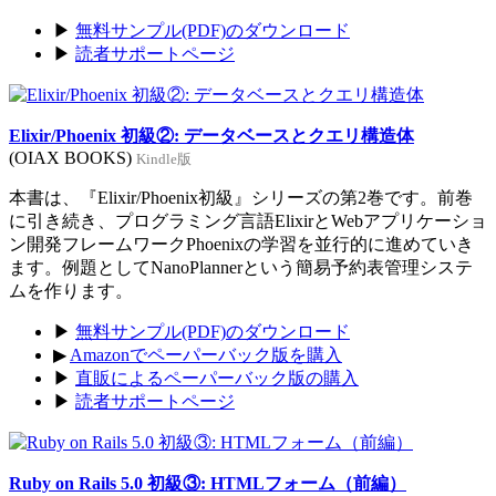
▶
無料サンプル(PDF)のダウンロード
▶
読者サポートページ
Elixir/Phoenix 初級②: データベースとクエリ構造体
(OIAX BOOKS)
Kindle版
本書は、『Elixir/Phoenix初級』シリーズの第2巻です。前巻
に引き続き、プログラミング言語ElixirとWebアプリケーショ
ン開発フレームワークPhoenixの学習を並行的に進めていき
ます。例題としてNanoPlannerという簡易予約表管理システ
ムを作ります。
▶
無料サンプル(PDF)のダウンロード
▶
Amazonでペーパーバック版を購入
▶
直販によるペーパーバック版の購入
▶
読者サポートページ
Ruby on Rails 5.0 初級③: HTMLフォーム（前編）