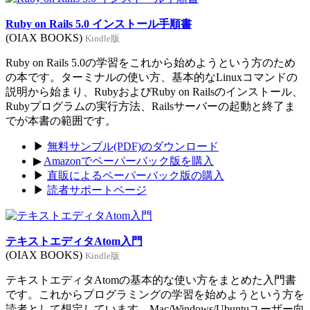
Ruby on Rails 5.0 インストール手順書
(OIAX BOOKS)
Kindle版
Ruby on Rails 5.0の学習をこれから始めようという方のため
の本です。ターミナルの使い方、基本的なLinuxコマンドの
説明から始まり、RubyおよびRuby on Railsのインストール、
Rubyプログラムの実行方法、Railsサーバーの起動と終了ま
でが本書の範囲です。
▶
無料サンプル(PDF)のダウンロード
▶
Amazonでペーパーバック版を購入
▶
直販によるペーパーバック版の購入
▶
読者サポートページ
テキストエディタAtom入門
(OIAX BOOKS)
Kindle版
テキストエディタAtomの基本的な使い方をまとめた入門書
です。これからプログラミングの学習を始めようという方を
読者として想定しています。Mac/Windows/Ubuntuユーザー向