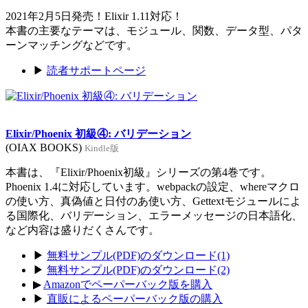
2021年2月5日発売！Elixir 1.11対応！
本書の主要なテーマは、モジュール、関数、データ型、パタ
ーンマッチングなどです。
▶
読者サポートページ
Elixir/Phoenix 初級④: バリデーション
(OIAX BOOKS)
Kindle版
本書は、『Elixir/Phoenix初級』シリーズの第4巻です。
Phoenix 1.4に対応しています。webpackの設定、whereマクロ
の使い方、真偽値と日付のあ使い方、Gettextモジュールによ
る国際化、バリデーション、エラーメッセージの日本語化、
など内容は盛りだくさんです。
▶
無料サンプル(PDF)のダウンロード(1)
▶
無料サンプル(PDF)のダウンロード(2)
▶
Amazonでペーパーバック版を購入
▶
直販によるペーパーバック版の購入