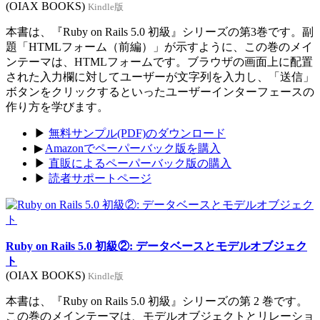
(OIAX BOOKS)
Kindle版
本書は、『Ruby on Rails 5.0 初級』シリーズの第3巻です。副
題「HTMLフォーム（前編）」が示すように、この巻のメイ
ンテーマは、HTMLフォームです。ブラウザの画面上に配置
された入力欄に対してユーザーが文字列を入力し、「送信」
ボタンをクリックするといったユーザーインターフェースの
作り方を学びます。
▶
無料サンプル(PDF)のダウンロード
▶
Amazonでペーパーバック版を購入
▶
直販によるペーパーバック版の購入
▶
読者サポートページ
Ruby on Rails 5.0 初級②: データベースとモデルオブジェク
ト
(OIAX BOOKS)
Kindle版
本書は、『Ruby on Rails 5.0 初級』シリーズの第 2 巻です。
この巻のメインテーマは、モデルオブジェクトとリレーショ