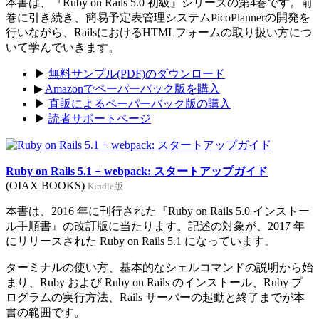
本書は、『Ruby on Rails 5.0 初級』シリーズの第4巻です。前
巻に引き続き、簡易予定表管理システムPicoPlannerの開発を
行いながら、RailsにおけるHTMLフォームの取り扱い方につ
いて学んでいきます。
▶
無料サンプル(PDF)のダウンロード
▶
Amazonでペーパーバック版を購入
▶
直販によるペーパーバック版の購入
▶
読者サポートページ
Ruby on Rails 5.1 + webpack: スタートアップガイド
(OIAX BOOKS)
Kindle版
本書は、2016 年に刊行された『Ruby on Rails 5.0 インストー
ル手順書』の改訂版に当たります。記述の対象が、2017 年
にリリースされた Ruby on Rails 5.1 になっています。
ターミナルの使い方、基本的なシェルコマンドの説明から始
まり、Ruby および Ruby on Rails のインストール、Ruby プ
ログラムの実行方法、Rails サーバーの起動と終了までが本
書の範囲です。