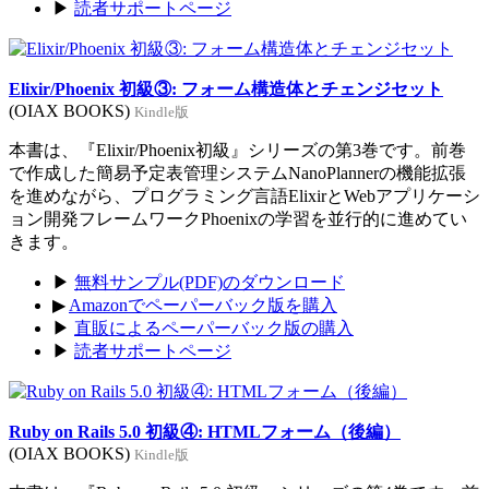
▶
読者サポートページ
Elixir/Phoenix 初級③: フォーム構造体とチェンジセット
(OIAX BOOKS)
Kindle版
本書は、『Elixir/Phoenix初級』シリーズの第3巻です。前巻
で作成した簡易予定表管理システムNanoPlannerの機能拡張
を進めながら、プログラミング言語ElixirとWebアプリケーシ
ョン開発フレームワークPhoenixの学習を並行的に進めてい
きます。
▶
無料サンプル(PDF)のダウンロード
▶
Amazonでペーパーバック版を購入
▶
直販によるペーパーバック版の購入
▶
読者サポートページ
Ruby on Rails 5.0 初級④: HTMLフォーム（後編）
(OIAX BOOKS)
Kindle版