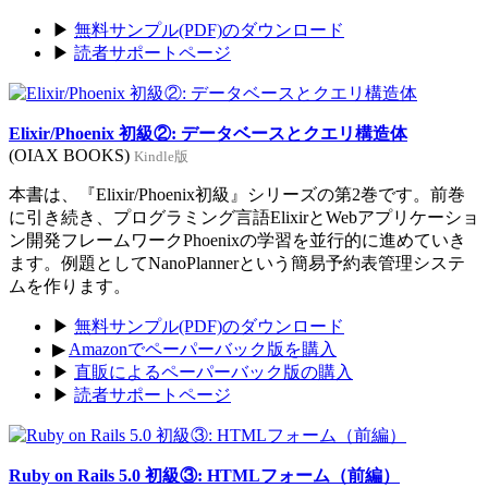
▶
無料サンプル(PDF)のダウンロード
▶
読者サポートページ
Elixir/Phoenix 初級②: データベースとクエリ構造体
(OIAX BOOKS)
Kindle版
本書は、『Elixir/Phoenix初級』シリーズの第2巻です。前巻
に引き続き、プログラミング言語ElixirとWebアプリケーショ
ン開発フレームワークPhoenixの学習を並行的に進めていき
ます。例題としてNanoPlannerという簡易予約表管理システ
ムを作ります。
▶
無料サンプル(PDF)のダウンロード
▶
Amazonでペーパーバック版を購入
▶
直販によるペーパーバック版の購入
▶
読者サポートページ
Ruby on Rails 5.0 初級③: HTMLフォーム（前編）