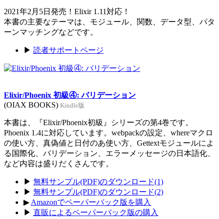
2021年2月5日発売！Elixir 1.11対応！
本書の主要なテーマは、モジュール、関数、データ型、パタ
ーンマッチングなどです。
▶
読者サポートページ
Elixir/Phoenix 初級④: バリデーション
(OIAX BOOKS)
Kindle版
本書は、『Elixir/Phoenix初級』シリーズの第4巻です。
Phoenix 1.4に対応しています。webpackの設定、whereマクロ
の使い方、真偽値と日付のあ使い方、Gettextモジュールによ
る国際化、バリデーション、エラーメッセージの日本語化、
など内容は盛りだくさんです。
▶
無料サンプル(PDF)のダウンロード(1)
▶
無料サンプル(PDF)のダウンロード(2)
▶
Amazonでペーパーバック版を購入
▶
直販によるペーパーバック版の購入