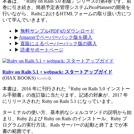
本書は、『Ruby on Rails 5.0 初級』シリーズの第4巻です。前
巻に引き続き、簡易予定表管理システムPicoPlannerの開発を
行いながら、RailsにおけるHTMLフォームの取り扱い方につ
いて学んでいきます。
▶
無料サンプル(PDF)のダウンロード
▶
Amazonでペーパーバック版を購入
▶
直販によるペーパーバック版の購入
▶
読者サポートページ
Ruby on Rails 5.1 + webpack: スタートアップガイド
(OIAX BOOKS)
Kindle版
本書は、2016 年に刊行された『Ruby on Rails 5.0 インストー
ル手順書』の改訂版に当たります。記述の対象が、2017 年
にリリースされた Ruby on Rails 5.1 になっています。
ターミナルの使い方、基本的なシェルコマンドの説明から始
まり、Ruby および Ruby on Rails のインストール、Ruby プ
ログラムの実行方法、Rails サーバーの起動と終了までが本
書の範囲です。