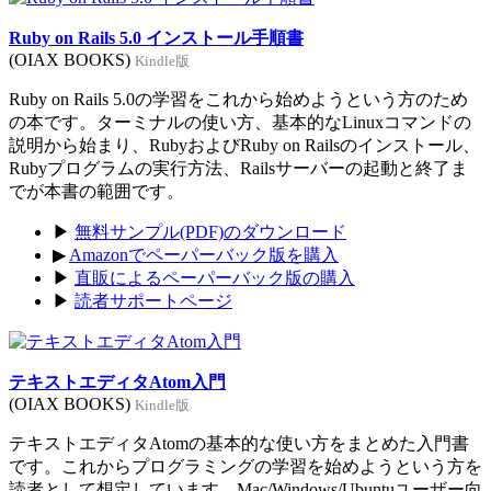
Ruby on Rails 5.0 インストール手順書
(OIAX BOOKS)
Kindle版
Ruby on Rails 5.0の学習をこれから始めようという方のため
の本です。ターミナルの使い方、基本的なLinuxコマンドの
説明から始まり、RubyおよびRuby on Railsのインストール、
Rubyプログラムの実行方法、Railsサーバーの起動と終了ま
でが本書の範囲です。
▶
無料サンプル(PDF)のダウンロード
▶
Amazonでペーパーバック版を購入
▶
直販によるペーパーバック版の購入
▶
読者サポートページ
テキストエディタAtom入門
(OIAX BOOKS)
Kindle版
テキストエディタAtomの基本的な使い方をまとめた入門書
です。これからプログラミングの学習を始めようという方を
読者として想定しています。Mac/Windows/Ubuntuユーザー向