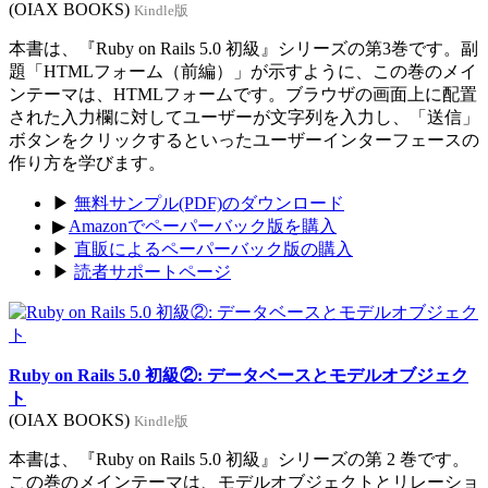
(OIAX BOOKS)
Kindle版
本書は、『Ruby on Rails 5.0 初級』シリーズの第3巻です。副
題「HTMLフォーム（前編）」が示すように、この巻のメイ
ンテーマは、HTMLフォームです。ブラウザの画面上に配置
された入力欄に対してユーザーが文字列を入力し、「送信」
ボタンをクリックするといったユーザーインターフェースの
作り方を学びます。
▶
無料サンプル(PDF)のダウンロード
▶
Amazonでペーパーバック版を購入
▶
直販によるペーパーバック版の購入
▶
読者サポートページ
Ruby on Rails 5.0 初級②: データベースとモデルオブジェク
ト
(OIAX BOOKS)
Kindle版
本書は、『Ruby on Rails 5.0 初級』シリーズの第 2 巻です。
この巻のメインテーマは、モデルオブジェクトとリレーショ