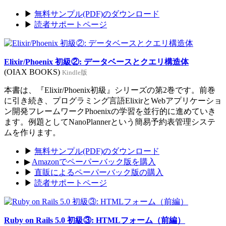
▶
無料サンプル(PDF)のダウンロード
▶
読者サポートページ
Elixir/Phoenix 初級②: データベースとクエリ構造体
(OIAX BOOKS)
Kindle版
本書は、『Elixir/Phoenix初級』シリーズの第2巻です。前巻
に引き続き、プログラミング言語ElixirとWebアプリケーショ
ン開発フレームワークPhoenixの学習を並行的に進めていき
ます。例題としてNanoPlannerという簡易予約表管理システ
ムを作ります。
▶
無料サンプル(PDF)のダウンロード
▶
Amazonでペーパーバック版を購入
▶
直販によるペーパーバック版の購入
▶
読者サポートページ
Ruby on Rails 5.0 初級③: HTMLフォーム（前編）