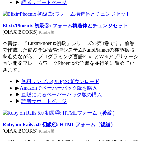
▶
読者サポートページ
Elixir/Phoenix 初級③: フォーム構造体とチェンジセット
(OIAX BOOKS)
Kindle版
本書は、『Elixir/Phoenix初級』シリーズの第3巻です。前巻
で作成した簡易予定表管理システムNanoPlannerの機能拡張
を進めながら、プログラミング言語ElixirとWebアプリケーシ
ョン開発フレームワークPhoenixの学習を並行的に進めてい
きます。
▶
無料サンプル(PDF)のダウンロード
▶
Amazonでペーパーバック版を購入
▶
直販によるペーパーバック版の購入
▶
読者サポートページ
Ruby on Rails 5.0 初級④: HTMLフォーム（後編）
(OIAX BOOKS)
Kindle版