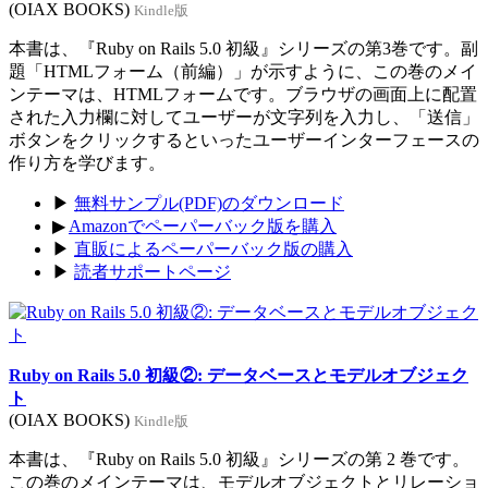
(OIAX BOOKS)
Kindle版
本書は、『Ruby on Rails 5.0 初級』シリーズの第3巻です。副
題「HTMLフォーム（前編）」が示すように、この巻のメイ
ンテーマは、HTMLフォームです。ブラウザの画面上に配置
された入力欄に対してユーザーが文字列を入力し、「送信」
ボタンをクリックするといったユーザーインターフェースの
作り方を学びます。
▶
無料サンプル(PDF)のダウンロード
▶
Amazonでペーパーバック版を購入
▶
直販によるペーパーバック版の購入
▶
読者サポートページ
Ruby on Rails 5.0 初級②: データベースとモデルオブジェク
ト
(OIAX BOOKS)
Kindle版
本書は、『Ruby on Rails 5.0 初級』シリーズの第 2 巻です。
この巻のメインテーマは、モデルオブジェクトとリレーショ