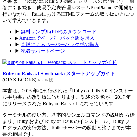
本書は、『Ruby on Rails 5.0 初級』シリーズの第4巻です。前
巻に引き続き、簡易予定表管理システムPicoPlannerの開発を
行いながら、RailsにおけるHTMLフォームの取り扱い方につ
いて学んでいきます。
▶
無料サンプル(PDF)のダウンロード
▶
Amazonでペーパーバック版を購入
▶
直販によるペーパーバック版の購入
▶
読者サポートページ
Ruby on Rails 5.1 + webpack: スタートアップガイド
(OIAX BOOKS)
Kindle版
本書は、2016 年に刊行された『Ruby on Rails 5.0 インストー
ル手順書』の改訂版に当たります。記述の対象が、2017 年
にリリースされた Ruby on Rails 5.1 になっています。
ターミナルの使い方、基本的なシェルコマンドの説明から始
まり、Ruby および Ruby on Rails のインストール、Ruby プ
ログラムの実行方法、Rails サーバーの起動と終了までが本
書の範囲です。