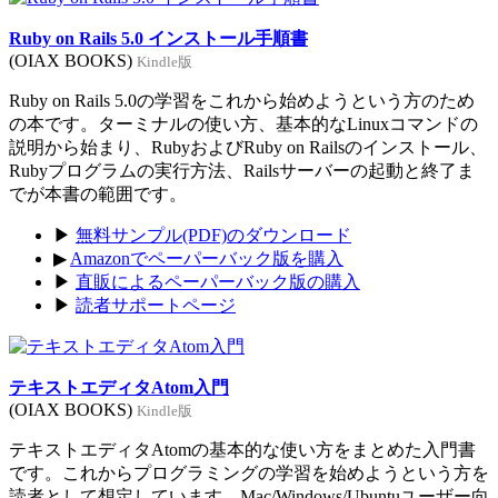
Ruby on Rails 5.0 インストール手順書
(OIAX BOOKS)
Kindle版
Ruby on Rails 5.0の学習をこれから始めようという方のため
の本です。ターミナルの使い方、基本的なLinuxコマンドの
説明から始まり、RubyおよびRuby on Railsのインストール、
Rubyプログラムの実行方法、Railsサーバーの起動と終了ま
でが本書の範囲です。
▶
無料サンプル(PDF)のダウンロード
▶
Amazonでペーパーバック版を購入
▶
直販によるペーパーバック版の購入
▶
読者サポートページ
テキストエディタAtom入門
(OIAX BOOKS)
Kindle版
テキストエディタAtomの基本的な使い方をまとめた入門書
です。これからプログラミングの学習を始めようという方を
読者として想定しています。Mac/Windows/Ubuntuユーザー向