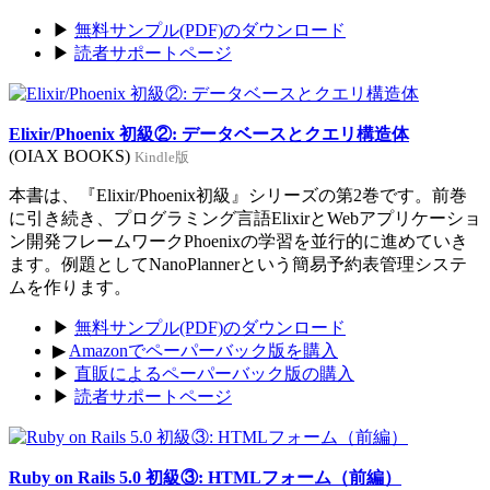
▶
無料サンプル(PDF)のダウンロード
▶
読者サポートページ
Elixir/Phoenix 初級②: データベースとクエリ構造体
(OIAX BOOKS)
Kindle版
本書は、『Elixir/Phoenix初級』シリーズの第2巻です。前巻
に引き続き、プログラミング言語ElixirとWebアプリケーショ
ン開発フレームワークPhoenixの学習を並行的に進めていき
ます。例題としてNanoPlannerという簡易予約表管理システ
ムを作ります。
▶
無料サンプル(PDF)のダウンロード
▶
Amazonでペーパーバック版を購入
▶
直販によるペーパーバック版の購入
▶
読者サポートページ
Ruby on Rails 5.0 初級③: HTMLフォーム（前編）