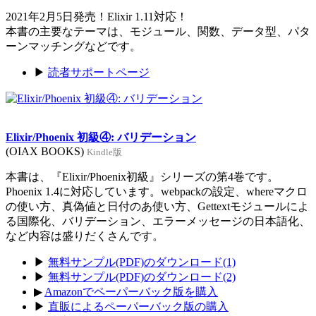
2021年2月5日発売！Elixir 1.11対応！
本書の主要なテーマは、モジュール、関数、データ型、パタ
ーンマッチングなどです。
▶
読者サポートページ
Elixir/Phoenix 初級④: バリデーション
(OIAX BOOKS)
Kindle版
本書は、『Elixir/Phoenix初級』シリーズの第4巻です。
Phoenix 1.4に対応しています。webpackの設定、whereマクロ
の使い方、真偽値と日付のあ使い方、Gettextモジュールによ
る国際化、バリデーション、エラーメッセージの日本語化、
など内容は盛りだくさんです。
▶
無料サンプル(PDF)のダウンロード(1)
▶
無料サンプル(PDF)のダウンロード(2)
▶
Amazonでペーパーバック版を購入
▶
直販によるペーパーバック版の購入