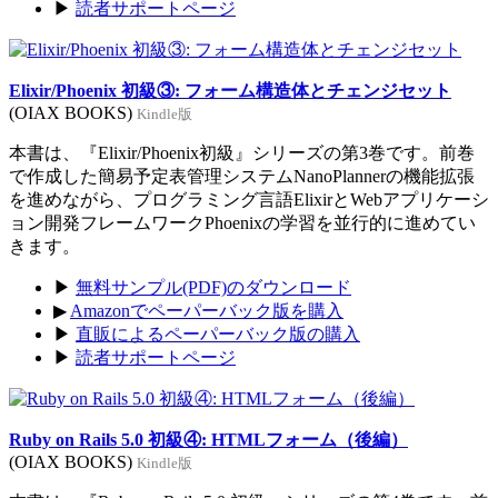
▶
読者サポートページ
Elixir/Phoenix 初級③: フォーム構造体とチェンジセット
(OIAX BOOKS)
Kindle版
本書は、『Elixir/Phoenix初級』シリーズの第3巻です。前巻
で作成した簡易予定表管理システムNanoPlannerの機能拡張
を進めながら、プログラミング言語ElixirとWebアプリケーシ
ョン開発フレームワークPhoenixの学習を並行的に進めてい
きます。
▶
無料サンプル(PDF)のダウンロード
▶
Amazonでペーパーバック版を購入
▶
直販によるペーパーバック版の購入
▶
読者サポートページ
Ruby on Rails 5.0 初級④: HTMLフォーム（後編）
(OIAX BOOKS)
Kindle版