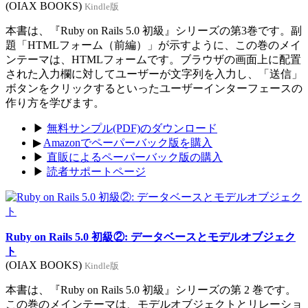
(OIAX BOOKS)
Kindle版
本書は、『Ruby on Rails 5.0 初級』シリーズの第3巻です。副
題「HTMLフォーム（前編）」が示すように、この巻のメイ
ンテーマは、HTMLフォームです。ブラウザの画面上に配置
された入力欄に対してユーザーが文字列を入力し、「送信」
ボタンをクリックするといったユーザーインターフェースの
作り方を学びます。
▶
無料サンプル(PDF)のダウンロード
▶
Amazonでペーパーバック版を購入
▶
直販によるペーパーバック版の購入
▶
読者サポートページ
Ruby on Rails 5.0 初級②: データベースとモデルオブジェク
ト
(OIAX BOOKS)
Kindle版
本書は、『Ruby on Rails 5.0 初級』シリーズの第 2 巻です。
この巻のメインテーマは、モデルオブジェクトとリレーショ