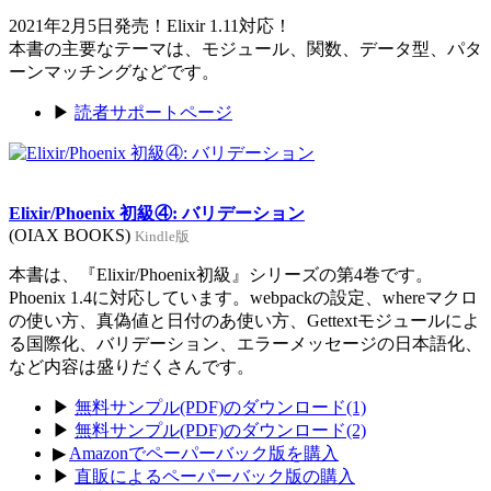
2021年2月5日発売！Elixir 1.11対応！
本書の主要なテーマは、モジュール、関数、データ型、パタ
ーンマッチングなどです。
▶
読者サポートページ
Elixir/Phoenix 初級④: バリデーション
(OIAX BOOKS)
Kindle版
本書は、『Elixir/Phoenix初級』シリーズの第4巻です。
Phoenix 1.4に対応しています。webpackの設定、whereマクロ
の使い方、真偽値と日付のあ使い方、Gettextモジュールによ
る国際化、バリデーション、エラーメッセージの日本語化、
など内容は盛りだくさんです。
▶
無料サンプル(PDF)のダウンロード(1)
▶
無料サンプル(PDF)のダウンロード(2)
▶
Amazonでペーパーバック版を購入
▶
直販によるペーパーバック版の購入