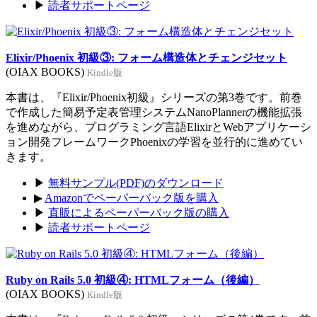
▶
読者サポートページ
Elixir/Phoenix 初級③: フォーム構造体とチェンジセット
(OIAX BOOKS)
Kindle版
本書は、『Elixir/Phoenix初級』シリーズの第3巻です。前巻
で作成した簡易予定表管理システムNanoPlannerの機能拡張
を進めながら、プログラミング言語ElixirとWebアプリケーシ
ョン開発フレームワークPhoenixの学習を並行的に進めてい
きます。
▶
無料サンプル(PDF)のダウンロード
▶
Amazonでペーパーバック版を購入
▶
直販によるペーパーバック版の購入
▶
読者サポートページ
Ruby on Rails 5.0 初級④: HTMLフォーム（後編）
(OIAX BOOKS)
Kindle版