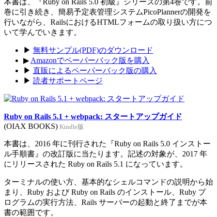
本書は、『Ruby on Rails 5.0 初級』シリーズの第4巻です。前
巻に引き続き、簡易予定表管理システムPicoPlannerの開発を
行いながら、RailsにおけるHTMLフォームの取り扱い方につ
いて学んでいきます。
▶
無料サンプル(PDF)のダウンロード
▶
Amazonでペーパーバック版を購入
▶
直販によるペーパーバック版の購入
▶
読者サポートページ
Ruby on Rails 5.1 + webpack: スタートアップガイド
(OIAX BOOKS)
Kindle版
本書は、2016 年に刊行された『Ruby on Rails 5.0 インストー
ル手順書』の改訂版に当たります。記述の対象が、2017 年
にリリースされた Ruby on Rails 5.1 になっています。
ターミナルの使い方、基本的なシェルコマンドの説明から始
まり、Ruby および Ruby on Rails のインストール、Ruby プ
ログラムの実行方法、Rails サーバーの起動と終了までが本
書の範囲です。