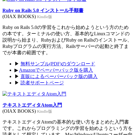
Ruby on Rails 5.0 インストール手順書
(OIAX BOOKS)
Kindle版
Ruby on Rails 5.0の学習をこれから始めようという方のため
の本です。ターミナルの使い方、基本的なLinuxコマンドの
説明から始まり、RubyおよびRuby on Railsのインストール、
Rubyプログラムの実行方法、Railsサーバーの起動と終了ま
でが本書の範囲です。
▶
無料サンプル(PDF)のダウンロード
▶
Amazonでペーパーバック版を購入
▶
直販によるペーパーバック版の購入
▶
読者サポートページ
テキストエディタAtom入門
(OIAX BOOKS)
Kindle版
テキストエディタAtomの基本的な使い方をまとめた入門書
です。これからプログラミングの学習を始めようという方を
読者として想定しています。Mac/Windows/Ubuntuユーザー向