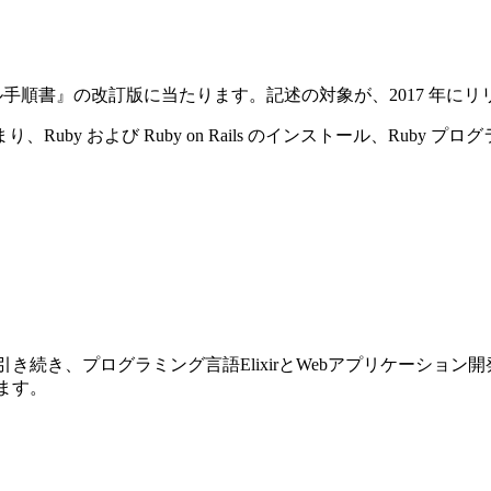
ストール手順書』の改訂版に当たります。記述の対象が、2017 年にリリースさ
y および Ruby on Rails のインストール、Ruby プ
前巻に引き続き、プログラミング言語ElixirとWebアプリケーショ
ります。