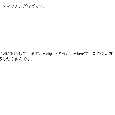
ーンマッチングなどです。
oenix 1.4に対応しています。webpackの設定、whereマクロ
盛りだくさんです。