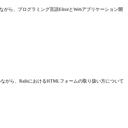
進めながら、プログラミング言語ElixirとWebアプリケーション開
発を行いながら、RailsにおけるHTMLフォームの取り扱い方について