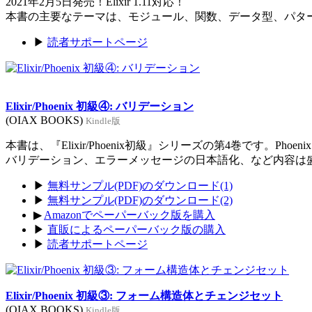
2021年2月5日発売！Elixir 1.11対応！
本書の主要なテーマは、モジュール、関数、データ型、パタ
▶
読者サポートページ
Elixir/Phoenix 初級④: バリデーション
(OIAX BOOKS)
Kindle版
本書は、『Elixir/Phoenix初級』シリーズの第4巻です。Ph
バリデーション、エラーメッセージの日本語化、など内容は
▶
無料サンプル(PDF)のダウンロード(1)
▶
無料サンプル(PDF)のダウンロード(2)
▶
Amazonでペーパーバック版を購入
▶
直販によるペーパーバック版の購入
▶
読者サポートページ
Elixir/Phoenix 初級③: フォーム構造体とチェンジセット
(OIAX BOOKS)
Kindle版