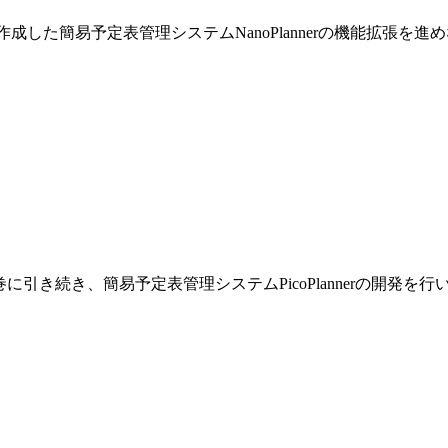
巻で作成した簡易予定表管理システムNanoPlannerの機能拡張を
です。前巻に引き続き、簡易予定表管理システムPicoPlannerの開