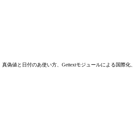
の使い方、真偽値と日付のあ使い方、Gettextモジュールによる国際化、