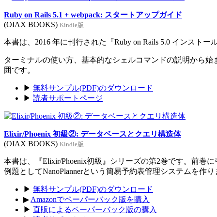
Ruby on Rails 5.1 + webpack: スタートアップガイド
(OIAX BOOKS)
Kindle版
本書は、2016 年に刊行された『Ruby on Rails 5.0 イン
ターミナルの使い方、基本的なシェルコマンドの説明から始まり、Rub
囲です。
▶
無料サンプル(PDF)のダウンロード
▶
読者サポートページ
Elixir/Phoenix 初級②: データベースとクエリ構造体
(OIAX BOOKS)
Kindle版
本書は、『Elixir/Phoenix初級』シリーズの第2巻です。
例題としてNanoPlannerという簡易予約表管理システムを作
▶
無料サンプル(PDF)のダウンロード
▶
Amazonでペーパーバック版を購入
▶
直販によるペーパーバック版の購入