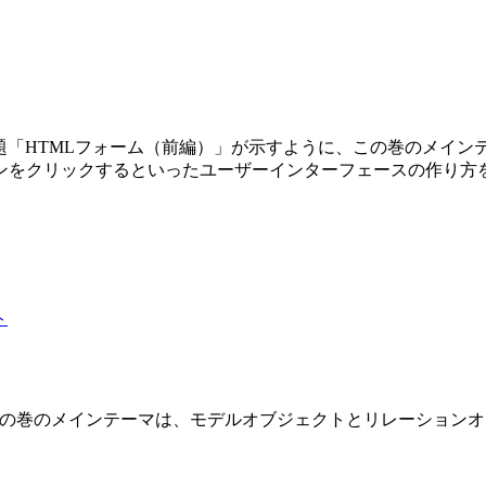
第3巻です。副題「HTMLフォーム（前編）」が示すように、この巻の
ンをクリックするといったユーザーインターフェースの作り方
 2 巻です。この巻のメインテーマは、モデルオブジェクトとリレーショ