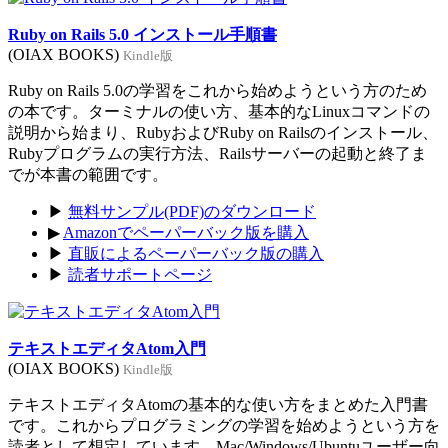
Ruby on Rails 5.0 インストール手順書
(OIAX BOOKS)
Kindle版
Ruby on Rails 5.0の学習をこれから始めようという方のため
の本です。ターミナルの使い方、基本的なLinuxコマンドの
説明から始まり、RubyおよびRuby on Railsのインストール、
Rubyプログラムの実行方法、Railsサーバーの起動と終了ま
でが本書の範囲です。
▶
無料サンプル(PDF)のダウンロード
▶
Amazonでペーパーバック版を購入
▶
直販によるペーパーバック版の購入
▶
読者サポートページ
テキストエディタAtom入門
(OIAX BOOKS)
Kindle版
テキストエディタAtomの基本的な使い方をまとめた入門書
です。これからプログラミングの学習を始めようという方を
読者として想定しています。Mac/Windows/Ubuntuユーザー向