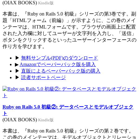
(OIAX BOOKS)
Kindle版
本書は、『Ruby on Rails 5.0 初級』シリーズの第3巻です。副
題「HTMLフォーム（前編）」が示すように、この巻のメイ
ンテーマは、HTMLフォームです。ブラウザの画面上に配置
された入力欄に対してユーザーが文字列を入力し、「送信」
ボタンをクリックするといったユーザーインターフェースの
作り方を学びます。
▶
無料サンプル(PDF)のダウンロード
▶
Amazonでペーパーバック版を購入
▶
直販によるペーパーバック版の購入
▶
読者サポートページ
Ruby on Rails 5.0 初級②: データベースとモデルオブジェク
ト
(OIAX BOOKS)
Kindle版
本書は、『Ruby on Rails 5.0 初級』シリーズの第 2 巻です。
この巻のメインテーマは、モデルオブジェクトとリレーショ