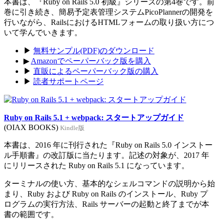
本書は、『Ruby on Rails 5.0 初級』シリーズの第4巻です。前
巻に引き続き、簡易予定表管理システムPicoPlannerの開発を
行いながら、RailsにおけるHTMLフォームの取り扱い方につ
いて学んでいきます。
▶
無料サンプル(PDF)のダウンロード
▶
Amazonでペーパーバック版を購入
▶
直販によるペーパーバック版の購入
▶
読者サポートページ
Ruby on Rails 5.1 + webpack: スタートアップガイド
(OIAX BOOKS)
Kindle版
本書は、2016 年に刊行された『Ruby on Rails 5.0 インストー
ル手順書』の改訂版に当たります。記述の対象が、2017 年
にリリースされた Ruby on Rails 5.1 になっています。
ターミナルの使い方、基本的なシェルコマンドの説明から始
まり、Ruby および Ruby on Rails のインストール、Ruby プ
ログラムの実行方法、Rails サーバーの起動と終了までが本
書の範囲です。