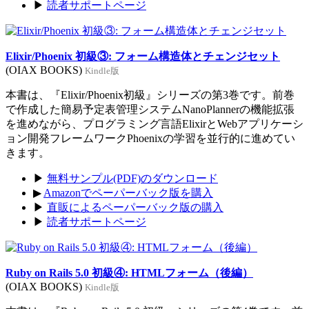
▶
読者サポートページ
Elixir/Phoenix 初級③: フォーム構造体とチェンジセット
(OIAX BOOKS)
Kindle版
本書は、『Elixir/Phoenix初級』シリーズの第3巻です。前巻
で作成した簡易予定表管理システムNanoPlannerの機能拡張
を進めながら、プログラミング言語ElixirとWebアプリケーシ
ョン開発フレームワークPhoenixの学習を並行的に進めてい
きます。
▶
無料サンプル(PDF)のダウンロード
▶
Amazonでペーパーバック版を購入
▶
直販によるペーパーバック版の購入
▶
読者サポートページ
Ruby on Rails 5.0 初級④: HTMLフォーム（後編）
(OIAX BOOKS)
Kindle版