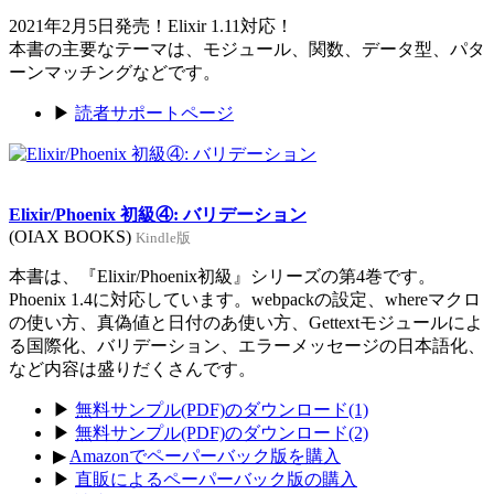
2021年2月5日発売！Elixir 1.11対応！
本書の主要なテーマは、モジュール、関数、データ型、パタ
ーンマッチングなどです。
▶
読者サポートページ
Elixir/Phoenix 初級④: バリデーション
(OIAX BOOKS)
Kindle版
本書は、『Elixir/Phoenix初級』シリーズの第4巻です。
Phoenix 1.4に対応しています。webpackの設定、whereマクロ
の使い方、真偽値と日付のあ使い方、Gettextモジュールによ
る国際化、バリデーション、エラーメッセージの日本語化、
など内容は盛りだくさんです。
▶
無料サンプル(PDF)のダウンロード(1)
▶
無料サンプル(PDF)のダウンロード(2)
▶
Amazonでペーパーバック版を購入
▶
直販によるペーパーバック版の購入