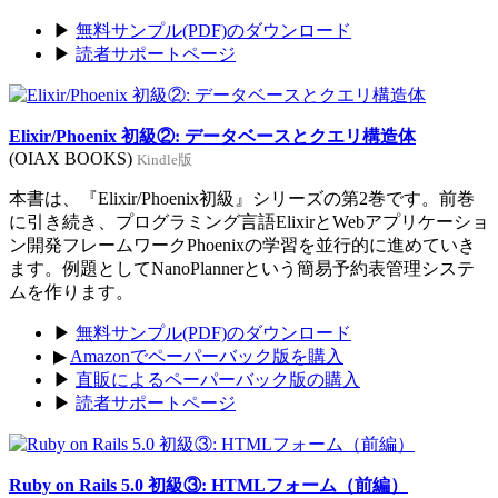
▶
無料サンプル(PDF)のダウンロード
▶
読者サポートページ
Elixir/Phoenix 初級②: データベースとクエリ構造体
(OIAX BOOKS)
Kindle版
本書は、『Elixir/Phoenix初級』シリーズの第2巻です。前巻
に引き続き、プログラミング言語ElixirとWebアプリケーショ
ン開発フレームワークPhoenixの学習を並行的に進めていき
ます。例題としてNanoPlannerという簡易予約表管理システ
ムを作ります。
▶
無料サンプル(PDF)のダウンロード
▶
Amazonでペーパーバック版を購入
▶
直販によるペーパーバック版の購入
▶
読者サポートページ
Ruby on Rails 5.0 初級③: HTMLフォーム（前編）