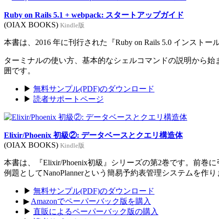
Ruby on Rails 5.1 + webpack: スタートアップガイド
(OIAX BOOKS)
Kindle版
本書は、2016 年に刊行された『Ruby on Rails 5.0 イン
ターミナルの使い方、基本的なシェルコマンドの説明から始まり、Rub
囲です。
▶
無料サンプル(PDF)のダウンロード
▶
読者サポートページ
Elixir/Phoenix 初級②: データベースとクエリ構造体
(OIAX BOOKS)
Kindle版
本書は、『Elixir/Phoenix初級』シリーズの第2巻です。
例題としてNanoPlannerという簡易予約表管理システムを作
▶
無料サンプル(PDF)のダウンロード
▶
Amazonでペーパーバック版を購入
▶
直販によるペーパーバック版の購入