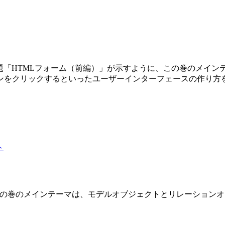
第3巻です。副題「HTMLフォーム（前編）」が示すように、この巻の
ンをクリックするといったユーザーインターフェースの作り方
 2 巻です。この巻のメインテーマは、モデルオブジェクトとリレーショ