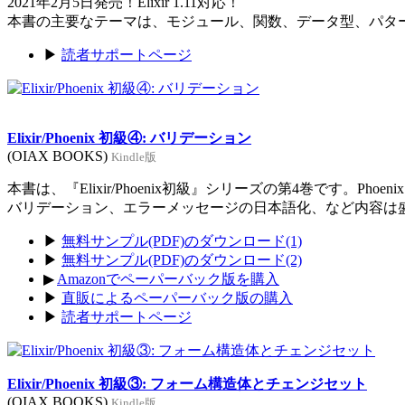
2021年2月5日発売！Elixir 1.11対応！
本書の主要なテーマは、モジュール、関数、データ型、パタ
▶
読者サポートページ
Elixir/Phoenix 初級④: バリデーション
(OIAX BOOKS)
Kindle版
本書は、『Elixir/Phoenix初級』シリーズの第4巻です。Ph
バリデーション、エラーメッセージの日本語化、など内容は
▶
無料サンプル(PDF)のダウンロード(1)
▶
無料サンプル(PDF)のダウンロード(2)
▶
Amazonでペーパーバック版を購入
▶
直販によるペーパーバック版の購入
▶
読者サポートページ
Elixir/Phoenix 初級③: フォーム構造体とチェンジセット
(OIAX BOOKS)
Kindle版