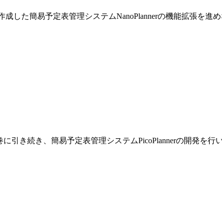
巻で作成した簡易予定表管理システムNanoPlannerの機能拡張を
です。前巻に引き続き、簡易予定表管理システムPicoPlannerの開