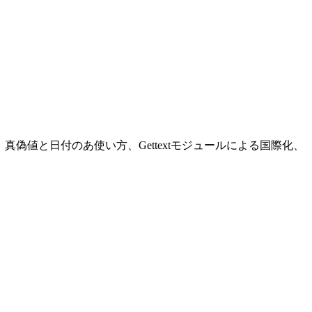
の使い方、真偽値と日付のあ使い方、Gettextモジュールによる国際化、