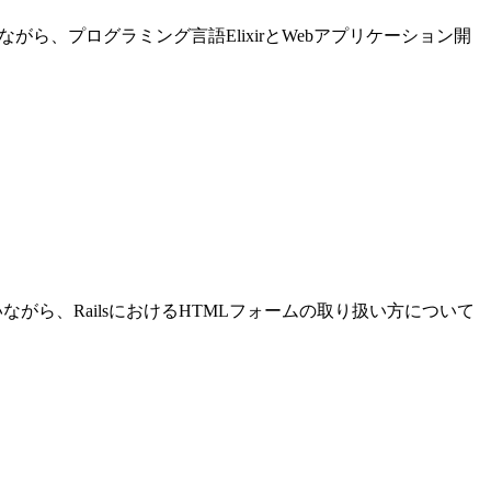
進めながら、プログラミング言語ElixirとWebアプリケーション開
発を行いながら、RailsにおけるHTMLフォームの取り扱い方について