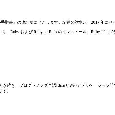
ストール手順書』の改訂版に当たります。記述の対象が、2017 年にリリースさ
y および Ruby on Rails のインストール、Ruby プ
前巻に引き続き、プログラミング言語ElixirとWebアプリケーショ
ります。