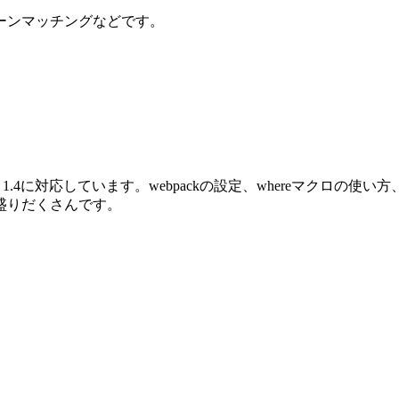
ーンマッチングなどです。
oenix 1.4に対応しています。webpackの設定、whereマクロ
盛りだくさんです。