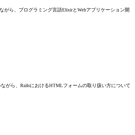
進めながら、プログラミング言語ElixirとWebアプリケーション開
発を行いながら、RailsにおけるHTMLフォームの取り扱い方について