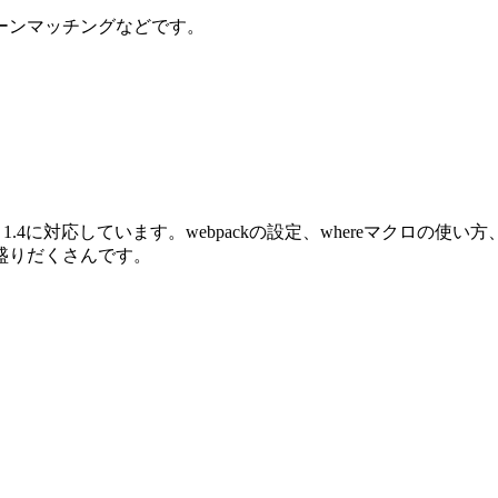
ーンマッチングなどです。
oenix 1.4に対応しています。webpackの設定、whereマクロ
盛りだくさんです。