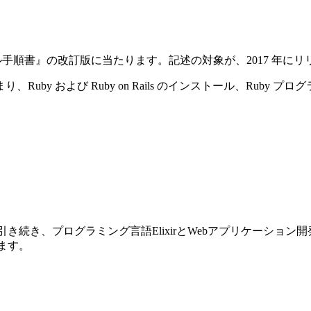
ストール手順書』の改訂版に当たります。記述の対象が、2017 年にリリースさ
y および Ruby on Rails のインストール、Ruby プ
前巻に引き続き、プログラミング言語ElixirとWebアプリケーショ
ります。