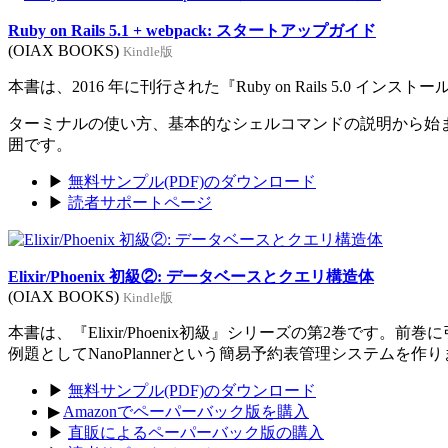
Ruby on Rails 5.1 + webpack: スタートアップガイド
(OIAX BOOKS)
Kindle版
本書は、2016 年に刊行された『Ruby on Rails 5.0 イン
ターミナルの使い方、基本的なシェルコマンドの説明から始まり、Rub
囲です。
▶
無料サンプル(PDF)のダウンロード
▶
読者サポートページ
Elixir/Phoenix 初級②: データベースとクエリ構造体
(OIAX BOOKS)
Kindle版
本書は、『Elixir/Phoenix初級』シリーズの第2巻です。
例題としてNanoPlannerという簡易予約表管理システムを作
▶
無料サンプル(PDF)のダウンロード
▶
Amazonでペーパーバック版を購入
▶
直販によるペーパーバック版の購入