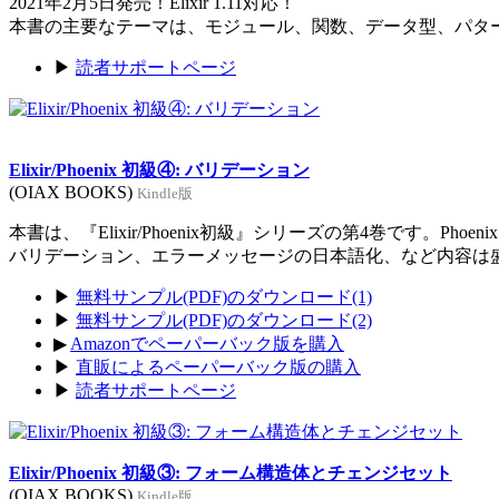
2021年2月5日発売！Elixir 1.11対応！
本書の主要なテーマは、モジュール、関数、データ型、パタ
▶
読者サポートページ
Elixir/Phoenix 初級④: バリデーション
(OIAX BOOKS)
Kindle版
本書は、『Elixir/Phoenix初級』シリーズの第4巻です。Ph
バリデーション、エラーメッセージの日本語化、など内容は
▶
無料サンプル(PDF)のダウンロード(1)
▶
無料サンプル(PDF)のダウンロード(2)
▶
Amazonでペーパーバック版を購入
▶
直販によるペーパーバック版の購入
▶
読者サポートページ
Elixir/Phoenix 初級③: フォーム構造体とチェンジセット
(OIAX BOOKS)
Kindle版