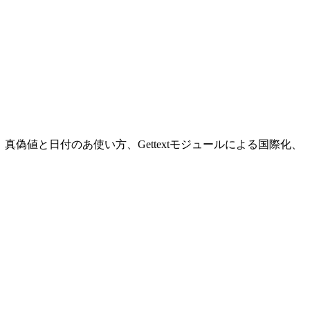
の使い方、真偽値と日付のあ使い方、Gettextモジュールによる国際化、