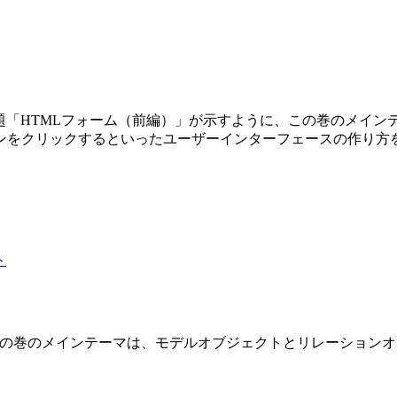
第3巻です。副題「HTMLフォーム（前編）」が示すように、この巻の
ンをクリックするといったユーザーインターフェースの作り方
 2 巻です。この巻のメインテーマは、モデルオブジェクトとリレーショ