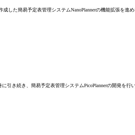
巻で作成した簡易予定表管理システムNanoPlannerの機能拡張を
です。前巻に引き続き、簡易予定表管理システムPicoPlannerの開