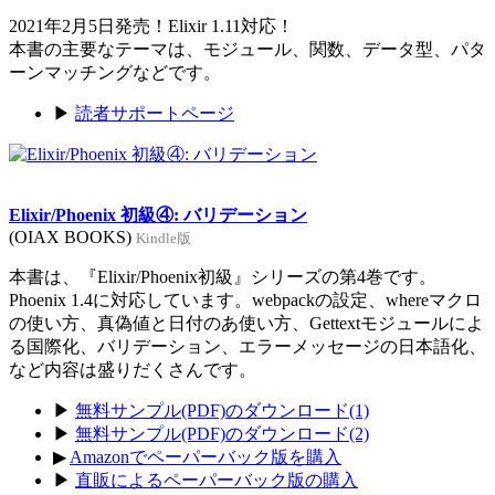
2021年2月5日発売！Elixir 1.11対応！
本書の主要なテーマは、モジュール、関数、データ型、パタ
ーンマッチングなどです。
▶
読者サポートページ
Elixir/Phoenix 初級④: バリデーション
(OIAX BOOKS)
Kindle版
本書は、『Elixir/Phoenix初級』シリーズの第4巻です。
Phoenix 1.4に対応しています。webpackの設定、whereマクロ
の使い方、真偽値と日付のあ使い方、Gettextモジュールによ
る国際化、バリデーション、エラーメッセージの日本語化、
など内容は盛りだくさんです。
▶
無料サンプル(PDF)のダウンロード(1)
▶
無料サンプル(PDF)のダウンロード(2)
▶
Amazonでペーパーバック版を購入
▶
直販によるペーパーバック版の購入