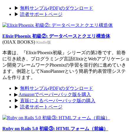
▶
無料サンプル(PDF)のダウンロード
▶
読者サポートページ
Elixir/Phoenix 初級②: データベースとクエリ構造体
(OIAX BOOKS)
Kindle版
本書は、『Elixir/Phoenix初級』シリーズの第2巻です。前巻
に引き続き、プログラミング言語ElixirとWebアプリケーショ
ン開発フレームワークPhoenixの学習を並行的に進めていき
ます。例題としてNanoPlannerという簡易予約表管理システ
ムを作ります。
▶
無料サンプル(PDF)のダウンロード
▶
Amazonでペーパーバック版を購入
▶
直販によるペーパーバック版の購入
▶
読者サポートページ
Ruby on Rails 5.0 初級③: HTMLフォーム（前編）