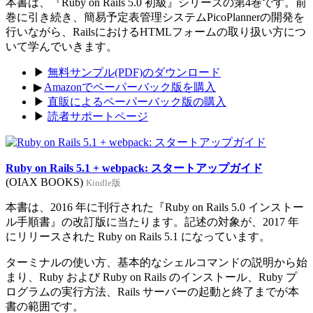
本書は、『Ruby on Rails 5.0 初級』シリーズの第4巻です。前
巻に引き続き、簡易予定表管理システムPicoPlannerの開発を
行いながら、RailsにおけるHTMLフォームの取り扱い方につ
いて学んでいきます。
▶
無料サンプル(PDF)のダウンロード
▶
Amazonでペーパーバック版を購入
▶
直販によるペーパーバック版の購入
▶
読者サポートページ
Ruby on Rails 5.1 + webpack: スタートアップガイド
(OIAX BOOKS)
Kindle版
本書は、2016 年に刊行された『Ruby on Rails 5.0 インストー
ル手順書』の改訂版に当たります。記述の対象が、2017 年
にリリースされた Ruby on Rails 5.1 になっています。
ターミナルの使い方、基本的なシェルコマンドの説明から始
まり、Ruby および Ruby on Rails のインストール、Ruby プ
ログラムの実行方法、Rails サーバーの起動と終了までが本
書の範囲です。