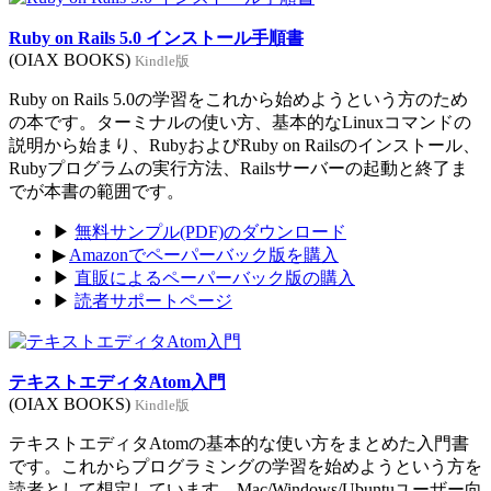
Ruby on Rails 5.0 インストール手順書
(OIAX BOOKS)
Kindle版
Ruby on Rails 5.0の学習をこれから始めようという方のため
の本です。ターミナルの使い方、基本的なLinuxコマンドの
説明から始まり、RubyおよびRuby on Railsのインストール、
Rubyプログラムの実行方法、Railsサーバーの起動と終了ま
でが本書の範囲です。
▶
無料サンプル(PDF)のダウンロード
▶
Amazonでペーパーバック版を購入
▶
直販によるペーパーバック版の購入
▶
読者サポートページ
テキストエディタAtom入門
(OIAX BOOKS)
Kindle版
テキストエディタAtomの基本的な使い方をまとめた入門書
です。これからプログラミングの学習を始めようという方を
読者として想定しています。Mac/Windows/Ubuntuユーザー向