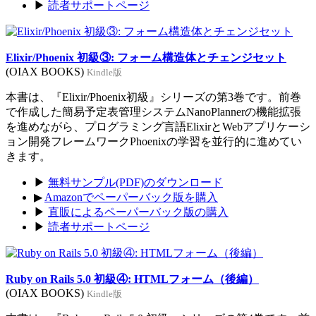
▶
読者サポートページ
Elixir/Phoenix 初級③: フォーム構造体とチェンジセット
(OIAX BOOKS)
Kindle版
本書は、『Elixir/Phoenix初級』シリーズの第3巻です。前巻
で作成した簡易予定表管理システムNanoPlannerの機能拡張
を進めながら、プログラミング言語ElixirとWebアプリケーシ
ョン開発フレームワークPhoenixの学習を並行的に進めてい
きます。
▶
無料サンプル(PDF)のダウンロード
▶
Amazonでペーパーバック版を購入
▶
直販によるペーパーバック版の購入
▶
読者サポートページ
Ruby on Rails 5.0 初級④: HTMLフォーム（後編）
(OIAX BOOKS)
Kindle版