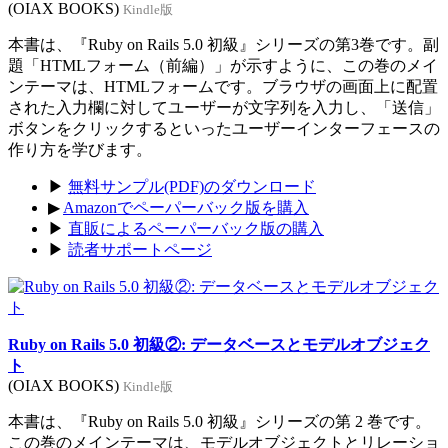
(OIAX BOOKS)
Kindle版
本書は、『Ruby on Rails 5.0 初級』シリーズの第3巻です。副
題「HTMLフォーム（前編）」が示すように、この巻のメイ
ンテーマは、HTMLフォームです。ブラウザの画面上に配置
された入力欄に対してユーザーが文字列を入力し、「送信」
ボタンをクリックするといったユーザーインターフェースの
作り方を学びます。
▶
無料サンプル(PDF)のダウンロード
▶
Amazonでペーパーバック版を購入
▶
直販によるペーパーバック版の購入
▶
読者サポートページ
Ruby on Rails 5.0 初級②: データベースとモデルオブジェク
ト
(OIAX BOOKS)
Kindle版
本書は、『Ruby on Rails 5.0 初級』シリーズの第 2 巻です。
この巻のメインテーマは、モデルオブジェクトとリレーショ