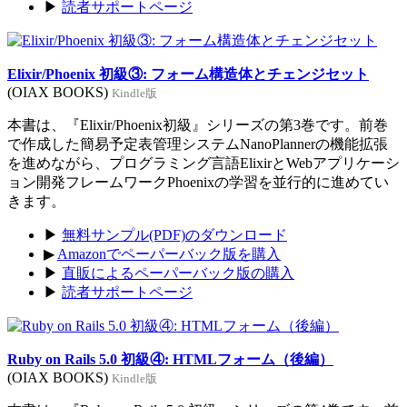
▶
読者サポートページ
Elixir/Phoenix 初級③: フォーム構造体とチェンジセット
(OIAX BOOKS)
Kindle版
本書は、『Elixir/Phoenix初級』シリーズの第3巻です。前巻
で作成した簡易予定表管理システムNanoPlannerの機能拡張
を進めながら、プログラミング言語ElixirとWebアプリケーシ
ョン開発フレームワークPhoenixの学習を並行的に進めてい
きます。
▶
無料サンプル(PDF)のダウンロード
▶
Amazonでペーパーバック版を購入
▶
直販によるペーパーバック版の購入
▶
読者サポートページ
Ruby on Rails 5.0 初級④: HTMLフォーム（後編）
(OIAX BOOKS)
Kindle版