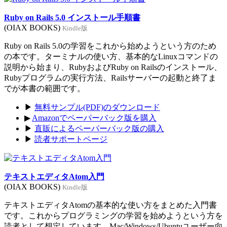
Ruby on Rails 5.0 インストール手順書
(OIAX BOOKS)
Kindle版
Ruby on Rails 5.0の学習をこれから始めようという方のため
の本です。ターミナルの使い方、基本的なLinuxコマンドの
説明から始まり、RubyおよびRuby on Railsのインストール、
Rubyプログラムの実行方法、Railsサーバーの起動と終了ま
でが本書の範囲です。
▶
無料サンプル(PDF)のダウンロード
▶
Amazonでペーパーバック版を購入
▶
直販によるペーパーバック版の購入
▶
読者サポートページ
テキストエディタAtom入門
(OIAX BOOKS)
Kindle版
テキストエディタAtomの基本的な使い方をまとめた入門書
です。これからプログラミングの学習を始めようという方を
読者として想定しています。Mac/Windows/Ubuntuユーザー向