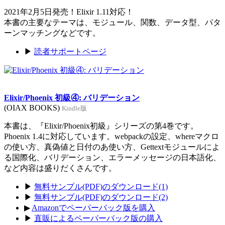
2021年2月5日発売！Elixir 1.11対応！
本書の主要なテーマは、モジュール、関数、データ型、パタ
ーンマッチングなどです。
▶
読者サポートページ
Elixir/Phoenix 初級④: バリデーション
(OIAX BOOKS)
Kindle版
本書は、『Elixir/Phoenix初級』シリーズの第4巻です。
Phoenix 1.4に対応しています。webpackの設定、whereマクロ
の使い方、真偽値と日付のあ使い方、Gettextモジュールによ
る国際化、バリデーション、エラーメッセージの日本語化、
など内容は盛りだくさんです。
▶
無料サンプル(PDF)のダウンロード(1)
▶
無料サンプル(PDF)のダウンロード(2)
▶
Amazonでペーパーバック版を購入
▶
直販によるペーパーバック版の購入