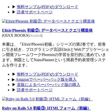
▶
無料サンプル(PDF)のダウンロード
▶
読者サポートページ
Elixir/Phoenix 初級②: データベースとクエリ構造体
(OIAX BOOKS)
Kindle版
本書は、『Elixir/Phoenix初級』シリーズの第2巻です。前巻
に引き続き、プログラミング言語ElixirとWebアプリケーショ
ン開発フレームワークPhoenixの学習を並行的に進めていき
ます。例題としてNanoPlannerという簡易予約表管理システ
ムを作ります。
▶
無料サンプル(PDF)のダウンロード
▶
Amazonでペーパーバック版を購入
▶
直販によるペーパーバック版の購入
▶
読者サポートページ
Ruby on Rails 5.0 初級③: HTMLフォーム（前編）