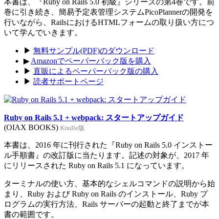
本書は、『Ruby on Rails 5.0 初級』シリーズの第4巻です。前
巻に引き続き、簡易予定表管理システムPicoPlannerの開発を
行いながら、RailsにおけるHTMLフォームの取り扱い方につ
いて学んでいきます。
▶
無料サンプル(PDF)のダウンロード
▶
Amazonでペーパーバック版を購入
▶
直販によるペーパーバック版の購入
▶
読者サポートページ
Ruby on Rails 5.1 + webpack: スタートアップガイド
(OIAX BOOKS)
Kindle版
本書は、2016 年に刊行された『Ruby on Rails 5.0 インストー
ル手順書』の改訂版に当たります。記述の対象が、2017 年
にリリースされた Ruby on Rails 5.1 になっています。
ターミナルの使い方、基本的なシェルコマンドの説明から始
まり、Ruby および Ruby on Rails のインストール、Ruby プ
ログラムの実行方法、Rails サーバーの起動と終了までが本
書の範囲です。