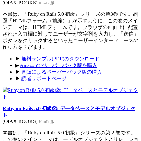
(OIAX BOOKS)
Kindle版
本書は、『Ruby on Rails 5.0 初級』シリーズの第3巻です。副
題「HTMLフォーム（前編）」が示すように、この巻のメイ
ンテーマは、HTMLフォームです。ブラウザの画面上に配置
された入力欄に対してユーザーが文字列を入力し、「送信」
ボタンをクリックするといったユーザーインターフェースの
作り方を学びます。
▶
無料サンプル(PDF)のダウンロード
▶
Amazonでペーパーバック版を購入
▶
直販によるペーパーバック版の購入
▶
読者サポートページ
Ruby on Rails 5.0 初級②: データベースとモデルオブジェク
ト
(OIAX BOOKS)
Kindle版
本書は、『Ruby on Rails 5.0 初級』シリーズの第 2 巻です。
この巻のメインテーマは、モデルオブジェクトとリレーショ