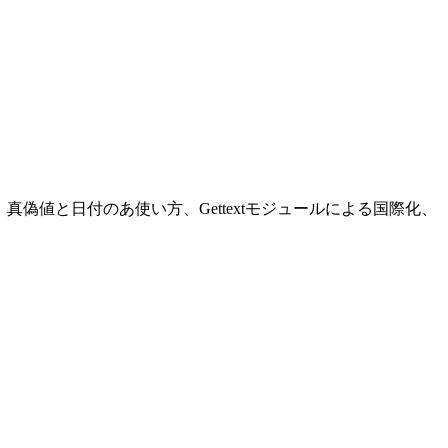
の使い方、真偽値と日付のあ使い方、Gettextモジュールによる国際化、