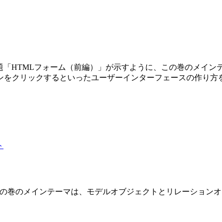
第3巻です。副題「HTMLフォーム（前編）」が示すように、この巻の
ンをクリックするといったユーザーインターフェースの作り方
 2 巻です。この巻のメインテーマは、モデルオブジェクトとリレーショ