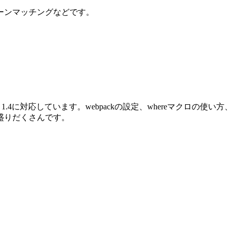
ーンマッチングなどです。
oenix 1.4に対応しています。webpackの設定、whereマクロ
盛りだくさんです。