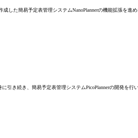
巻で作成した簡易予定表管理システムNanoPlannerの機能拡張を
です。前巻に引き続き、簡易予定表管理システムPicoPlannerの開