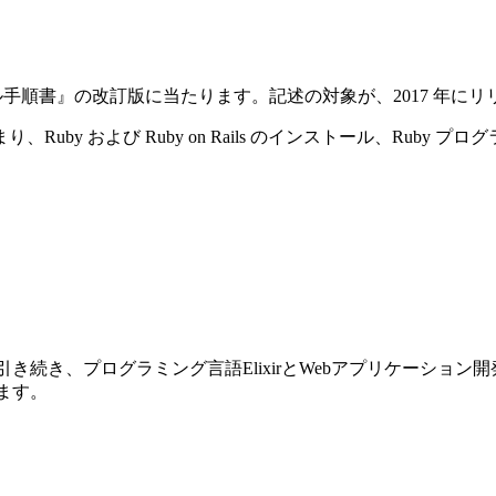
ストール手順書』の改訂版に当たります。記述の対象が、2017 年にリリースさ
y および Ruby on Rails のインストール、Ruby プ
前巻に引き続き、プログラミング言語ElixirとWebアプリケーショ
ります。