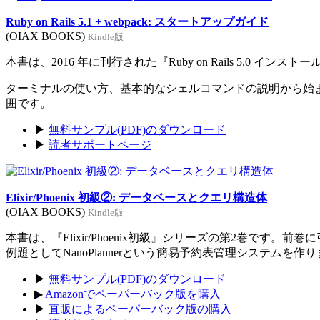
Ruby on Rails 5.1 + webpack: スタートアップガイド
(OIAX BOOKS)
Kindle版
本書は、2016 年に刊行された『Ruby on Rails 5.0 イン
ターミナルの使い方、基本的なシェルコマンドの説明から始まり、Rub
囲です。
▶
無料サンプル(PDF)のダウンロード
▶
読者サポートページ
Elixir/Phoenix 初級②: データベースとクエリ構造体
(OIAX BOOKS)
Kindle版
本書は、『Elixir/Phoenix初級』シリーズの第2巻です。
例題としてNanoPlannerという簡易予約表管理システムを作
▶
無料サンプル(PDF)のダウンロード
▶
Amazonでペーパーバック版を購入
▶
直販によるペーパーバック版の購入