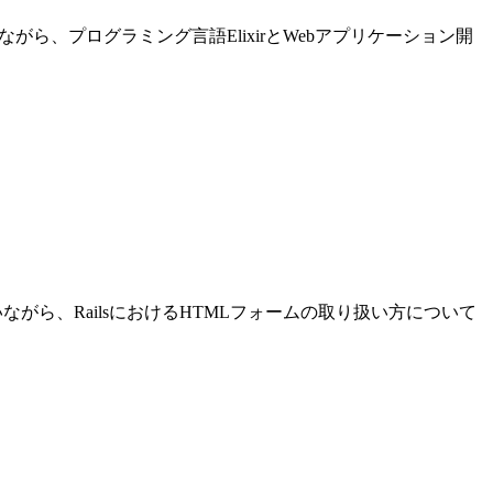
進めながら、プログラミング言語ElixirとWebアプリケーション開
発を行いながら、RailsにおけるHTMLフォームの取り扱い方について