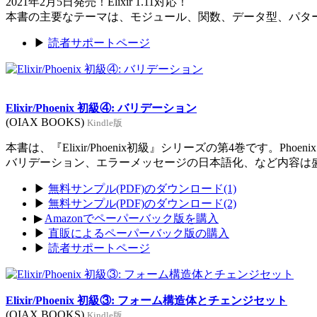
2021年2月5日発売！Elixir 1.11対応！
本書の主要なテーマは、モジュール、関数、データ型、パタ
▶
読者サポートページ
Elixir/Phoenix 初級④: バリデーション
(OIAX BOOKS)
Kindle版
本書は、『Elixir/Phoenix初級』シリーズの第4巻です。Ph
バリデーション、エラーメッセージの日本語化、など内容は
▶
無料サンプル(PDF)のダウンロード(1)
▶
無料サンプル(PDF)のダウンロード(2)
▶
Amazonでペーパーバック版を購入
▶
直販によるペーパーバック版の購入
▶
読者サポートページ
Elixir/Phoenix 初級③: フォーム構造体とチェンジセット
(OIAX BOOKS)
Kindle版