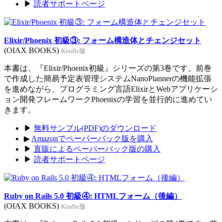
▶
読者サポートページ
Elixir/Phoenix 初級③: フォーム構造体とチェンジセット
(OIAX BOOKS)
Kindle版
本書は、『Elixir/Phoenix初級』シリーズの第3巻です。前巻
で作成した簡易予定表管理システムNanoPlannerの機能拡張
を進めながら、プログラミング言語ElixirとWebアプリケーシ
ョン開発フレームワークPhoenixの学習を並行的に進めてい
きます。
▶
無料サンプル(PDF)のダウンロード
▶
Amazonでペーパーバック版を購入
▶
直販によるペーパーバック版の購入
▶
読者サポートページ
Ruby on Rails 5.0 初級④: HTMLフォーム（後編）
(OIAX BOOKS)
Kindle版