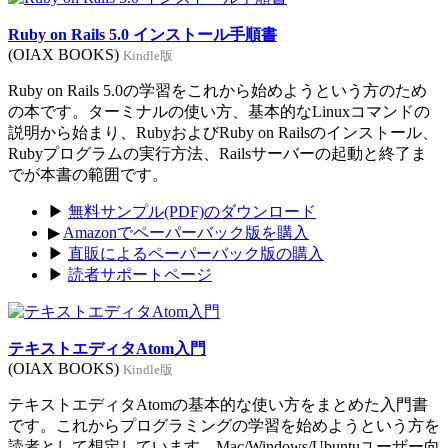
Ruby on Rails 5.0 インストール手順書
(OIAX BOOKS)
Kindle版
Ruby on Rails 5.0の学習をこれから始めようという方のため
の本です。ターミナルの使い方、基本的なLinuxコマンドの
説明から始まり、RubyおよびRuby on Railsのインストール、
Rubyプログラムの実行方法、Railsサーバーの起動と終了ま
でが本書の範囲です。
▶
無料サンプル(PDF)のダウンロード
▶
Amazonでペーパーバック版を購入
▶
直販によるペーパーバック版の購入
▶
読者サポートページ
テキストエディタAtom入門
(OIAX BOOKS)
Kindle版
テキストエディタAtomの基本的な使い方をまとめた入門書
です。これからプログラミングの学習を始めようという方を
読者として想定しています。Mac/Windows/Ubuntuユーザー向