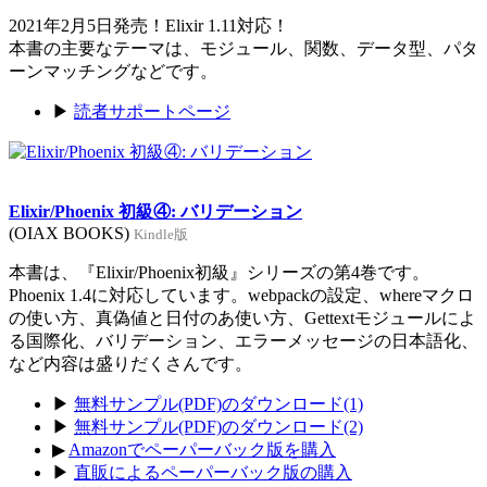
2021年2月5日発売！Elixir 1.11対応！
本書の主要なテーマは、モジュール、関数、データ型、パタ
ーンマッチングなどです。
▶
読者サポートページ
Elixir/Phoenix 初級④: バリデーション
(OIAX BOOKS)
Kindle版
本書は、『Elixir/Phoenix初級』シリーズの第4巻です。
Phoenix 1.4に対応しています。webpackの設定、whereマクロ
の使い方、真偽値と日付のあ使い方、Gettextモジュールによ
る国際化、バリデーション、エラーメッセージの日本語化、
など内容は盛りだくさんです。
▶
無料サンプル(PDF)のダウンロード(1)
▶
無料サンプル(PDF)のダウンロード(2)
▶
Amazonでペーパーバック版を購入
▶
直販によるペーパーバック版の購入