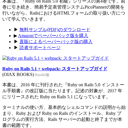
本書は、『Ruby on Rails 5.0 初級』シリーズの第4巻です。前
巻に引き続き、簡易予定表管理システムPicoPlannerの開発を
行いながら、RailsにおけるHTMLフォームの取り扱い方につ
いて学んでいきます。
▶
無料サンプル(PDF)のダウンロード
▶
Amazonでペーパーバック版を購入
▶
直販によるペーパーバック版の購入
▶
読者サポートページ
Ruby on Rails 5.1 + webpack: スタートアップガイド
(OIAX BOOKS)
Kindle版
本書は、2016 年に刊行された『Ruby on Rails 5.0 インストー
ル手順書』の改訂版に当たります。記述の対象が、2017 年
にリリースされた Ruby on Rails 5.1 になっています。
ターミナルの使い方、基本的なシェルコマンドの説明から始
まり、Ruby および Ruby on Rails のインストール、Ruby プ
ログラムの実行方法、Rails サーバーの起動と終了までが本
書の範囲です。