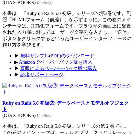
(OIAX BOOKS)
Kindle版
本書は、『Ruby on Rails 5.0 初級』シリーズの第3巻です。副
題「HTMLフォーム（前編）」が示すように、この巻のメイ
ンテーマは、HTMLフォームです。ブラウザの画面上に配置
された入力欄に対してユーザーが文字列を入力し、「送信」
ボタンをクリックするといったユーザーインターフェースの
作り方を学びます。
▶
無料サンプル(PDF)のダウンロード
▶
Amazonでペーパーバック版を購入
▶
直販によるペーパーバック版の購入
▶
読者サポートページ
Ruby on Rails 5.0 初級②: データベースとモデルオブジェク
ト
(OIAX BOOKS)
Kindle版
本書は、『Ruby on Rails 5.0 初級』シリーズの第 2 巻です。
この巻のメインテーマは、モデルオブジェクトとリレーショ