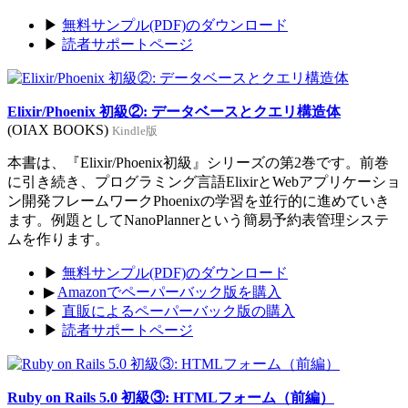
▶
無料サンプル(PDF)のダウンロード
▶
読者サポートページ
Elixir/Phoenix 初級②: データベースとクエリ構造体
(OIAX BOOKS)
Kindle版
本書は、『Elixir/Phoenix初級』シリーズの第2巻です。前巻
に引き続き、プログラミング言語ElixirとWebアプリケーショ
ン開発フレームワークPhoenixの学習を並行的に進めていき
ます。例題としてNanoPlannerという簡易予約表管理システ
ムを作ります。
▶
無料サンプル(PDF)のダウンロード
▶
Amazonでペーパーバック版を購入
▶
直販によるペーパーバック版の購入
▶
読者サポートページ
Ruby on Rails 5.0 初級③: HTMLフォーム（前編）