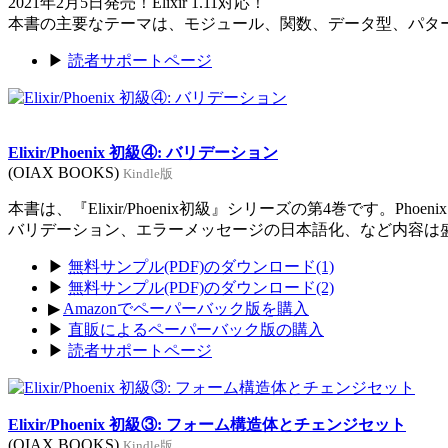
2021年2月5日発売！Elixir 1.11対応！
本書の主要なテーマは、モジュール、関数、データ型、パタ
▶
読者サポートページ
Elixir/Phoenix 初級④: バリデーション
(OIAX BOOKS)
Kindle版
本書は、『Elixir/Phoenix初級』シリーズの第4巻です。Ph
バリデーション、エラーメッセージの日本語化、など内容は
▶
無料サンプル(PDF)のダウンロード(1)
▶
無料サンプル(PDF)のダウンロード(2)
▶
Amazonでペーパーバック版を購入
▶
直販によるペーパーバック版の購入
▶
読者サポートページ
Elixir/Phoenix 初級③: フォーム構造体とチェンジセット
(OIAX BOOKS)
Kindle版