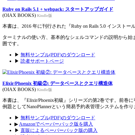
Ruby on Rails 5.1 + webpack: スタートアップガイド
(OIAX BOOKS)
Kindle版
本書は、2016 年に刊行された『Ruby on Rails 5.0 イン
ターミナルの使い方、基本的なシェルコマンドの説明から始まり、Rub
囲です。
▶
無料サンプル(PDF)のダウンロード
▶
読者サポートページ
Elixir/Phoenix 初級②: データベースとクエリ構造体
(OIAX BOOKS)
Kindle版
本書は、『Elixir/Phoenix初級』シリーズの第2巻です。
例題としてNanoPlannerという簡易予約表管理システムを作
▶
無料サンプル(PDF)のダウンロード
▶
Amazonでペーパーバック版を購入
▶
直販によるペーパーバック版の購入