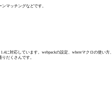
ーンマッチングなどです。
oenix 1.4に対応しています。webpackの設定、whereマクロ
盛りだくさんです。