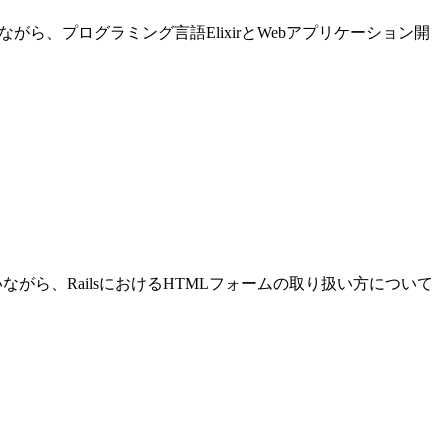
進めながら、プログラミング言語ElixirとWebアプリケーション開
発を行いながら、RailsにおけるHTMLフォームの取り扱い方について