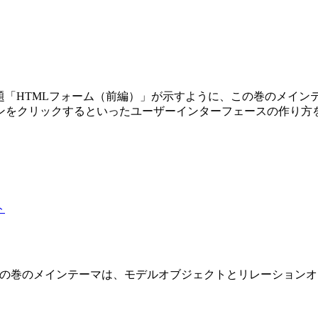
第3巻です。副題「HTMLフォーム（前編）」が示すように、この巻の
ンをクリックするといったユーザーインターフェースの作り方
 2 巻です。この巻のメインテーマは、モデルオブジェクトとリレーショ