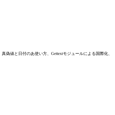
の使い方、真偽値と日付のあ使い方、Gettextモジュールによる国際化、