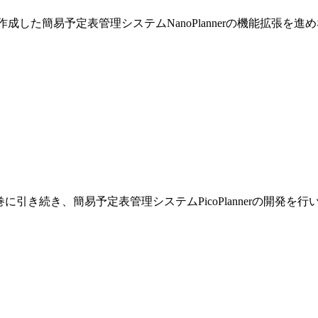
巻で作成した簡易予定表管理システムNanoPlannerの機能拡張を
です。前巻に引き続き、簡易予定表管理システムPicoPlannerの開