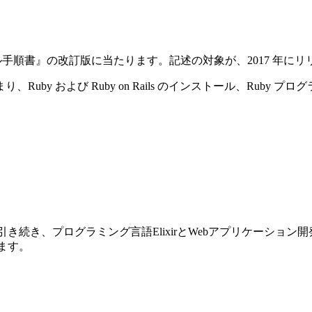
ストール手順書』の改訂版に当たります。記述の対象が、2017 年にリリースさ
y および Ruby on Rails のインストール、Ruby プ
前巻に引き続き、プログラミング言語ElixirとWebアプリケーショ
ります。