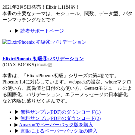
2021年2月5日発売！Elixir 1.11対応！
本書の主要なテーマは、モジュール、関数、データ型、パタ
ーンマッチングなどです。
▶
読者サポートページ
Elixir/Phoenix 初級④: バリデーション
(OIAX BOOKS)
Kindle版
本書は、『Elixir/Phoenix初級』シリーズの第4巻です。
Phoenix 1.4に対応しています。webpackの設定、whereマクロ
の使い方、真偽値と日付のあ使い方、Gettextモジュールによ
る国際化、バリデーション、エラーメッセージの日本語化、
など内容は盛りだくさんです。
▶
無料サンプル(PDF)のダウンロード(1)
▶
無料サンプル(PDF)のダウンロード(2)
▶
Amazonでペーパーバック版を購入
▶
直販によるペーパーバック版の購入