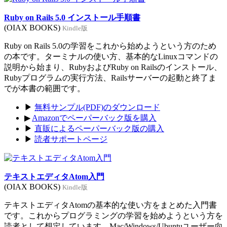
Ruby on Rails 5.0 インストール手順書
(OIAX BOOKS)
Kindle版
Ruby on Rails 5.0の学習をこれから始めようという方のため
の本です。ターミナルの使い方、基本的なLinuxコマンドの
説明から始まり、RubyおよびRuby on Railsのインストール、
Rubyプログラムの実行方法、Railsサーバーの起動と終了ま
でが本書の範囲です。
▶
無料サンプル(PDF)のダウンロード
▶
Amazonでペーパーバック版を購入
▶
直販によるペーパーバック版の購入
▶
読者サポートページ
テキストエディタAtom入門
(OIAX BOOKS)
Kindle版
テキストエディタAtomの基本的な使い方をまとめた入門書
です。これからプログラミングの学習を始めようという方を
読者として想定しています。Mac/Windows/Ubuntuユーザー向