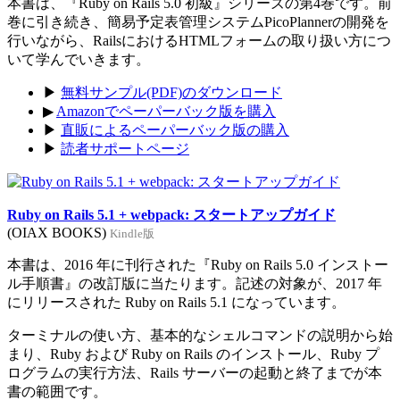
本書は、『Ruby on Rails 5.0 初級』シリーズの第4巻です。前
巻に引き続き、簡易予定表管理システムPicoPlannerの開発を
行いながら、RailsにおけるHTMLフォームの取り扱い方につ
いて学んでいきます。
▶
無料サンプル(PDF)のダウンロード
▶
Amazonでペーパーバック版を購入
▶
直販によるペーパーバック版の購入
▶
読者サポートページ
Ruby on Rails 5.1 + webpack: スタートアップガイド
(OIAX BOOKS)
Kindle版
本書は、2016 年に刊行された『Ruby on Rails 5.0 インストー
ル手順書』の改訂版に当たります。記述の対象が、2017 年
にリリースされた Ruby on Rails 5.1 になっています。
ターミナルの使い方、基本的なシェルコマンドの説明から始
まり、Ruby および Ruby on Rails のインストール、Ruby プ
ログラムの実行方法、Rails サーバーの起動と終了までが本
書の範囲です。