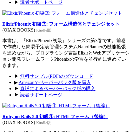
▶
読者サポートページ
Elixir/Phoenix 初級③: フォーム構造体とチェンジセット
(OIAX BOOKS)
Kindle版
本書は、『Elixir/Phoenix初級』シリーズの第3巻です。前巻
で作成した簡易予定表管理システムNanoPlannerの機能拡張
を進めながら、プログラミング言語ElixirとWebアプリケーシ
ョン開発フレームワークPhoenixの学習を並行的に進めてい
きます。
▶
無料サンプル(PDF)のダウンロード
▶
Amazonでペーパーバック版を購入
▶
直販によるペーパーバック版の購入
▶
読者サポートページ
Ruby on Rails 5.0 初級④: HTMLフォーム（後編）
(OIAX BOOKS)
Kindle版