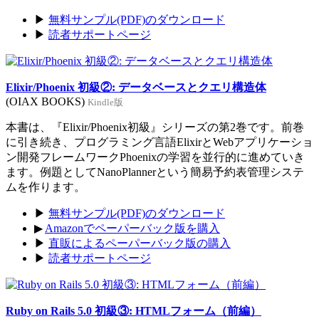
▶
無料サンプル(PDF)のダウンロード
▶
読者サポートページ
Elixir/Phoenix 初級②: データベースとクエリ構造体
(OIAX BOOKS)
Kindle版
本書は、『Elixir/Phoenix初級』シリーズの第2巻です。前巻
に引き続き、プログラミング言語ElixirとWebアプリケーショ
ン開発フレームワークPhoenixの学習を並行的に進めていき
ます。例題としてNanoPlannerという簡易予約表管理システ
ムを作ります。
▶
無料サンプル(PDF)のダウンロード
▶
Amazonでペーパーバック版を購入
▶
直販によるペーパーバック版の購入
▶
読者サポートページ
Ruby on Rails 5.0 初級③: HTMLフォーム（前編）