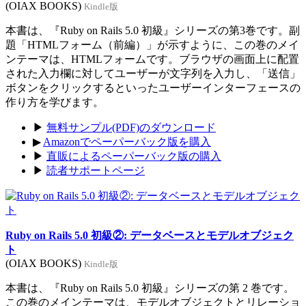
(OIAX BOOKS)
Kindle版
本書は、『Ruby on Rails 5.0 初級』シリーズの第3巻です。副
題「HTMLフォーム（前編）」が示すように、この巻のメイ
ンテーマは、HTMLフォームです。ブラウザの画面上に配置
された入力欄に対してユーザーが文字列を入力し、「送信」
ボタンをクリックするといったユーザーインターフェースの
作り方を学びます。
▶
無料サンプル(PDF)のダウンロード
▶
Amazonでペーパーバック版を購入
▶
直販によるペーパーバック版の購入
▶
読者サポートページ
Ruby on Rails 5.0 初級②: データベースとモデルオブジェク
ト
(OIAX BOOKS)
Kindle版
本書は、『Ruby on Rails 5.0 初級』シリーズの第 2 巻です。
この巻のメインテーマは、モデルオブジェクトとリレーショ