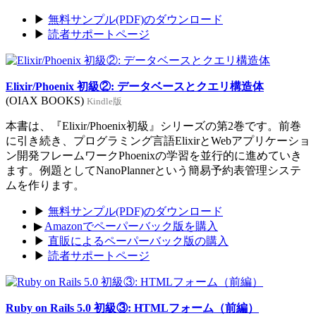
▶
無料サンプル(PDF)のダウンロード
▶
読者サポートページ
Elixir/Phoenix 初級②: データベースとクエリ構造体
(OIAX BOOKS)
Kindle版
本書は、『Elixir/Phoenix初級』シリーズの第2巻です。前巻
に引き続き、プログラミング言語ElixirとWebアプリケーショ
ン開発フレームワークPhoenixの学習を並行的に進めていき
ます。例題としてNanoPlannerという簡易予約表管理システ
ムを作ります。
▶
無料サンプル(PDF)のダウンロード
▶
Amazonでペーパーバック版を購入
▶
直販によるペーパーバック版の購入
▶
読者サポートページ
Ruby on Rails 5.0 初級③: HTMLフォーム（前編）