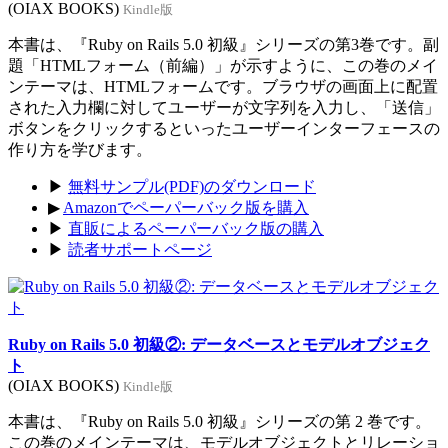
(OIAX BOOKS)
Kindle版
本書は、『Ruby on Rails 5.0 初級』シリーズの第3巻です。副
題「HTMLフォーム（前編）」が示すように、この巻のメイ
ンテーマは、HTMLフォームです。ブラウザの画面上に配置
された入力欄に対してユーザーが文字列を入力し、「送信」
ボタンをクリックするといったユーザーインターフェースの
作り方を学びます。
▶
無料サンプル(PDF)のダウンロード
▶
Amazonでペーパーバック版を購入
▶
直販によるペーパーバック版の購入
▶
読者サポートページ
Ruby on Rails 5.0 初級②: データベースとモデルオブジェク
ト
(OIAX BOOKS)
Kindle版
本書は、『Ruby on Rails 5.0 初級』シリーズの第 2 巻です。
この巻のメインテーマは、モデルオブジェクトとリレーショ