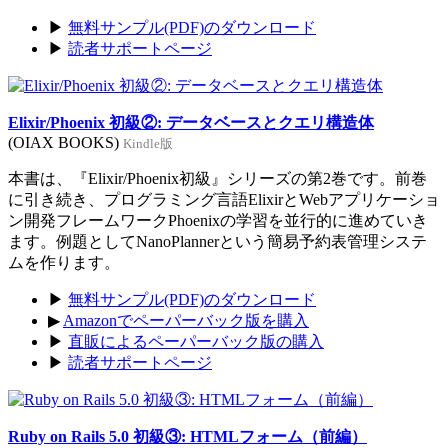
▶
無料サンプル(PDF)のダウンロード
▶
読者サポートページ
Elixir/Phoenix 初級②: データベースとクエリ構造体
(OIAX BOOKS)
Kindle版
本書は、『Elixir/Phoenix初級』シリーズの第2巻です。前巻
に引き続き、プログラミング言語ElixirとWebアプリケーショ
ン開発フレームワークPhoenixの学習を並行的に進めていき
ます。例題としてNanoPlannerという簡易予約表管理システ
ムを作ります。
▶
無料サンプル(PDF)のダウンロード
▶
Amazonでペーパーバック版を購入
▶
直販によるペーパーバック版の購入
▶
読者サポートページ
Ruby on Rails 5.0 初級③: HTMLフォーム（前編）