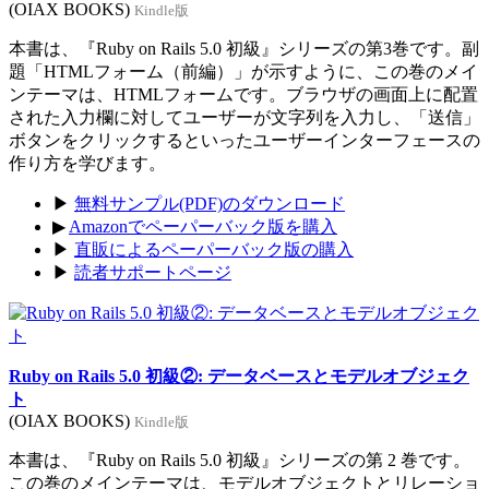
(OIAX BOOKS)
Kindle版
本書は、『Ruby on Rails 5.0 初級』シリーズの第3巻です。副
題「HTMLフォーム（前編）」が示すように、この巻のメイ
ンテーマは、HTMLフォームです。ブラウザの画面上に配置
された入力欄に対してユーザーが文字列を入力し、「送信」
ボタンをクリックするといったユーザーインターフェースの
作り方を学びます。
▶
無料サンプル(PDF)のダウンロード
▶
Amazonでペーパーバック版を購入
▶
直販によるペーパーバック版の購入
▶
読者サポートページ
Ruby on Rails 5.0 初級②: データベースとモデルオブジェク
ト
(OIAX BOOKS)
Kindle版
本書は、『Ruby on Rails 5.0 初級』シリーズの第 2 巻です。
この巻のメインテーマは、モデルオブジェクトとリレーショ