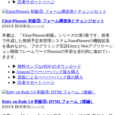
▶
読者サポートページ
Elixir/Phoenix 初級③: フォーム構造体とチェンジセット
(OIAX BOOKS)
Kindle版
本書は、『Elixir/Phoenix初級』シリーズの第3巻です。前巻
で作成した簡易予定表管理システムNanoPlannerの機能拡張
を進めながら、プログラミング言語ElixirとWebアプリケーシ
ョン開発フレームワークPhoenixの学習を並行的に進めてい
きます。
▶
無料サンプル(PDF)のダウンロード
▶
Amazonでペーパーバック版を購入
▶
直販によるペーパーバック版の購入
▶
読者サポートページ
Ruby on Rails 5.0 初級④: HTMLフォーム（後編）
(OIAX BOOKS)
Kindle版