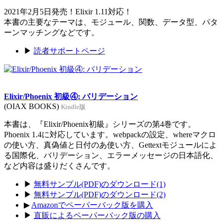
2021年2月5日発売！Elixir 1.11対応！
本書の主要なテーマは、モジュール、関数、データ型、パタ
ーンマッチングなどです。
▶
読者サポートページ
Elixir/Phoenix 初級④: バリデーション
(OIAX BOOKS)
Kindle版
本書は、『Elixir/Phoenix初級』シリーズの第4巻です。
Phoenix 1.4に対応しています。webpackの設定、whereマクロ
の使い方、真偽値と日付のあ使い方、Gettextモジュールによ
る国際化、バリデーション、エラーメッセージの日本語化、
など内容は盛りだくさんです。
▶
無料サンプル(PDF)のダウンロード(1)
▶
無料サンプル(PDF)のダウンロード(2)
▶
Amazonでペーパーバック版を購入
▶
直販によるペーパーバック版の購入