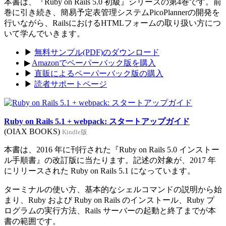
本書は、『Ruby on Rails 5.0 初級』シリーズの第4巻です。前
巻に引き続き、簡易予定表管理システムPicoPlannerの開発を
行いながら、RailsにおけるHTMLフォームの取り扱い方につ
いて学んでいきます。
▶
無料サンプル(PDF)のダウンロード
▶
Amazonでペーパーバック版を購入
▶
直販によるペーパーバック版の購入
▶
読者サポートページ
Ruby on Rails 5.1 + webpack: スタートアップガイド
(OIAX BOOKS)
Kindle版
本書は、2016 年に刊行された『Ruby on Rails 5.0 インストー
ル手順書』の改訂版に当たります。記述の対象が、2017 年
にリリースされた Ruby on Rails 5.1 になっています。
ターミナルの使い方、基本的なシェルコマンドの説明から始
まり、Ruby および Ruby on Rails のインストール、Ruby プ
ログラムの実行方法、Rails サーバーの起動と終了までが本
書の範囲です。