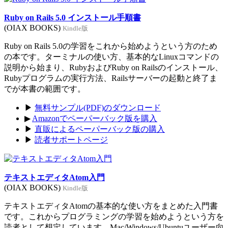
Ruby on Rails 5.0 インストール手順書
(OIAX BOOKS)
Kindle版
Ruby on Rails 5.0の学習をこれから始めようという方のため
の本です。ターミナルの使い方、基本的なLinuxコマンドの
説明から始まり、RubyおよびRuby on Railsのインストール、
Rubyプログラムの実行方法、Railsサーバーの起動と終了ま
でが本書の範囲です。
▶
無料サンプル(PDF)のダウンロード
▶
Amazonでペーパーバック版を購入
▶
直販によるペーパーバック版の購入
▶
読者サポートページ
テキストエディタAtom入門
(OIAX BOOKS)
Kindle版
テキストエディタAtomの基本的な使い方をまとめた入門書
です。これからプログラミングの学習を始めようという方を
読者として想定しています。Mac/Windows/Ubuntuユーザー向