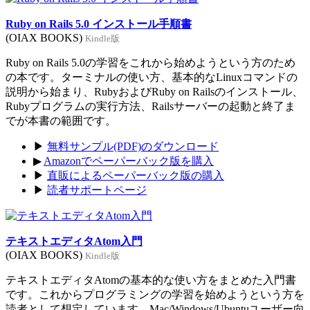
Ruby on Rails 5.0 インストール手順書
(OIAX BOOKS)
Kindle版
Ruby on Rails 5.0の学習をこれから始めようという方のため
の本です。ターミナルの使い方、基本的なLinuxコマンドの
説明から始まり、RubyおよびRuby on Railsのインストール、
Rubyプログラムの実行方法、Railsサーバーの起動と終了ま
でが本書の範囲です。
▶
無料サンプル(PDF)のダウンロード
▶
Amazonでペーパーバック版を購入
▶
直販によるペーパーバック版の購入
▶
読者サポートページ
テキストエディタAtom入門
(OIAX BOOKS)
Kindle版
テキストエディタAtomの基本的な使い方をまとめた入門書
です。これからプログラミングの学習を始めようという方を
読者として想定しています。Mac/Windows/Ubuntuユーザー向