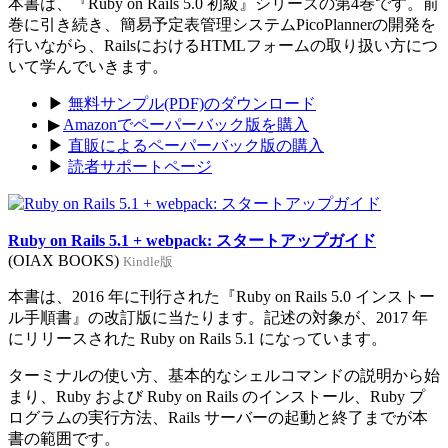
本書は、『Ruby on Rails 5.0 初級』シリーズの第4巻です。前
巻に引き続き、簡易予定表管理システムPicoPlannerの開発を
行いながら、RailsにおけるHTMLフォームの取り扱い方につ
いて学んでいきます。
▶
無料サンプル(PDF)のダウンロード
▶
Amazonでペーパーバック版を購入
▶
直販によるペーパーバック版の購入
▶
読者サポートページ
Ruby on Rails 5.1 + webpack: スタートアップガイド
(OIAX BOOKS)
Kindle版
本書は、2016 年に刊行された『Ruby on Rails 5.0 インストー
ル手順書』の改訂版に当たります。記述の対象が、2017 年
にリリースされた Ruby on Rails 5.1 になっています。
ターミナルの使い方、基本的なシェルコマンドの説明から始
まり、Ruby および Ruby on Rails のインストール、Ruby プ
ログラムの実行方法、Rails サーバーの起動と終了までが本
書の範囲です。