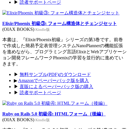
▶
読者サポートページ
Elixir/Phoenix 初級③: フォーム構造体とチェンジセット
(OIAX BOOKS)
Kindle版
本書は、『Elixir/Phoenix初級』シリーズの第3巻です。前巻
で作成した簡易予定表管理システムNanoPlannerの機能拡張
を進めながら、プログラミング言語ElixirとWebアプリケーシ
ョン開発フレームワークPhoenixの学習を並行的に進めてい
きます。
▶
無料サンプル(PDF)のダウンロード
▶
Amazonでペーパーバック版を購入
▶
直販によるペーパーバック版の購入
▶
読者サポートページ
Ruby on Rails 5.0 初級④: HTMLフォーム（後編）
(OIAX BOOKS)
Kindle版