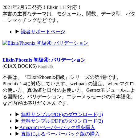
2021年2月5日発売！Elixir 1.11対応！
本書の主要なテーマは、モジュール、関数、データ型、パタ
ーンマッチングなどです。
▶
読者サポートページ
Elixir/Phoenix 初級④: バリデーション
(OIAX BOOKS)
Kindle版
本書は、『Elixir/Phoenix初級』シリーズの第4巻です。
Phoenix 1.4に対応しています。webpackの設定、whereマクロ
の使い方、真偽値と日付のあ使い方、Gettextモジュールによ
る国際化、バリデーション、エラーメッセージの日本語化、
など内容は盛りだくさんです。
▶
無料サンプル(PDF)のダウンロード(1)
▶
無料サンプル(PDF)のダウンロード(2)
▶
Amazonでペーパーバック版を購入
▶
直販によるペーパーバック版の購入