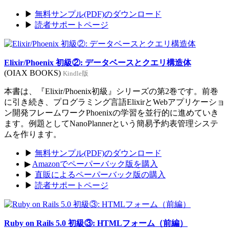
▶
無料サンプル(PDF)のダウンロード
▶
読者サポートページ
Elixir/Phoenix 初級②: データベースとクエリ構造体
(OIAX BOOKS)
Kindle版
本書は、『Elixir/Phoenix初級』シリーズの第2巻です。前巻
に引き続き、プログラミング言語ElixirとWebアプリケーショ
ン開発フレームワークPhoenixの学習を並行的に進めていき
ます。例題としてNanoPlannerという簡易予約表管理システ
ムを作ります。
▶
無料サンプル(PDF)のダウンロード
▶
Amazonでペーパーバック版を購入
▶
直販によるペーパーバック版の購入
▶
読者サポートページ
Ruby on Rails 5.0 初級③: HTMLフォーム（前編）