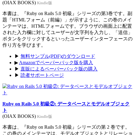
(OIAX BOOKS)
Kindle版
本書は、『Ruby on Rails 5.0 初級』シリーズの第3巻です。副
題「HTMLフォーム（前編）」が示すように、この巻のメイ
ンテーマは、HTMLフォームです。ブラウザの画面上に配置
された入力欄に対してユーザーが文字列を入力し、「送信」
ボタンをクリックするといったユーザーインターフェースの
作り方を学びます。
▶
無料サンプル(PDF)のダウンロード
▶
Amazonでペーパーバック版を購入
▶
直販によるペーパーバック版の購入
▶
読者サポートページ
Ruby on Rails 5.0 初級②: データベースとモデルオブジェク
ト
(OIAX BOOKS)
Kindle版
本書は、『Ruby on Rails 5.0 初級』シリーズの第 2 巻です。
この巻のメインテーマは、モデルオブジェクトとリレーショ